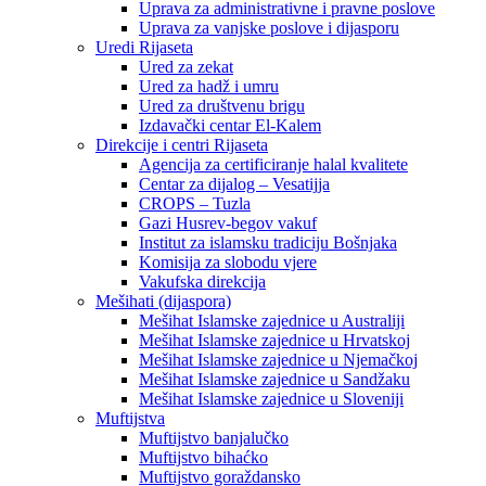
Uprava za administrativne i pravne poslove
Uprava za vanjske poslove i dijasporu
Uredi Rijaseta
Ured za zekat
Ured za hadž i umru
Ured za društvenu brigu
Izdavački centar El-Kalem
Direkcije i centri Rijaseta
Agencija za certificiranje halal kvalitete
Centar za dijalog – Vesatijja
CROPS – Tuzla
Gazi Husrev-begov vakuf
Institut za islamsku tradiciju Bošnjaka
Komisija za slobodu vjere
Vakufska direkcija
Mešihati (dijaspora)
Mešihat Islamske zajednice u Australiji
Mešihat Islamske zajednice u Hrvatskoj
Mešihat Islamske zajednice u Njemačkoj
Mešihat Islamske zajednice u Sandžaku
Mešihat Islamske zajednice u Sloveniji
Muftijstva
Muftijstvo banjalučko
Muftijstvo bihaćko
Muftijstvo goraždansko