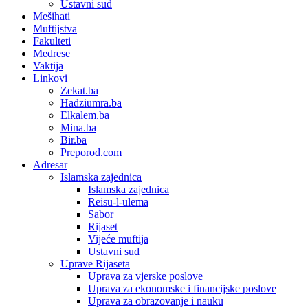
Ustavni sud
Mešihati
Muftijstva
Fakulteti
Medrese
Vaktija
Linkovi
Zekat.ba
Hadziumra.ba
Elkalem.ba
Mina.ba
Bir.ba
Preporod.com
Adresar
Islamska zajednica
Islamska zajednica
Reisu-l-ulema
Sabor
Rijaset
Vijeće muftija
Ustavni sud
Uprave Rijaseta
Uprava za vjerske poslove
Uprava za ekonomske i financijske poslove
Uprava za obrazovanje i nauku