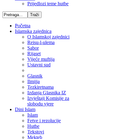
Prijedlozi teme hutbe
Početna
Islamska zajednica
O Islamskoj zajednici
Reisu-l-ulema
Sabor
Rijaset
Vijeće muftija
Ustavni sud
Glasnik
Ilmijja
Tezkiretnama
Izdanja Glasnika IZ
Izvještaji Komisije za
slobodu vjere
Dini Islam
Islam
Fetve i rezolucije
Hutbe
Tekstovi
Mekteb