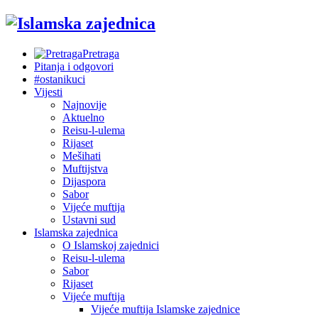
Pretraga
Pitanja i odgovori
#ostanikuci
Vijesti
Najnovije
Aktuelno
Reisu-l-ulema
Rijaset
Mešihati
Muftijstva
Dijaspora
Sabor
Vijeće muftija
Ustavni sud
Islamska zajednica
O Islamskoj zajednici
Reisu-l-ulema
Sabor
Rijaset
Vijeće muftija
Vijeće muftija Islamske zajednice