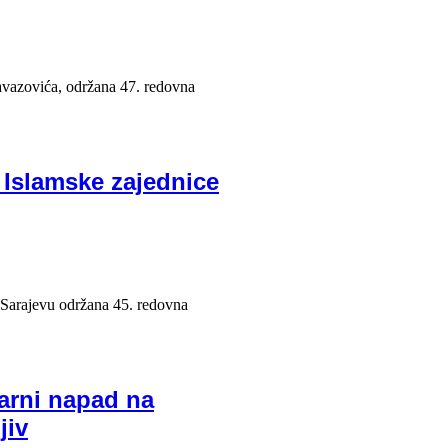
avazovića, održana 47. redovna
 Islamske zajednice
 Sarajevu održana 45. redovna
garni napad na
jiv