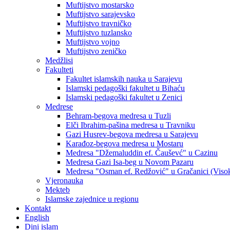
Muftijstvo mostarsko
Muftijstvo sarajevsko
Muftijstvo travničko
Muftijstvo tuzlansko
Muftijstvo vojno
Muftijstvo zeničko
Medžlisi
Fakulteti
Fakultet islamskih nauka u Sarajevu
Islamski pedagoški fakultet u Bihaću
Islamski pedagoški fakultet u Zenici
Medrese
Behram-begova medresa u Tuzli
Elči Ibrahim-pašina medresa u Travniku
Gazi Husrev-begova medresa u Sarajevu
Karađoz-begova medresa u Mostaru
Medresa "Džemaluddin ef. Čauševć" u Cazinu
Medresa Gazi Isa-beg u Novom Pazaru
Medresa "Osman ef. Redžović" u Gračanici (Viso
Vjeronauka
Mekteb
Islamske zajednice u regionu
Kontakt
English
Dini islam