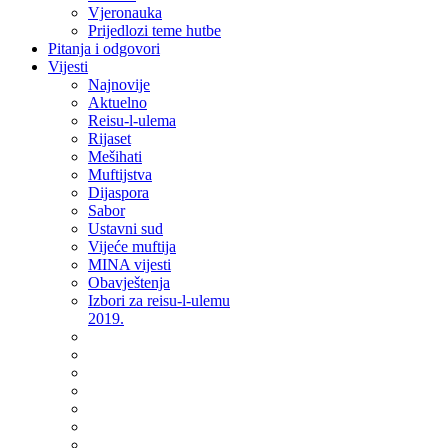
Vjeronauka
Prijedlozi teme hutbe
Pitanja i odgovori
Vijesti
Najnovije
Aktuelno
Reisu-l-ulema
Rijaset
Mešihati
Muftijstva
Dijaspora
Sabor
Ustavni sud
Vijeće muftija
MINA vijesti
Obavještenja
Izbori za reisu-l-ulemu
2019.