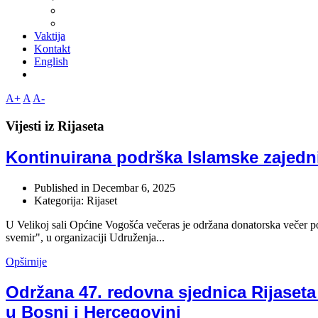
Vaktija
Kontakt
English
A+
A
A-
Vijesti iz Rijaseta
Kontinuirana podrška Islamske zajed
Published in
Decembar 6, 2025
Kategorija: Rijaset
U Velikoj sali Općine Vogošća večeras je održana donatorska večer 
svemir", u organizaciji Udruženja...
Opširnije
Održana 47. redovna sjednica Rijaseta
u Bosni i Hercegovini