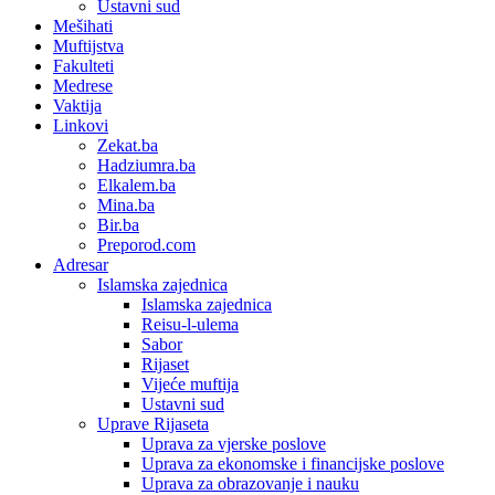
Ustavni sud
Mešihati
Muftijstva
Fakulteti
Medrese
Vaktija
Linkovi
Zekat.ba
Hadziumra.ba
Elkalem.ba
Mina.ba
Bir.ba
Preporod.com
Adresar
Islamska zajednica
Islamska zajednica
Reisu-l-ulema
Sabor
Rijaset
Vijeće muftija
Ustavni sud
Uprave Rijaseta
Uprava za vjerske poslove
Uprava za ekonomske i financijske poslove
Uprava za obrazovanje i nauku