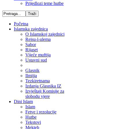
Prijedlozi teme hutbe
Početna
Islamska zajednica
O Islamskoj zajednici
Reisu-l-ulema
Sabor
Rijaset
Vijeće muftija
Ustavni sud
Glasnik
Ilmijja
Tezkiretnama
Izdanja Glasnika IZ
Izvještaji Komisije za
slobodu vjere
Dini Islam
Islam
Fetve i rezolucije
Hutbe
Tekstovi
Mekteb