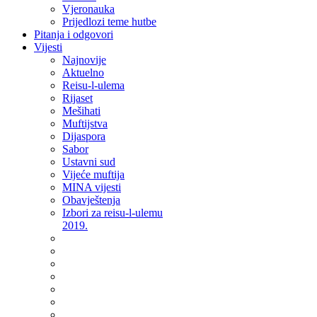
Vjeronauka
Prijedlozi teme hutbe
Pitanja i odgovori
Vijesti
Najnovije
Aktuelno
Reisu-l-ulema
Rijaset
Mešihati
Muftijstva
Dijaspora
Sabor
Ustavni sud
Vijeće muftija
MINA vijesti
Obavještenja
Izbori za reisu-l-ulemu
2019.