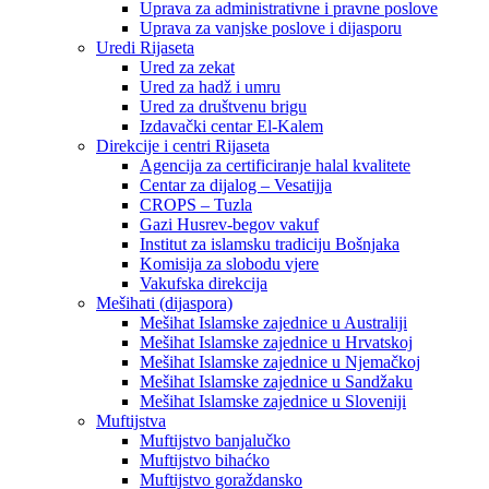
Uprava za administrativne i pravne poslove
Uprava za vanjske poslove i dijasporu
Uredi Rijaseta
Ured za zekat
Ured za hadž i umru
Ured za društvenu brigu
Izdavački centar El-Kalem
Direkcije i centri Rijaseta
Agencija za certificiranje halal kvalitete
Centar za dijalog – Vesatijja
CROPS – Tuzla
Gazi Husrev-begov vakuf
Institut za islamsku tradiciju Bošnjaka
Komisija za slobodu vjere
Vakufska direkcija
Mešihati (dijaspora)
Mešihat Islamske zajednice u Australiji
Mešihat Islamske zajednice u Hrvatskoj
Mešihat Islamske zajednice u Njemačkoj
Mešihat Islamske zajednice u Sandžaku
Mešihat Islamske zajednice u Sloveniji
Muftijstva
Muftijstvo banjalučko
Muftijstvo bihaćko
Muftijstvo goraždansko