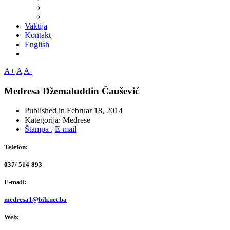
Vaktija
Kontakt
English
A+
A
A-
Medresa Džemaluddin Čaušević
Published in
Februar 18, 2014
Kategorija:
Medrese
Štampa
,
E-mail
Telefon:
037/ 514-893
E-mail:
medresa1@bih.net.ba
Web: