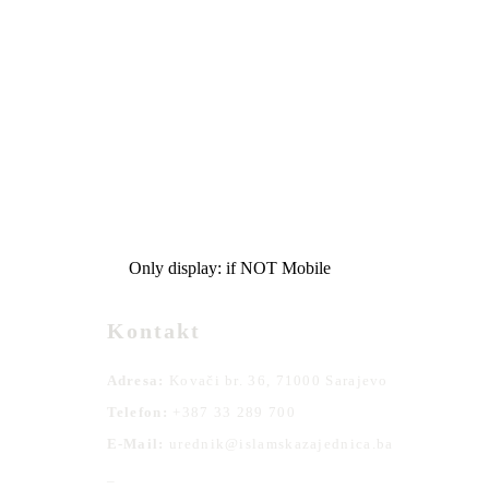
Only display: if NOT Mobile
Kontakt
Adresa:
Kovači br. 36, 71000 Sarajevo
Telefon:
+387 33 289 700
E-Mail:
urednik@islamskazajednica.ba
_