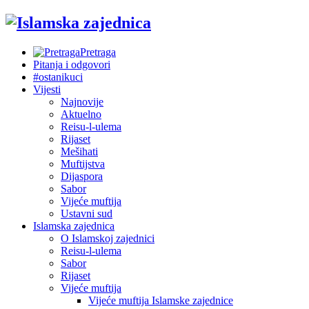
Pretraga
Pitanja i odgovori
#ostanikuci
Vijesti
Najnovije
Aktuelno
Reisu-l-ulema
Rijaset
Mešihati
Muftijstva
Dijaspora
Sabor
Vijeće muftija
Ustavni sud
Islamska zajednica
O Islamskoj zajednici
Reisu-l-ulema
Sabor
Rijaset
Vijeće muftija
Vijeće muftija Islamske zajednice