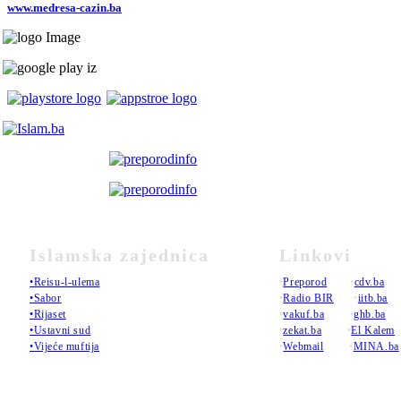
www.medresa-cazin.ba
Islamska zajednica
Linkovi
•Reisu-l-ulema
•
Preporod
•
cdv.ba
•Sabor
•
Radio BIR
•
iitb.ba
•Rijaset
•
vakuf.ba
•
ghb.ba
•Ustavni sud
•
zekat.ba
•
El Kalem
•Vijeće muftija
•
Webmail
•
MINA.ba