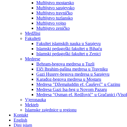
Muftijstvo mostarsko
Muftijstvo sarajevsko
Muftijstvo travničko
Muftijstvo tuzlansko
Muftijstvo vojno
Muftijstvo zeničko
Medžlisi
Fakulteti
Fakultet islamskih nauka u Sarajevu
Islamski pedagoški fakultet u Bihaću
Islamski pedagoški fakultet u Zenici
Medrese
Behram-begova medresa u Tuzli
Elči Ibrahim-pašina medresa u Travniku
Gazi Husrev-begova medresa u Sarajevu
Karađoz-begova medresa u Mostaru
Medresa "Džemaluddin ef. Čauševć" u Cazinu
Medresa Gazi Isa-beg u Novom Pazaru
Medresa "Osman ef. Redžović" u Gračanici (Viso
Vjeronauka
Mekteb
Islamske zajednice u regionu
Kontakt
English
Dini islam