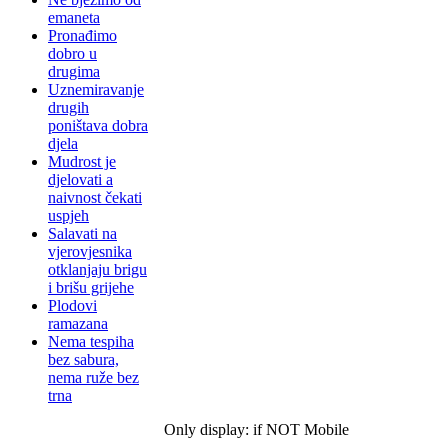
emaneta
Pronađimo
dobro u
drugima
Uznemiravanje
drugih
poništava dobra
djela
Mudrost je
djelovati a
naivnost čekati
uspjeh
Salavati na
vjerovjesnika
otklanjaju brigu
i brišu grijehe
Plodovi
ramazana
Nema tespiha
bez sabura,
nema ruže bez
trna
Only display: if NOT Mobile