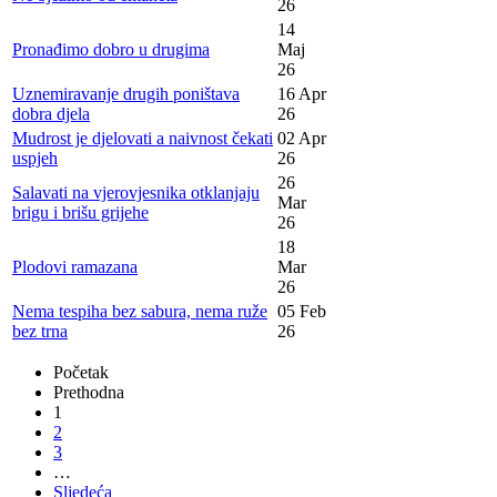
26
14
Pronađimo dobro u drugima
Maj
26
Uznemiravanje drugih poništava
16 Apr
dobra djela
26
Mudrost je djelovati a naivnost čekati
02 Apr
uspjeh
26
26
Salavati na vjerovjesnika otklanjaju
Mar
brigu i brišu grijehe
26
18
Plodovi ramazana
Mar
26
Nema tespiha bez sabura, nema ruže
05 Feb
bez trna
26
Početak
Prethodna
1
2
3
…
Sljedeća