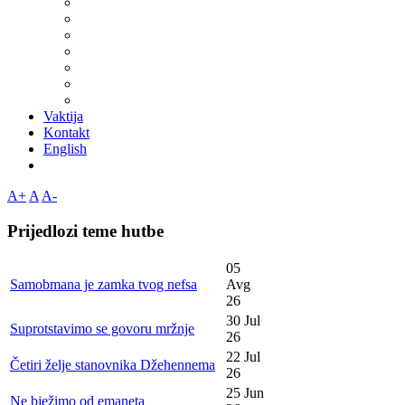
Vaktija
Kontakt
English
A+
A
A-
Prijedlozi teme hutbe
05
Samobmana je zamka tvog nefsa
Avg
26
30 Jul
Suprotstavimo se govoru mržnje
26
22 Jul
Četiri želje stanovnika Džehennema
26
25 Jun
Ne bježimo od emaneta