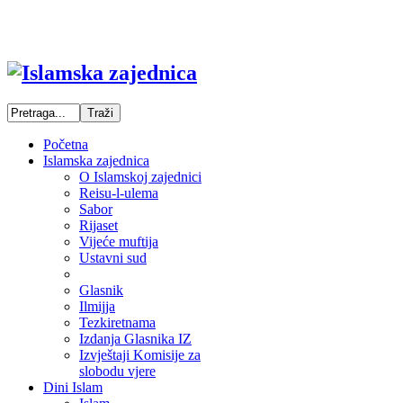
Početna
Islamska zajednica
O Islamskoj zajednici
Reisu-l-ulema
Sabor
Rijaset
Vijeće muftija
Ustavni sud
Glasnik
Ilmijja
Tezkiretnama
Izdanja Glasnika IZ
Izvještaji Komisije za
slobodu vjere
Dini Islam