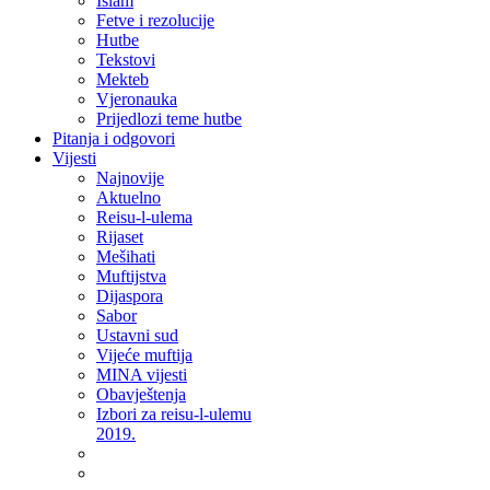
Islam
Fetve i rezolucije
Hutbe
Tekstovi
Mekteb
Vjeronauka
Prijedlozi teme hutbe
Pitanja i odgovori
Vijesti
Najnovije
Aktuelno
Reisu-l-ulema
Rijaset
Mešihati
Muftijstva
Dijaspora
Sabor
Ustavni sud
Vijeće muftija
MINA vijesti
Obavještenja
Izbori za reisu-l-ulemu
2019.