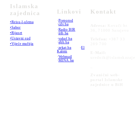
Islamska
Linkovi
Kontakt
zajednica
•
Preporod
•Reisu-l-ulema
•
cdv.ba
Adresa:
Kovači br.
•Sabor
•
Radio BIR
36, 71000 Sarajevo
•Rijaset
•
iitb.ba
•Ustavni sud
•
vakuf.ba
Telefon:
+387 33
•
ghb.ba
289 700
•Vijeće muftija
•
zekat.ba
•
El
Kalem
E-Mail:
•
Webmail
urednik@islamskazaje
•
MINA.ba
_
Zvanični web-
portal Islamske
zajednice u BiH