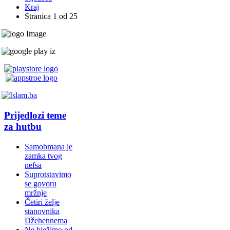
Kraj
Stranica 1 od 25
Prijedlozi teme
za hutbu
Samobmana je
zamka tvog
nefsa
Suprotstavimo
se govoru
mržnje
Četiri želje
stanovnika
Džehennema
Ne bježimo od