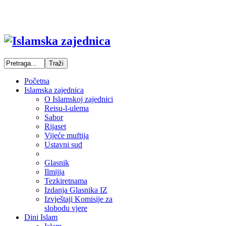
Početna
Islamska zajednica
O Islamskoj zajednici
Reisu-l-ulema
Sabor
Rijaset
Vijeće muftija
Ustavni sud
Glasnik
Ilmijja
Tezkiretnama
Izdanja Glasnika IZ
Izvještaji Komisije za
slobodu vjere
Dini Islam