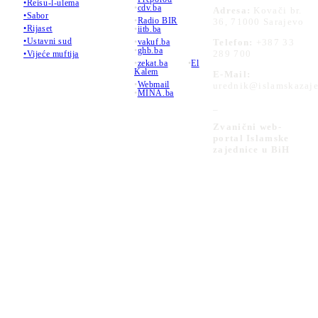
•Reisu-l-ulema
•
cdv.ba
Adresa:
Kovači br.
•Sabor
•
Radio BIR
36, 71000 Sarajevo
•Rijaset
•
iitb.ba
•Ustavni sud
•
vakuf.ba
Telefon:
+387 33
•
ghb.ba
289 700
•Vijeće muftija
•
zekat.ba
•
El
Kalem
E-Mail:
•
Webmail
urednik@islamskazaje
•
MINA.ba
_
Zvanični web-
portal Islamske
zajednice u BiH