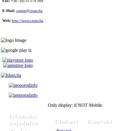
Fax:
+387 (0) 35 579 569
E-Mail:
centar@crops.ba
Web:
http://www.crops.ba
Only display: if NOT Mobile
Islamska
Linkovi
Kontakt
zajednica
•
Preporod