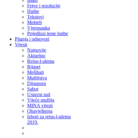
Islam
Fetve i rezolucije
Hutbe
Tekstovi
Mekteb
Vjeronauka
Prijedlozi teme hutbe
Pitanja i odgovori
Vijesti
Najnovije
Aktuelno
Reisu-l-ulema
Rijaset
Mešihati
Muftijstva
Dijaspora
Sabor
Ustavni sud
Vijeće muftija
MINA vijesti
Obavještenja
Izbori za reisu-l-ulemu
2019.