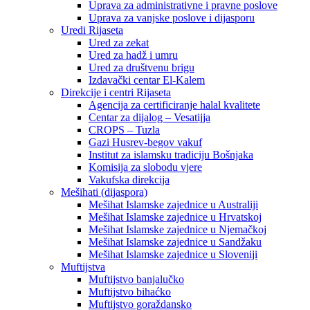
Uprava za administrativne i pravne poslove
Uprava za vanjske poslove i dijasporu
Uredi Rijaseta
Ured za zekat
Ured za hadž i umru
Ured za društvenu brigu
Izdavački centar El-Kalem
Direkcije i centri Rijaseta
Agencija za certificiranje halal kvalitete
Centar za dijalog – Vesatijja
CROPS – Tuzla
Gazi Husrev-begov vakuf
Institut za islamsku tradiciju Bošnjaka
Komisija za slobodu vjere
Vakufska direkcija
Mešihati (dijaspora)
Mešihat Islamske zajednice u Australiji
Mešihat Islamske zajednice u Hrvatskoj
Mešihat Islamske zajednice u Njemačkoj
Mešihat Islamske zajednice u Sandžaku
Mešihat Islamske zajednice u Sloveniji
Muftijstva
Muftijstvo banjalučko
Muftijstvo bihaćko
Muftijstvo goraždansko