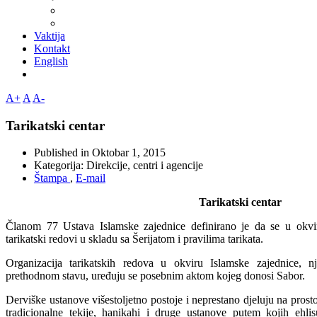
Vaktija
Kontakt
English
A+
A
A-
Tarikatski centar
Published in
Oktobar 1, 2015
Kategorija:
Direkcije, centri i agencije
Štampa
,
E-mail
Tarikatski centar
Članom 77 Ustava Islamske zajednice definirano je da se u okvir
tarikatski redovi u skladu sa Šerijatom i pravilima tarikata.
Organizacija tarikatskih redova u okviru Islamske zajednice, nj
prethodnom stavu, uređuju se posebnim aktom kojeg donosi Sabor.
Derviške ustanove višestoljetno postoje i neprestano djeluju na prost
tradicionalne tekije, hanikahi i druge ustanove putem kojih ehlisu