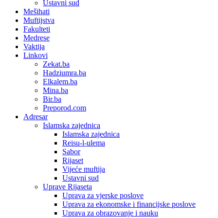
Ustavni sud
Mešihati
Muftijstva
Fakulteti
Medrese
Vaktija
Linkovi
Zekat.ba
Hadziumra.ba
Elkalem.ba
Mina.ba
Bir.ba
Preporod.com
Adresar
Islamska zajednica
Islamska zajednica
Reisu-l-ulema
Sabor
Rijaset
Vijeće muftija
Ustavni sud
Uprave Rijaseta
Uprava za vjerske poslove
Uprava za ekonomske i financijske poslove
Uprava za obrazovanje i nauku