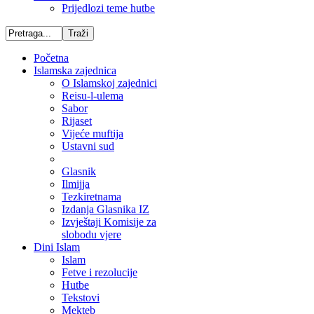
Prijedlozi teme hutbe
Početna
Islamska zajednica
O Islamskoj zajednici
Reisu-l-ulema
Sabor
Rijaset
Vijeće muftija
Ustavni sud
Glasnik
Ilmijja
Tezkiretnama
Izdanja Glasnika IZ
Izvještaji Komisije za
slobodu vjere
Dini Islam
Islam
Fetve i rezolucije
Hutbe
Tekstovi
Mekteb