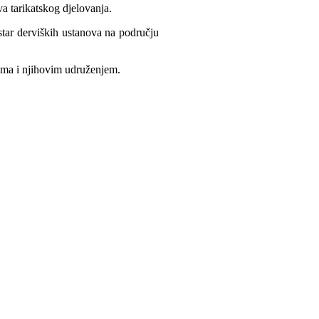
va tarikatskog djelovanja.
star derviških ustanova na području
ima i njihovim udruženjem.