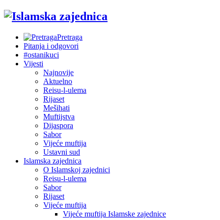
Pretraga
Pitanja i odgovori
#ostanikuci
Vijesti
Najnovije
Aktuelno
Reisu-l-ulema
Rijaset
Mešihati
Muftijstva
Dijaspora
Sabor
Vijeće muftija
Ustavni sud
Islamska zajednica
O Islamskoj zajednici
Reisu-l-ulema
Sabor
Rijaset
Vijeće muftija
Vijeće muftija Islamske zajednice