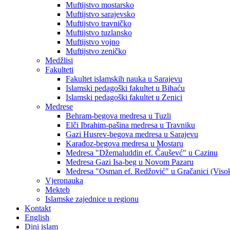
Muftijstvo mostarsko
Muftijstvo sarajevsko
Muftijstvo travničko
Muftijstvo tuzlansko
Muftijstvo vojno
Muftijstvo zeničko
Medžlisi
Fakulteti
Fakultet islamskih nauka u Sarajevu
Islamski pedagoški fakultet u Bihaću
Islamski pedagoški fakultet u Zenici
Medrese
Behram-begova medresa u Tuzli
Elči Ibrahim-pašina medresa u Travniku
Gazi Husrev-begova medresa u Sarajevu
Karađoz-begova medresa u Mostaru
Medresa "Džemaluddin ef. Čauševć" u Cazinu
Medresa Gazi Isa-beg u Novom Pazaru
Medresa "Osman ef. Redžović" u Gračanici (Viso
Vjeronauka
Mekteb
Islamske zajednice u regionu
Kontakt
English
Dini islam