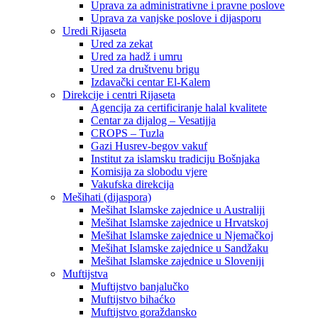
Uprava za administrativne i pravne poslove
Uprava za vanjske poslove i dijasporu
Uredi Rijaseta
Ured za zekat
Ured za hadž i umru
Ured za društvenu brigu
Izdavački centar El-Kalem
Direkcije i centri Rijaseta
Agencija za certificiranje halal kvalitete
Centar za dijalog – Vesatijja
CROPS – Tuzla
Gazi Husrev-begov vakuf
Institut za islamsku tradiciju Bošnjaka
Komisija za slobodu vjere
Vakufska direkcija
Mešihati (dijaspora)
Mešihat Islamske zajednice u Australiji
Mešihat Islamske zajednice u Hrvatskoj
Mešihat Islamske zajednice u Njemačkoj
Mešihat Islamske zajednice u Sandžaku
Mešihat Islamske zajednice u Sloveniji
Muftijstva
Muftijstvo banjalučko
Muftijstvo bihaćko
Muftijstvo goraždansko