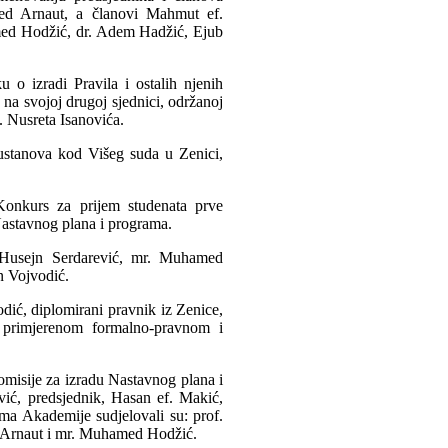
ed Arnaut, a članovi Mahmut ef.
med Hodžić, dr. Adem Hadžić, Ejub
o izradi Pravila i ostalih njenih
na svojoj drugoj sjednici, održanoj
 Nusreta Isanovića.
ustanova kod Višeg suda u Zenici,
 Konkurs za prijem studenata prve
 Nastavnog plana i programa.
. Husejn Serdarević, mr. Muhamed
n Vojvodić.
dić, diplomirani pravnik iz Zenice,
 primjerenom formalno-pravnom i
misije za izradu Nastavnog plana i
ić, predsjednik, Hasan ef. Makić,
ma Akademije sudjelovali su: prof.
d Arnaut i mr. Muhamed Hodžić.