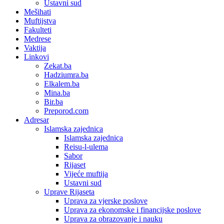
Ustavni sud
Mešihati
Muftijstva
Fakulteti
Medrese
Vaktija
Linkovi
Zekat.ba
Hadziumra.ba
Elkalem.ba
Mina.ba
Bir.ba
Preporod.com
Adresar
Islamska zajednica
Islamska zajednica
Reisu-l-ulema
Sabor
Rijaset
Vijeće muftija
Ustavni sud
Uprave Rijaseta
Uprava za vjerske poslove
Uprava za ekonomske i financijske poslove
Uprava za obrazovanje i nauku