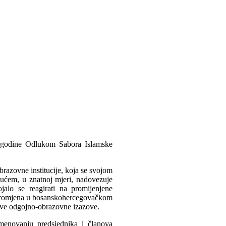
. godine Odlukom Sabora Islamske
brazovne institucije, koja se svojom
ćem, u znatnoj mjeri, nadovezuje
ojalo se reagirati na promijenjene
h promjena u bosanskohercegovačkom
ove odgojno-obrazovne izazove.
menovanju predsjednika i članova