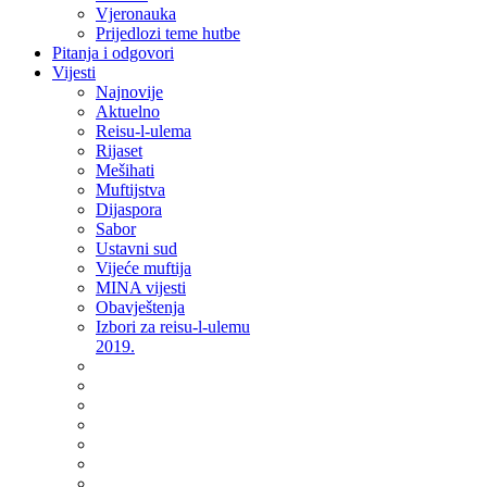
Vjeronauka
Prijedlozi teme hutbe
Pitanja i odgovori
Vijesti
Najnovije
Aktuelno
Reisu-l-ulema
Rijaset
Mešihati
Muftijstva
Dijaspora
Sabor
Ustavni sud
Vijeće muftija
MINA vijesti
Obavještenja
Izbori za reisu-l-ulemu
2019.