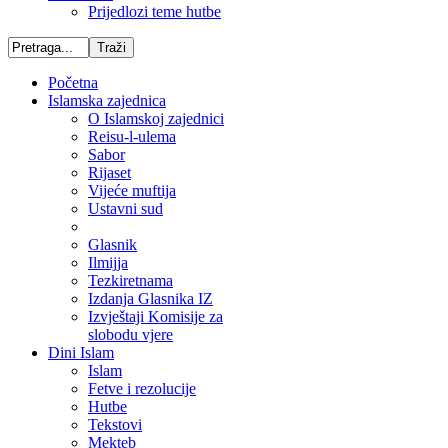
Prijedlozi teme hutbe
Početna
Islamska zajednica
O Islamskoj zajednici
Reisu-l-ulema
Sabor
Rijaset
Vijeće muftija
Ustavni sud
Glasnik
Ilmijja
Tezkiretnama
Izdanja Glasnika IZ
Izvještaji Komisije za
slobodu vjere
Dini Islam
Islam
Fetve i rezolucije
Hutbe
Tekstovi
Mekteb