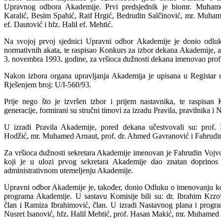
Upravnog odbora Akademije. Prvi predsjednik je biomr. Muham
Karalić, Besim Spahić, Raif Hrgić, Bedrudin Salčinović, mr. Muha
ef. Dautović i hfz. Halil ef. Mehtić.
Na svojoj prvoj sjednici Upravni odbor Akademije je donio odluku 
normativnih akata, te raspisao Konkurs za izbor dekana Akademije, a 
3. novembra 1993. godine, za vršioca dužnosti dekana imenovao prof.
Nakon izbora organa upravljanja Akademija je upisana u Registar 
Rješenjem broj: U/I-560/93.
Prije nego što je izvršen izbor i prijem nastavnika, te raspisan
generacije, formirani su stručni timovi za izradu Pravila, pravilnika i
U izradi Pravila Akademije, pored dekana učestvovali su: prof
Hodžić, mr. Muhamed Arnaut, prof. dr. Ahmed Gavranović i Fahrudi
Za vršioca dužnosti sekretara Akademije imenovan je Fahrudin Vojvo
koji je u ulozi prvog sekretara Akademije dao znatan doprinos
administrativnom utemeljenju Akademije.
Upravni odbor Akademije je, također, donio Odluku o imenovanju ko
programa Akademije. U sastavu Komisije bili su: dr. Ibrahim Krzov
član i Ramiza Ibrahimović, član. U izradi Nastavnog plana i progra
Nusret Isanović, hfz. Halil Mehtić, prof. Hasan Makić, mr. Muhame