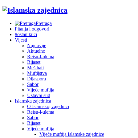
Pretraga
Pitanja i odgovori
#ostanikuci
Vijesti
Najnovije
Aktuelno
Reisu-l-ulema
Rijaset
Mešihati
Muftijstva
Dijaspora
Sabor
Vijeće muftija
Ustavni sud
Islamska zajednica
O Islamskoj zajednici
Reisu-l-ulema
Sabor
Rijaset
Vijeće muftija
Vijeće muftija Islamske zajednice