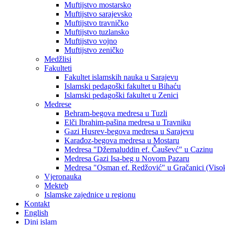
Muftijstvo mostarsko
Muftijstvo sarajevsko
Muftijstvo travničko
Muftijstvo tuzlansko
Muftijstvo vojno
Muftijstvo zeničko
Medžlisi
Fakulteti
Fakultet islamskih nauka u Sarajevu
Islamski pedagoški fakultet u Bihaću
Islamski pedagoški fakultet u Zenici
Medrese
Behram-begova medresa u Tuzli
Elči Ibrahim-pašina medresa u Travniku
Gazi Husrev-begova medresa u Sarajevu
Karađoz-begova medresa u Mostaru
Medresa "Džemaluddin ef. Čauševć" u Cazinu
Medresa Gazi Isa-beg u Novom Pazaru
Medresa "Osman ef. Redžović" u Gračanici (Viso
Vjeronauka
Mekteb
Islamske zajednice u regionu
Kontakt
English
Dini islam