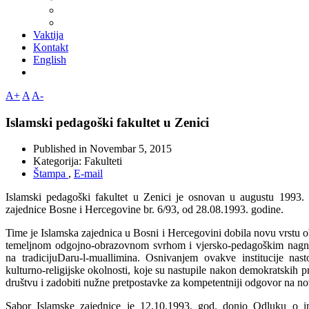
Vaktija
Kontakt
English
A+
A
A-
Islamski pedagoški fakultet u Zenici
Published in
Novembar 5, 2015
Kategorija:
Fakulteti
Štampa
,
E-mail
Islamski pedagoški fakultet u Zenici je osnovan u augustu 1993
zajednice Bosne i Hercegovine br. 6/93, od 28.08.1993. godine.
Time je Islamska zajednica u Bosni i Hercegovini dobila novu vrstu o
temeljnom odgojno-obrazovnom svrhom i vjersko-pedagoškim nagnu
na tradicijuDaru‑l‑muallimina. Osnivanjem ovakve institucije nast
kulturno-religijske okolnosti, koje su nastupile nakon demokratski
društvu i zadobiti nužne pretpostavke za kompetentniji odgovor na n
Sabor Islamske zajednice je 12.10.1993. god. donio Odluku o i