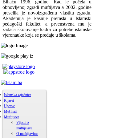
Bihaću 1996. godine. Rad je počela u
obnovljenoj zgradi muftijstva a 2002. godine
preselila je novoizgrađenu vlastitu zgradu.
Akademija je kasnije prerasla u Islamski
pedagoški fakultet, a prvenstvena mu je
zadaća školovanje kadra za potrebe islamske
vjeronauke koja se predaje u školama.
Islamska zajednica
Rijaset
Uprave
Mešihati
Muftijstva
Vijesti iz
muftijstava
O muftijstvima