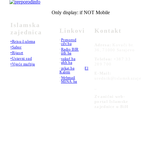
Only display: if NOT Mobile
Islamska
Linkovi
Kontakt
zajednica
•
Preporod
•Reisu-l-ulema
•
cdv.ba
Adresa:
Kovači br.
•Sabor
•
Radio BIR
36, 71000 Sarajevo
•Rijaset
•
iitb.ba
•Ustavni sud
•
vakuf.ba
Telefon:
+387 33
•
ghb.ba
289 700
•Vijeće muftija
•
zekat.ba
•
El
Kalem
E-Mail:
•
Webmail
urednik@islamskazaje
•
MINA.ba
_
Zvanični web-
portal Islamske
zajednice u BiH