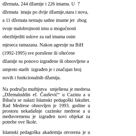
džemata, 244 džamije i 226 imama. U 7
džemata imaju po dvije džamije,stara i nova,
a 11 džemata nemaju satlne imame jer zbog
svoje malobrojnosti nisu u mogućnosti
obezbijediti uslove za rad imama osim
mjeseca ramazana. Nakon agresije na BiH
(1992-1995) sve porušene ili oštećene
džamije su ponovo izgrađene ili obnovljene a
umjesto starih izgrađen je i značajan broj
novih i funkcionalnih džamija.
Na području muftijstva smještena je medresa
„Džemaluddin ef. Čaušević“ u Cazinu a u
Bihaću se nalazi Islamski pedagoški fakultet.
Rad Medrese obnovljen je 1993. godine u
prostoru nekadašnje cazinske medrese a u
međuvremenu je izgrađen novi objekat za
potrebe ove škole.
Islamski pedagoška akademija otvorena je u