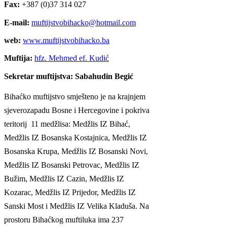
Fax:
+387 (0)37 314 027
E-mail:
muftijstvobihacko@hotmail.com
web:
www.muftijstvobihacko.ba
Muftija:
hfz. Mehmed ef. Kudić
Sekretar muftijstva:
Sabahudin Begić
Bihaćko muftijstvo smješteno je na krajnjem
sjeverozapadu Bosne i Hercegovine i pokriva
teritorij 11 medžlisa: Medžlis IZ Bihać,
Medžlis IZ Bosanska Kostajnica, Medžlis IZ
Bosanska Krupa, Medžlis IZ Bosanski Novi,
Medžlis IZ Bosanski Petrovac, Medžlis IZ
Bužim, Medžlis IZ Cazin, Medžlis IZ
Kozarac, Medžlis IZ Prijedor, Medžlis IZ
Sanski Most i Medžlis IZ Velika Kladuša. Na
prostoru Bihaćkog muftiluka ima 237