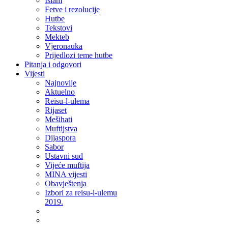
Islam
Fetve i rezolucije
Hutbe
Tekstovi
Mekteb
Vjeronauka
Prijedlozi teme hutbe
Pitanja i odgovori
Vijesti
Najnovije
Aktuelno
Reisu-l-ulema
Rijaset
Mešihati
Muftijstva
Dijaspora
Sabor
Ustavni sud
Vijeće muftija
MINA vijesti
Obavještenja
Izbori za reisu-l-ulemu
2019.