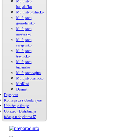
Muftijstvo
banjalučko
Muftijstvo bihaćko
Muftijstvo
goraždansko
Muftijstvo
mostarsko
Muftijstvo
sarajevsko
Muftijstvo
travničko
Muftijstvo
tuzlansko
Muftijstvo vojno
Muftijstvo zeničko
Medžlisi
Džemat
Dijaspora
Komisija za slobodu vjere
Udruženje ilmijje
Obrazac - Distribucija
izdanja u objektima IZ