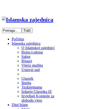
Početna
Islamska zajednica
O Islamskoj zajednici
Reisu-l-ulema
Sabor
Rijaset
Vijeće muftija
Ustavni sud
Glasnik
Ilmijja
Tezkiretnama
Izdanja Glasnika IZ
Izvještaji Komisije za
slobodu vjere
Dini Islam