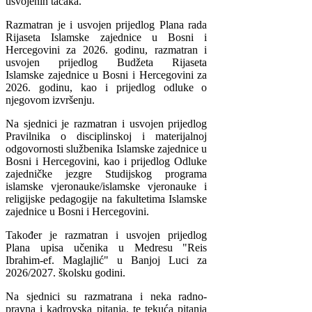
usvojenih tačaka.
Razmatran je i usvojen prijedlog Plana rada
Rijaseta Islamske zajednice u Bosni i
Hercegovini za 2026. godinu, razmatran i
usvojen prijedlog Budžeta Rijaseta
Islamske zajednice u Bosni i Hercegovini za
2026. godinu, kao i prijedlog odluke o
njegovom izvršenju.
Na sjednici je razmatran i usvojen prijedlog
Pravilnika o disciplinskoj i materijalnoj
odgovornosti službenika Islamske zajednice u
Bosni i Hercegovini, kao i prijedlog Odluke
zajedničke jezgre Studijskog programa
islamske vjeronauke/islamske vjeronauke i
religijske pedagogije na fakultetima Islamske
zajednice u Bosni i Hercegovini.
Također je razmatran i usvojen prijedlog
Plana upisa učenika u Medresu "Reis
Ibrahim-ef. Maglajlić" u Banjoj Luci za
2026/2027. školsku godini.
Na sjednici su razmatrana i neka radno-
pravna i kadrovska pitanja, te tekuća pitanja