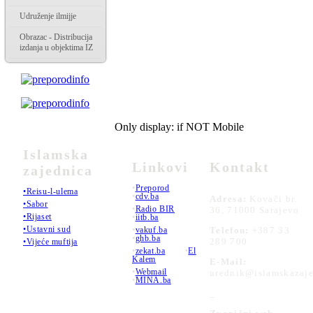
Udruženje ilmijje
Obrazac - Distribucija
izdanja u objektima IZ
Only display: if NOT Mobile
Islamska
Linkovi
Kontakt
zajednica
•
Preporod
•Reisu-l-ulema
•
cdv.ba
Adresa:
Kovači br.
•Sabor
•
Radio BIR
36, 71000 Sarajevo
•Rijaset
•
iitb.ba
•Ustavni sud
•
vakuf.ba
Telefon:
+387 33
•
ghb.ba
289 700
•Vijeće muftija
•
zekat.ba
•
El
Kalem
E-Mail:
•
Webmail
urednik@islamskazaje
•
MINA.ba
_