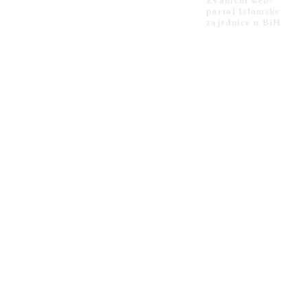
Zvanični web-
portal Islamske
zajednice u BiH