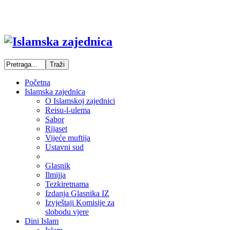
Početna
Islamska zajednica
O Islamskoj zajednici
Reisu-l-ulema
Sabor
Rijaset
Vijeće muftija
Ustavni sud
Glasnik
Ilmijja
Tezkiretnama
Izdanja Glasnika IZ
Izvještaji Komisije za
slobodu vjere
Dini Islam