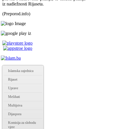
iz nadležnosti Rijaseta.
(Preporod.info)
Islamska zajednica
Rijaset
Uprave
Mešihati
Muftijstva
Dijaspora
Komisija za slobodu
vjere