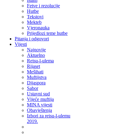
Islam
Fetve i rezolucije
Hutbe
Tekstovi
Mekteb
Vjeronauka
Prijedlozi teme hutbe
Pitanja i odgovori
Vijesti
Najnovije
Aktuelno
Reisu-l-ulema
Rijaset
Mešihati
Muftijstva
Dijaspora
Sabor
Ustavni sud
Vijeće muftija
MINA vijesti
Obavještenja
Izbori za reisu-l-ulemu
2019.