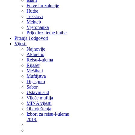
Islam
Fetve i rezolucije
Hutbe
Tekstovi
Mekteb
Vjeronauka
Prijedlozi teme hutbe
Pitanja i odgovori
Vijesti
Najnovije
Aktuelno
Reisu-l-ulema
Rijaset
Mešihati
Muftijstva
Dijaspora
Sabor
Ustavni sud
Vijeće muftija
MINA vijesti
Obavještenja
Izbori za reisu-l-ulemu
2019.