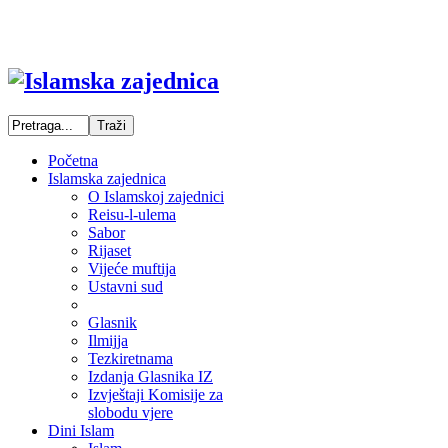
Početna
Islamska zajednica
O Islamskoj zajednici
Reisu-l-ulema
Sabor
Rijaset
Vijeće muftija
Ustavni sud
Glasnik
Ilmijja
Tezkiretnama
Izdanja Glasnika IZ
Izvještaji Komisije za
slobodu vjere
Dini Islam