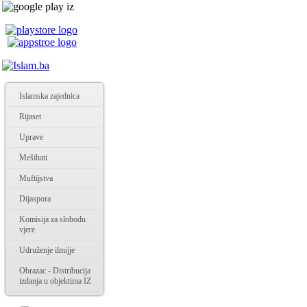
Islamska zajednica
Rijaset
Uprave
Mešihati
Muftijstva
Dijaspora
Komisija za slobodu
vjere
Udruženje ilmijje
Obrazac - Distribucija
izdanja u objektima IZ