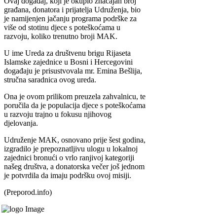
Ovaj događaj, koji je okupio značajan broj
građana, donatora i prijatelja Udruženja, bio
je namijenjen jačanju programa podrške za
više od stotinu djece s poteškoćama u
razvoju, koliko trenutno broji MAK.
U ime Ureda za društvenu brigu Rijaseta
Islamske zajednice u Bosni i Hercegovini
događaju je prisustvovala mr. Emina Bešlija,
stručna saradnica ovog ureda.
Ona je ovom prilikom preuzela zahvalnicu, te
poručila da je populacija djece s poteškoćama
u razvoju trajno u fokusu njihovog
djelovanja.
Udruženje MAK, osnovano prije šest godina,
izgradilo je prepoznatljivu ulogu u lokalnoj
zajednici bronući o vrlo ranjivoj kategoriji
našeg društva, a donatorska večer još jednom
je potvrdila da imaju podršku ovoj misiji.
(Preporod.info)