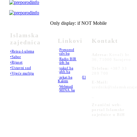
Only display: if NOT Mobile
Islamska
Linkovi
Kontakt
zajednica
•
Preporod
•Reisu-l-ulema
•
cdv.ba
Adresa:
Kovači br.
•Sabor
•
Radio BIR
36, 71000 Sarajevo
•Rijaset
•
iitb.ba
•Ustavni sud
•
vakuf.ba
Telefon:
+387 33
•
ghb.ba
289 700
•Vijeće muftija
•
zekat.ba
•
El
Kalem
E-Mail:
•
Webmail
urednik@islamskazaje
•
MINA.ba
_
Zvanični web-
portal Islamske
zajednice u BiH