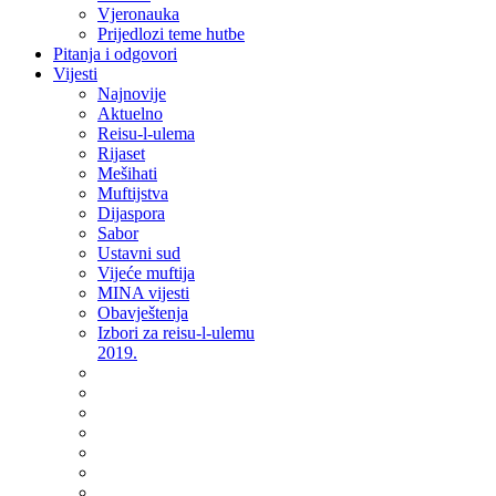
Vjeronauka
Prijedlozi teme hutbe
Pitanja i odgovori
Vijesti
Najnovije
Aktuelno
Reisu-l-ulema
Rijaset
Mešihati
Muftijstva
Dijaspora
Sabor
Ustavni sud
Vijeće muftija
MINA vijesti
Obavještenja
Izbori za reisu-l-ulemu
2019.