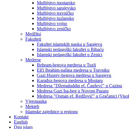
Muftijstvo mostarsko
Muftijstvo sarajevsko
Muftijstvo travničko
Muftijstvo tuzlansko
Muftijstvo vojno
Muftijstvo zeničko
Medžlisi
Fakulteti
Fakultet islamskih nauka u Sarajevu
Islamski pedagoški fakultet u Bihaću
Islamski pedagoški fakultet u Zenici
Medrese
Behram-begova medresa u Tuzli
Elči Ibrahim-pašina medresa u Travniku
Gazi Husrev-begova medresa u Sarajevu
Karađoz-begova medresa u Mostaru
Medresa "Džemaluddin ef. Čauševć" u Cazinu
Medresa Gazi Isa-beg u Novom Pazaru
Medresa "Osman ef. Redžović" u Gračanici (Viso
Vjeronauka
Mekteb
Islamske zajednice u regionu
Kontakt
English
Dini islam