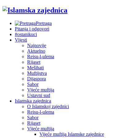
Pretraga
Pitanja i odgovori
#ostanikuci
Vijesti
Najnovije
Aktuelno
Reisu-l-ulema
Rijaset
Mešihati
Muftijstva
Dijaspora
Sabor
Vijeće muftija
Ustavni sud
Islamska zajednica
O Islamskoj zajednici
Reisu-l-ulema
Sabor
Rijaset
Vijeće muftija
Vijeće muftija Islamske zajednice