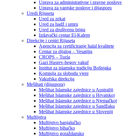
Uprava za administrativne i pravne poslove
Uprava za vanjske poslove i dijasporu
Uredi Rijaseta
Ured za zekat
Ured za hadž i umru
Ured za društvenu brigu
Izdavački centar El-Kalem
Direkcije i centri Rijaseta
Agencija za certificiranje halal kvalitete
Centar za dijalog – Vesatijja
CROPS – Tuzla
Gazi Husrev-begov vakuf
Institut za islamsku tradiciju Bošnjaka
Komisija za slobodu vjere
Vakufska direkcija
Mešihati (dijaspora)
Mešihat Islamske zajednice u Australiji
Mešihat Islamske zajednice u Hrvatskoj
Mešihat Islamske zajednice u Njemačkoj
Mešihat Islamske zajednice u Sandžaku
Mešihat Islamske zajednice u Sloveniji
Muftijstva
Muftijstvo banjalučko
Muftijstvo bihaćko
Muftijstvo goraždansko