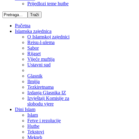
Prijedlozi teme hutbe
Početna
Islamska zajednica
O Islamskoj zajednici
Reisu-l-ulema
Sabor
Rijaset
Vijeće muftija
Ustavni sud
Glasnik
Ilmijja
Tezkiretnama
Izdanja Glasnika IZ
Izvještaji Komisije za
slobodu vjere
Dini Islam
Islam
Fetve i rezolucije
Hutbe
Tekstovi
Mekteb