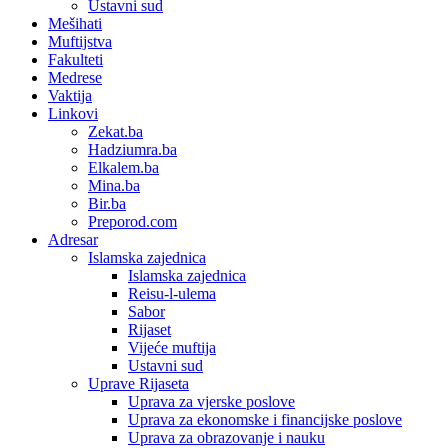
Ustavni sud
Mešihati
Muftijstva
Fakulteti
Medrese
Vaktija
Linkovi
Zekat.ba
Hadziumra.ba
Elkalem.ba
Mina.ba
Bir.ba
Preporod.com
Adresar
Islamska zajednica
Islamska zajednica
Reisu-l-ulema
Sabor
Rijaset
Vijeće muftija
Ustavni sud
Uprave Rijaseta
Uprava za vjerske poslove
Uprava za ekonomske i financijske poslove
Uprava za obrazovanje i nauku