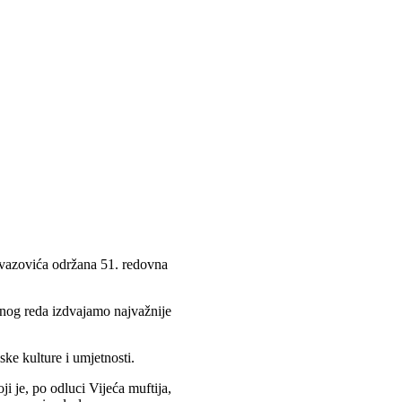
avazovića održana 51. redovna
vnog reda izdvajamo najvažnije
ske kulture i umjetnosti.
ji je, po odluci Vijeća muftija,