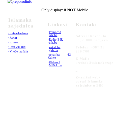
Only display: if NOT Mobile
Islamska
Linkovi
Kontakt
zajednica
•
Preporod
•Reisu-l-ulema
•
cdv.ba
Adresa:
Kovači br.
•Sabor
•
Radio BIR
36, 71000 Sarajevo
•Rijaset
•
iitb.ba
•Ustavni sud
•
vakuf.ba
Telefon:
+387 33
•
ghb.ba
289 700
•Vijeće muftija
•
zekat.ba
•
El
Kalem
E-Mail:
•
Webmail
urednik@islamskazaje
•
MINA.ba
_
Zvanični web-
portal Islamske
zajednice u BiH