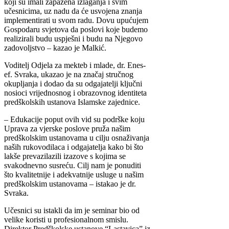
koji su imali zapažena izlaganja i svim
učesnicima, uz nadu da će usvojena znanja
implementirati u svom radu. Dovu upućujem
Gospodaru svjetova da poslovi koje budemo
realizirali budu uspješni i budu na Njegovo
zadovoljstvo – kazao je Malkić.
Voditelj Odjela za mekteb i mlade, dr. Enes-
ef. Svraka, ukazao je na značaj stručnog
okupljanja i dodao da su odgajatelji ključni
nosioci vrijednosnog i obrazovnog identiteta
predškolskih ustanova Islamske zajednice.
– Edukacije poput ovih vid su podrške koju
Uprava za vjerske poslove pruža našim
predškolskim ustanovama u cilju osnaživanja
naših rukovodilaca i odgajatelja kako bi što
lakše prevazilazili izazove s kojima se
svakodnevno susreću. Cilj nam je ponuditi
što kvalitetnije i adekvatnije usluge u našim
predškolskim ustanovama – istakao je dr.
Svraka.
Učesnici su istakli da im je seminar bio od
velike koristi u profesionalnom smislu.
Direktor Predškolske ustanove “Lastavica” iz