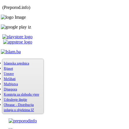
(Preporod.info)
Islamska zajednica
Rijaset
Uprave
Mešihati
Muftijstva
Dijaspora
Komisija za slobodu vjere
Udruženje ilmijje
Obrazac - Distribucija
izdanja u objektima IZ