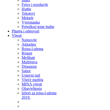
Islam
Fetve i rezolucije
Hutbe
Tekstovi
Mekteb
Vjeronauka
Prijedlozi teme hutbe
Pitanja i odgovori
Vijesti
Najnovije
Aktuelno
Reisu-l-ulema
Rijaset
Mešihati
Muftijstva
Dijaspora
Sabor
Ustavni sud
Vijeće muftija
MINA vijesti
Obavještenja
Izbori za reisu-l-ulemu
2019.