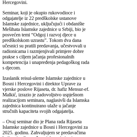
Hercegovini.
Seminar, koji je okupio rukovodioce i
odgajatelje iz 22 predškolske ustanove
Islamske zajednice, uključujući i obdanište
Mešihata Islamske zajednice u Srbiji, bio je
posvećen temi “Odgoj i razvoj djece u
predškolskom uzrastu”. Tokom dva dana
učesnici su pratili predavanja, učestvovali u
radionicama i razmjenjivali primjere dobre
prakse s ciljem jačanja profesionalnih
kompetencija i unapređenja pedagoškog rada
s djecom.
Izaslanik reisul-uleme Islamske zajednice u
Bosni i Hercegovini i direktor Uprave za
vjerske poslove Rijaseta, dr. hafiz Mensur-ef.
Malkić, izrazio je zadovoljstvo uspješnom
realizacijom seminara, naglasivši da Islamska
zajednica kontinuirano ulaže u jačanje
stručnih kapaciteta svojih odgajatelja.
– Ovaj seminar dio je Plana rada Rijaseta
Islamske zajednice u Bosni i Hercegovini za
2025. godinu. Zahvaljujem se predavačima