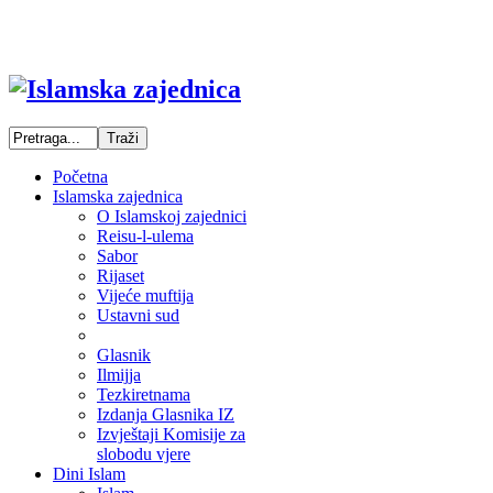
Početna
Islamska zajednica
O Islamskoj zajednici
Reisu-l-ulema
Sabor
Rijaset
Vijeće muftija
Ustavni sud
Glasnik
Ilmijja
Tezkiretnama
Izdanja Glasnika IZ
Izvještaji Komisije za
slobodu vjere
Dini Islam