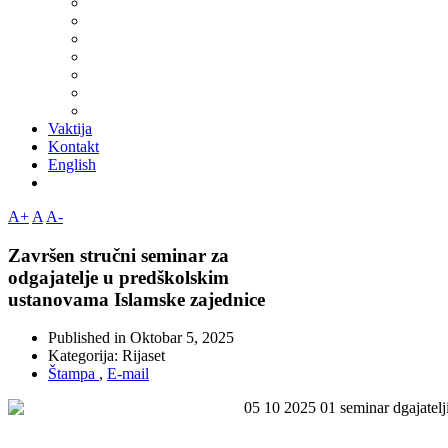
Vaktija
Kontakt
English
A+
A
A-
Završеn stručni seminar za
odgajatelje u predškolskim
ustanovama Islamske zajednice
Published in
Oktobar 5, 2025
Kategorija:
Rijaset
Štampa
,
E-mail