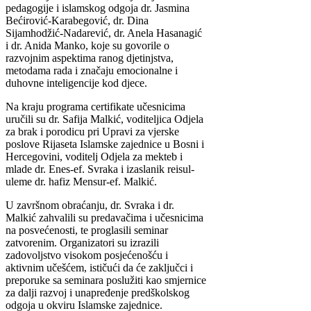
pedagogije i islamskog odgoja dr. Jasmina
Bećirović-Karabegović, dr. Dina
Sijamhodžić-Nadarević, dr. Anela Hasanagić
i dr. Anida Manko, koje su govorile o
razvojnim aspektima ranog djetinjstva,
metodama rada i značaju emocionalne i
duhovne inteligencije kod djece.
Na kraju programa certifikate učesnicima
uručili su dr. Safija Malkić, voditeljica Odjela
za brak i porodicu pri Upravi za vjerske
poslove Rijaseta Islamske zajednice u Bosni i
Hercegovini, voditelj Odjela za mekteb i
mlade dr. Enes-ef. Svraka i izaslanik reisul-
uleme dr. hafiz Mensur-ef. Malkić.
U završnom obraćanju, dr. Svraka i dr.
Malkić zahvalili su predavačima i učesnicima
na posvećenosti, te proglasili seminar
zatvorenim. Organizatori su izrazili
zadovoljstvo visokom posjećenošću i
aktivnim učešćem, ističući da će zaključci i
preporuke sa seminara poslužiti kao smjernice
za dalji razvoj i unapređenje predškolskog
odgoja u okviru Islamske zajednice.