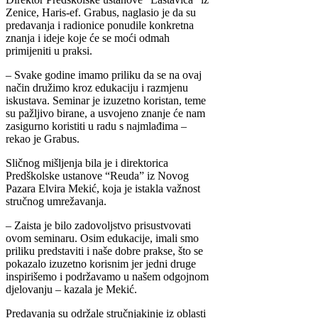
Zenice, Haris-ef. Grabus, naglasio je da su
predavanja i radionice ponudile konkretna
znanja i ideje koje će se moći odmah
primijeniti u praksi.
– Svake godine imamo priliku da se na ovaj
način družimo kroz edukaciju i razmjenu
iskustava. Seminar je izuzetno koristan, teme
su pažljivo birane, a usvojeno znanje će nam
zasigurno koristiti u radu s najmlađima –
rekao je Grabus.
Sličnog mišljenja bila je i direktorica
Predškolske ustanove “Reuda” iz Novog
Pazara Elvira Mekić, koja je istakla važnost
stručnog umrežavanja.
– Zaista je bilo zadovoljstvo prisustvovati
ovom seminaru. Osim edukacije, imali smo
priliku predstaviti i naše dobre prakse, što se
pokazalo izuzetno korisnim jer jedni druge
inspirišemo i podržavamo u našem odgojnom
djelovanju – kazala je Mekić.
Predavanja su održale stručnjakinje iz oblasti