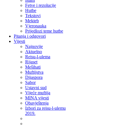
Islam
Fetve i rezolucije
Hutbe
Tekstovi
Mekteb
Vjeronauka
Prijedlozi teme hutbe
Pitanja i odgovori
Vijesti
Najnovije
Aktuelno
Reisu-l-ulema
Rijaset
Mešihati
Muftijstva
Dijaspora
Sabor
Ustavni sud
Vijeće muftija
MINA vijesti
Obavještenja
Izbori za reisu-l-ulemu
2019.