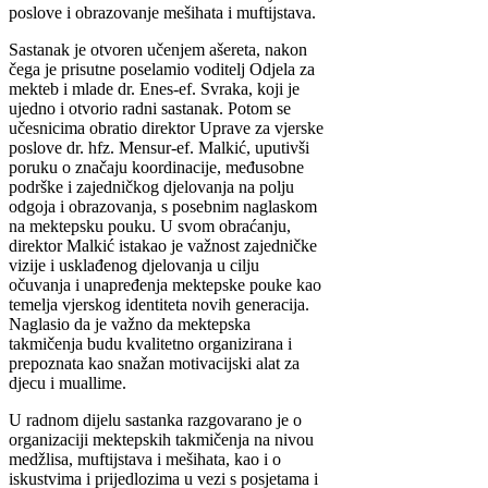
poslove i obrazovanje mešihata i muftijstava.
Sastanak je otvoren učenjem ašereta, nakon
čega je prisutne poselamio voditelj Odjela za
mekteb i mlade dr. Enes-ef. Svraka, koji je
ujedno i otvorio radni sastanak. Potom se
učesnicima obratio direktor Uprave za vjerske
poslove dr. hfz. Mensur-ef. Malkić, uputivši
poruku o značaju koordinacije, međusobne
podrške i zajedničkog djelovanja na polju
odgoja i obrazovanja, s posebnim naglaskom
na mektepsku pouku. U svom obraćanju,
direktor Malkić istakao je važnost zajedničke
vizije i usklađenog djelovanja u cilju
očuvanja i unapređenja mektepske pouke kao
temelja vjerskog identiteta novih generacija.
Naglasio da je važno da mektepska
takmičenja budu kvalitetno organizirana i
prepoznata kao snažan motivacijski alat za
djecu i muallime.
U radnom dijelu sastanka razgovarano je o
organizaciji mektepskih takmičenja na nivou
medžlisa, muftijstava i mešihata, kao i o
iskustvima i prijedlozima u vezi s posjetama i