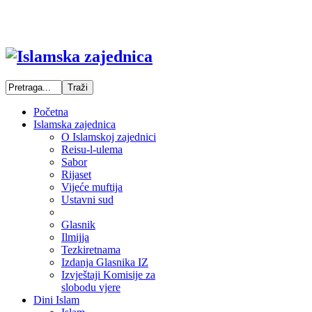
Početna
Islamska zajednica
O Islamskoj zajednici
Reisu-l-ulema
Sabor
Rijaset
Vijeće muftija
Ustavni sud
Glasnik
Ilmijja
Tezkiretnama
Izdanja Glasnika IZ
Izvještaji Komisije za
slobodu vjere
Dini Islam