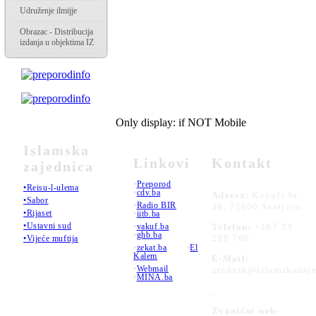
Udruženje ilmijje
Obrazac - Distribucija
izdanja u objektima IZ
Only display: if NOT Mobile
Islamska
Linkovi
Kontakt
zajednica
•
Preporod
•Reisu-l-ulema
•
cdv.ba
Adresa:
Kovači br.
•Sabor
•
Radio BIR
36, 71000 Sarajevo
•Rijaset
•
iitb.ba
•Ustavni sud
•
vakuf.ba
Telefon:
+387 33
•
ghb.ba
289 700
•Vijeće muftija
•
zekat.ba
•
El
Kalem
E-Mail:
•
Webmail
urednik@islamskazaje
•
MINA.ba
_
Zvanični web-