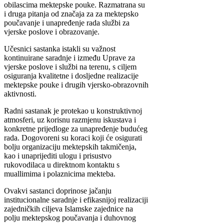
obilascima mektepske pouke. Razmatrana su
i druga pitanja od značaja za za mektepsko
poučavanje i unapređenje rada službi za
vjerske poslove i obrazovanje.
Učesnici sastanka istakli su važnost
kontinuirane saradnje i između Uprave za
vjerske poslove i službi na terenu, s ciljem
osiguranja kvalitetne i dosljedne realizacije
mektepske pouke i drugih vjersko-obrazovnih
aktivnosti.
Radni sastanak je protekao u konstruktivnoj
atmosferi, uz korisnu razmjenu iskustava i
konkretne prijedloge za unapređenje budućeg
rada. Dogovoreni su koraci koji će osigurati
bolju organizaciju mektepskih takmičenja,
kao i unaprijediti ulogu i prisustvo
rukovodilaca u direktnom kontaktu s
muallimima i polaznicima mekteba.
Ovakvi sastanci doprinose jačanju
institucionalne saradnje i efikasnijoj realizaciji
zajedničkih ciljeva Islamske zajednice na
polju mektepskog poučavanja i duhovnog