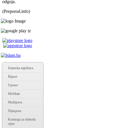
odgoja.
(Preporod.info)
Islamska zajednica
Rijaset
Uprave
Mešihati
Muftijstva
Dijaspora
Komisija za slobodu
vjere