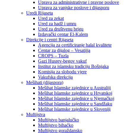
Uprava za administrativne i pravne poslove
Uprava za vanjske poslove i dijasporu
Uredi Rijaseta
Ured za zekat
Ured za hadž i umru
Ured za društvenu brigu
Izdavački centar El-Kalem
Direkcije i centri Rijaseta
Agencija za certificiranje halal kvalitete
Centar za dijalog – Vesatijja
CROPS – Tuzla
Gazi Husrev-begov vakuf
Institut za islamsku tradiciju Bošnjaka
Komisija za slobodu vjere
Vakufska direkcija
Mešihati (dijaspora)
Mešihat Islamske zajednice u Australiji
Mešihat Islamske zajednice u Hrvatskoj
Mešihat Islamske zajednice u Njemačkoj
Mešihat Islamske zajednice u Sandžaku
Mešihat Islamske zajednice u Sloveniji
Muftijstva
Muftijstvo banjalučko
Muftijstvo bihaćko
Muftijstvo goraždansko