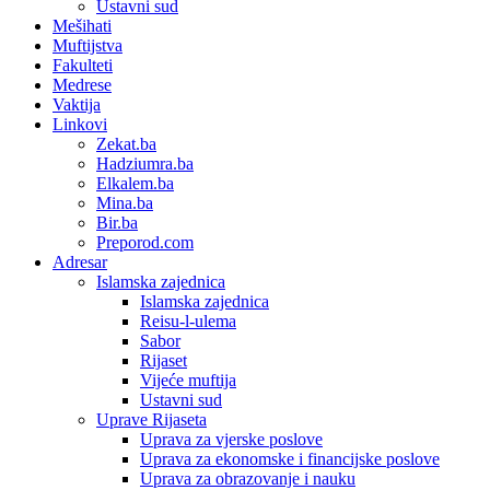
Ustavni sud
Mešihati
Muftijstva
Fakulteti
Medrese
Vaktija
Linkovi
Zekat.ba
Hadziumra.ba
Elkalem.ba
Mina.ba
Bir.ba
Preporod.com
Adresar
Islamska zajednica
Islamska zajednica
Reisu-l-ulema
Sabor
Rijaset
Vijeće muftija
Ustavni sud
Uprave Rijaseta
Uprava za vjerske poslove
Uprava za ekonomske i financijske poslove
Uprava za obrazovanje i nauku