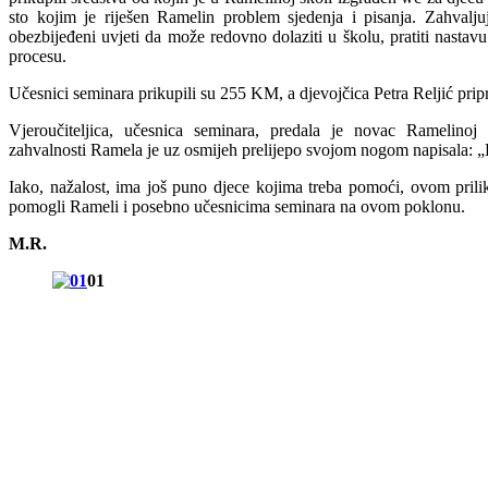
sto kojim je riješen Ramelin problem sjedenja i pisanja. Zahval
obezbijeđeni uvjeti da može redovno dolaziti u školu, pratiti nastav
procesu.
Učesnici seminara prikupili su 255 KM, a djevojčica Petra Reljić prip
Vjeroučiteljica, učesnica seminara, predala je novac Ramelino
zahvalnosti Ramela je uz osmijeh prelijepo svojom nogom napis
Iako, nažalost, ima još puno djece kojima treba pomoći, ovom pril
pomogli Rameli i posebno učesnicima seminara na ovom poklonu.
M.R.
01