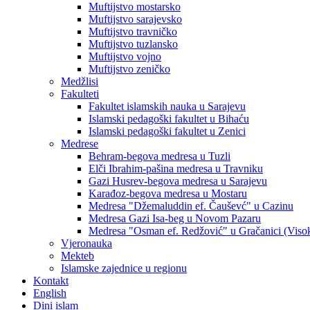
Muftijstvo mostarsko
Muftijstvo sarajevsko
Muftijstvo travničko
Muftijstvo tuzlansko
Muftijstvo vojno
Muftijstvo zeničko
Medžlisi
Fakulteti
Fakultet islamskih nauka u Sarajevu
Islamski pedagoški fakultet u Bihaću
Islamski pedagoški fakultet u Zenici
Medrese
Behram-begova medresa u Tuzli
Elči Ibrahim-pašina medresa u Travniku
Gazi Husrev-begova medresa u Sarajevu
Karađoz-begova medresa u Mostaru
Medresa "Džemaluddin ef. Čauševć" u Cazinu
Medresa Gazi Isa-beg u Novom Pazaru
Medresa "Osman ef. Redžović" u Gračanici (Viso
Vjeronauka
Mekteb
Islamske zajednice u regionu
Kontakt
English
Dini islam