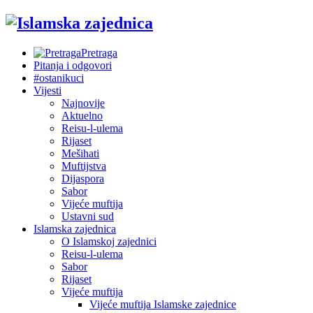
Pretraga
Pitanja i odgovori
#ostanikuci
Vijesti
Najnovije
Aktuelno
Reisu-l-ulema
Rijaset
Mešihati
Muftijstva
Dijaspora
Sabor
Vijeće muftija
Ustavni sud
Islamska zajednica
O Islamskoj zajednici
Reisu-l-ulema
Sabor
Rijaset
Vijeće muftija
Vijeće muftija Islamske zajednice