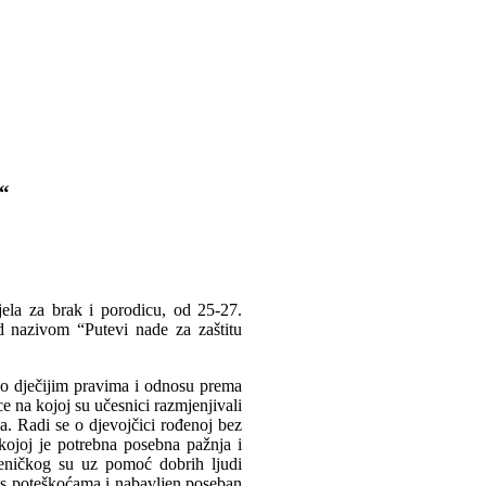
!“
ela za brak i porodicu, od 25-27.
d nazivom “Putevi nade za zaštitu
ja o dječijim pravima i odnosu prema
ce na kojoj su učesnici razmjenjivali
ča. Radi se o djevojčici rođenoj bez
kojoj je potrebna posebna pažnja i
zeničkog su uz pomoć dobrih ljudi
u s poteškoćama i nabavljen poseban