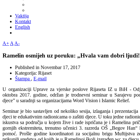
Vaktija
Kontakt
English
A+
A
A-
Ramelin osmijeh uz poruku: „Hvala vam dobri ljudi
Published in
Novembar 17, 2017
Kategorija:
Rijaset
Štampa
,
E-mail
U organizaciji Uprave za vjerske poslove Rijaseta IZ u BiH - Odj
oktobra 2017. godine, održan je trodnevni seminar u Sarajevu po
djece” u saradnji sa organizacijama Word Vision i Islamic Relief.
Seminar je bio sastavljen od nekoliko sesija, izlaganja i prezentaci
djeci te edukativnim radionicama o zaštiti djece. U toku jedne radioni
iskustva sa područja u kojem žive i rade ispričana je i Ramelina pri
gornjih ekstremiteta, trenutno učenici 3. razreda OŠ „Begov Han“ 
pomoć. Prošle godine koordinatori za socijalnu brigu Muftijstva 
prikupili sredstva od kojih je u Ramelinoj školi izgrađen wc za djec