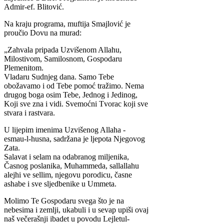
Admir-ef. Blitović.
Na kraju programa, muftija Smajlović je
proučio Dovu na murad:
„Zahvala pripada Uzvišenom Allahu,
Milostivom, Samilosnom, Gospodaru
Plemenitom.
Vladaru Sudnjeg dana. Samo Tebe
obožavamo i od Tebe pomoć tražimo. Nema
drugog boga osim Tebe, Jednog i Jedinog,
Koji sve zna i vidi. Svemoćni Tvorac koji sve
stvara i rastvara.
U lijepim imenima Uzvišenog Allaha -
esmau-l-husna, sadržana je ljepota Njegovog
Zata.
Salavat i selam na odabranog miljenika,
Časnog poslanika, Muhammeda, sallallahu
alejhi ve sellim, njegovu porodicu, časne
ashabe i sve sljedbenike u Ummeta.
Molimo Te Gospodaru svega što je na
nebesima i zemlji, ukabuli i u sevap upiši ovaj
naš večerašnji ibadet u povodu Lejletul-