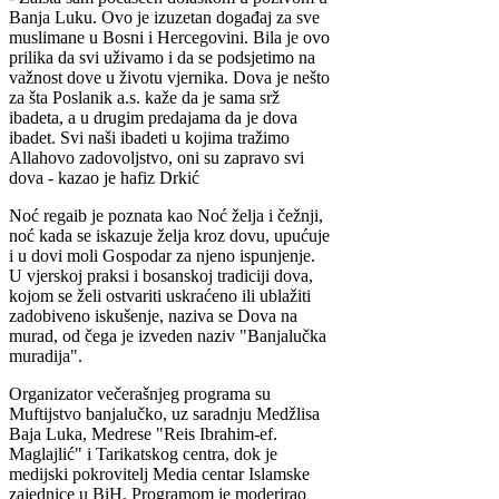
Banja Luku. Ovo je izuzetan događaj za sve
muslimane u Bosni i Hercegovini. Bila je ovo
prilika da svi uživamo i da se podsjetimo na
važnost dove u životu vjernika. Dova je nešto
za šta Poslanik a.s. kaže da je sama srž
ibadeta, a u drugim predajama da je dova
ibadet. Svi naši ibadeti u kojima tražimo
Allahovo zadovoljstvo, oni su zapravo svi
dova - kazao je hafiz Drkić
Noć regaib je poznata kao Noć želja i čežnji,
noć kada se iskazuje želja kroz dovu, upućuje
i u dovi moli Gospodar za njeno ispunjenje.
U vjerskoj praksi i bosanskoj tradiciji dova,
kojom se želi ostvariti uskraćeno ili ublažiti
zadobiveno iskušenje, naziva se Dova na
murad, od čega je izveden naziv "Banjalučka
muradija".
Organizator večerašnjeg programa su
Muftijstvo banjalučko, uz saradnju Medžlisa
Baja Luka, Medrese "Reis Ibrahim-ef.
Maglajlić" i Tarikatskog centra, dok je
medijski pokrovitelj Media centar Islamske
zajednice u BiH. Programom je moderirao