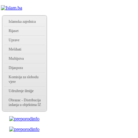
Islamska zajednica
Rijaset
Uprave
Mešihati
Muftijstva
Dijaspora
Komisija za slobodu
vjere
Udruženje ilmijje
Obrazac - Distribucija
izdanja u objektima IZ