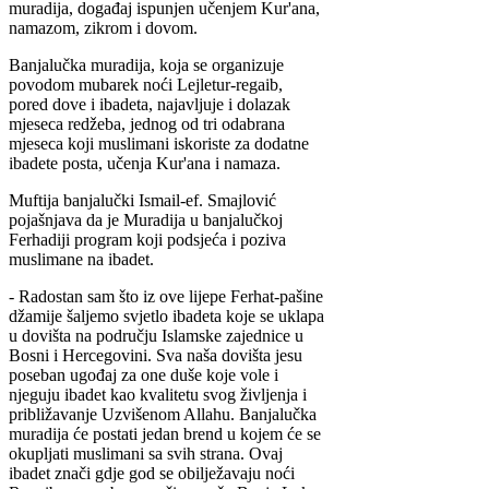
muradija, događaj ispunjen učenjem Kur'ana,
namazom, zikrom i dovom.
Banjalučka muradija, koja se organizuje
povodom mubarek noći Lejletur-regaib,
pored dove i ibadeta, najavljuje i dolazak
mjeseca redžeba, jednog od tri odabrana
mjeseca koji muslimani iskoriste za dodatne
ibadete posta, učenja Kur'ana i namaza.
Muftija banjalučki Ismail-ef. Smajlović
pojašnjava da je Muradija u banjalučkoj
Ferhadiji program koji podsjeća i poziva
muslimane na ibadet.
- Radostan sam što iz ove lijepe Ferhat-pašine
džamije šaljemo svjetlo ibadeta koje se uklapa
u dovišta na području Islamske zajednice u
Bosni i Hercegovini. Sva naša dovišta jesu
poseban ugođaj za one duše koje vole i
njeguju ibadet kao kvalitetu svog življenja i
približavanje Uzvišenom Allahu. Banjalučka
muradija će postati jedan brend u kojem će se
okupljati muslimani sa svih strana. Ovaj
ibadet znači gdje god se obilježavaju noći