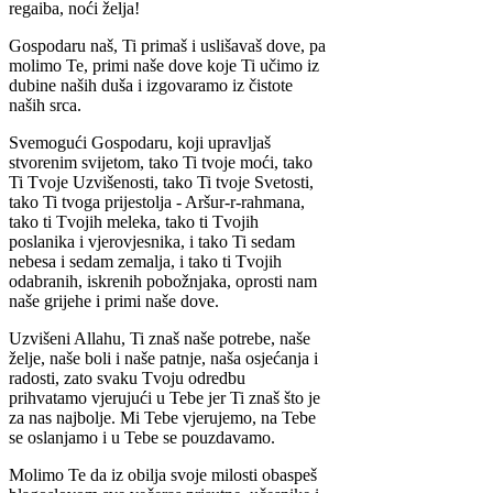
regaiba, noći želja!
Gospodaru naš, Ti primaš i uslišavaš dove, pa
molimo Te, primi naše dove koje Ti učimo iz
dubine naših duša i izgovaramo iz čistote
naših srca.
Svemogući Gospodaru, koji upravljaš
stvorenim svijetom, tako Ti tvoje moći, tako
Ti Tvoje Uzvišenosti, tako Ti tvoje Svetosti,
tako Ti tvoga prijestolja - Aršur-r-rahmana,
tako ti Tvojih meleka, tako ti Tvojih
poslanika i vjerovjesnika, i tako Ti sedam
nebesa i sedam zemalja, i tako ti Tvojih
odabranih, iskrenih pobožnjaka, oprosti nam
naše grijehe i primi naše dove.
Uzvišeni Allahu, Ti znaš naše potrebe, naše
želje, naše boli i naše patnje, naša osjećanja i
radosti, zato svaku Tvoju odredbu
prihvatamo vjerujući u Tebe jer Ti znaš što je
za nas najbolje. Mi Tebe vjerujemo, na Tebe
se oslanjamo i u Tebe se pouzdavamo.
Molimo Te da iz obilja svoje milosti obaspeš