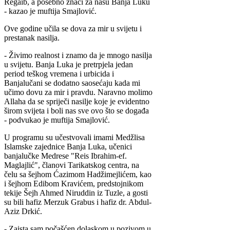
Regaib, a posebno znači za našu Banja Luku
- kazao je muftija Smajlović.
Ove godine učila se dova za mir u svijetu i
prestanak nasilja.
- Živimo realnost i znamo da je mnogo nasilja
u svijetu. Banja Luka je pretrpjela jedan
period teškog vremena i urbicida i
Banjalučani se dodatno saosećaju kada mi
učimo dovu za mir i pravdu. Naravno molimo
Allaha da se spriječi nasilje koje je evidentno
širom svijeta i boli nas sve ovo što se događa
- podvukao je muftija Smajlović.
U programu su učestvovali imami Medžlisa
Islamske zajednice Banja Luka, učenici
banjalučke Medrese "Reis Ibrahim-ef.
Maglajlić", članovi Tarikatskog centra, na
čelu sa šejhom Ćazimom Hadžimejlićem, kao
i šejhom Edibom Kravićem, predstojnikom
tekije Šejh Ahmed Niruddin iz Tuzle, a gosti
su bili hafiz Merzuk Grabus i hafiz dr. Abdul-
Aziz Drkić.
- Zaista sam počašćen dolaskom u pozivom u