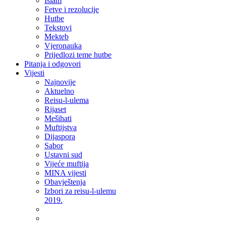
Islam
Fetve i rezolucije
Hutbe
Tekstovi
Mekteb
Vjeronauka
Prijedlozi teme hutbe
Pitanja i odgovori
Vijesti
Najnovije
Aktuelno
Reisu-l-ulema
Rijaset
Mešihati
Muftijstva
Dijaspora
Sabor
Ustavni sud
Vijeće muftija
MINA vijesti
Obavještenja
Izbori za reisu-l-ulemu
2019.