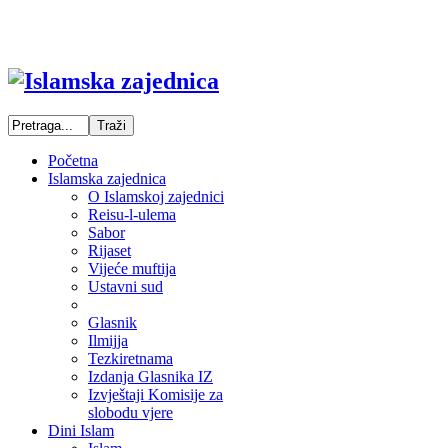
Početna
Islamska zajednica
O Islamskoj zajednici
Reisu-l-ulema
Sabor
Rijaset
Vijeće muftija
Ustavni sud
Glasnik
Ilmijja
Tezkiretnama
Izdanja Glasnika IZ
Izvještaji Komisije za
slobodu vjere
Dini Islam