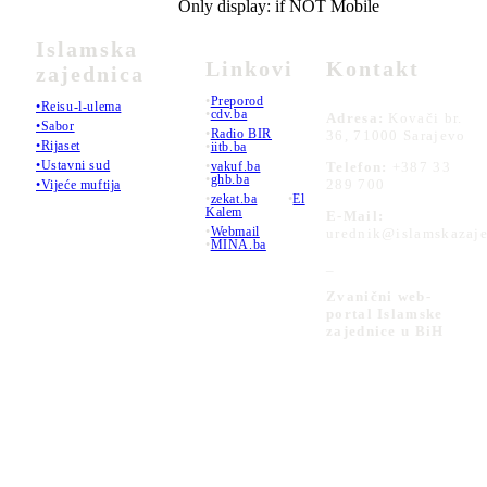
Only display: if NOT Mobile
Islamska
Linkovi
Kontakt
zajednica
•
Preporod
•Reisu-l-ulema
•
cdv.ba
Adresa:
Kovači br.
•Sabor
•
Radio BIR
36, 71000 Sarajevo
•Rijaset
•
iitb.ba
•Ustavni sud
•
vakuf.ba
Telefon:
+387 33
•
ghb.ba
289 700
•Vijeće muftija
•
zekat.ba
•
El
Kalem
E-Mail:
•
Webmail
urednik@islamskazaje
•
MINA.ba
_
Zvanični web-
portal Islamske
zajednice u BiH