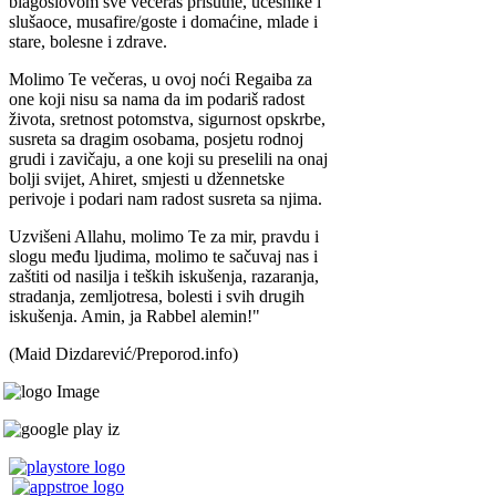
blagoslovom sve večeras prisutne, učesnike i
slušaoce, musafire/goste i domaćine, mlade i
stare, bolesne i zdrave.
Molimo Te večeras, u ovoj noći Regaiba za
one koji nisu sa nama da im podariš radost
života, sretnost potomstva, sigurnost opskrbe,
susreta sa dragim osobama, posjetu rodnoj
grudi i zavičaju, a one koji su preselili na onaj
bolji svijet, Ahiret, smjesti u džennetske
perivoje i podari nam radost susreta sa njima.
Uzvišeni Allahu, molimo Te za mir, pravdu i
slogu među ljudima, molimo te sačuvaj nas i
zaštiti od nasilja i teških iskušenja, razaranja,
stradanja, zemljotresa, bolesti i svih drugih
iskušenja. Amin, ja Rabbel alemin!"
(Maid Dizdarević/Preporod.info)