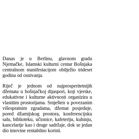
Danas je u Berlinu, glavnom gradu
Njemačke, Islamski kulturni centar Bošnjaka
centralnom manifestacijom obilježio trideset
godina od osnivanja.
Riječ je jednom od najprosperitetnijih
džemata u bošnjačkoj dijaspori, koji vjerske,
edukativne i kulturne aktivnosti organizira u
vlastitim prostorijama. Smješten u povezanim
višespratnim zgradama, džemat posjeduje,
pored džamijskog prostora, konferencijsku
salu, biblioteku, učionice, kafeteriju, kuhinju,
kancelarije kao i druge sadržaje, dok se jedan
dio imovine rentabilno koristi.