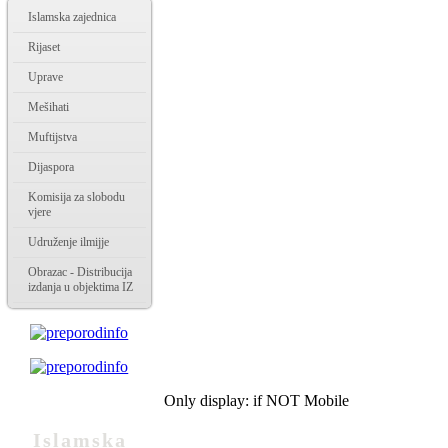
Islamska zajednica
Rijaset
Uprave
Mešihati
Muftijstva
Dijaspora
Komisija za slobodu
vjere
Udruženje ilmijje
Obrazac - Distribucija
izdanja u objektima IZ
Only display: if NOT Mobile
Islamska