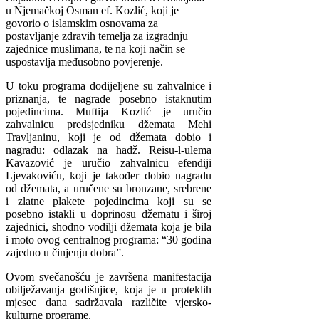
u Njemačkoj Osman ef. Kozlić, koji je
govorio o islamskim osnovama za
postavljanje zdravih temelja za izgradnju
zajednice muslimana, te na koji način se
uspostavlja međusobno povjerenje.
U toku programa dodijeljene su zahvalnice i
priznanja, te nagrade posebno istaknutim
pojedincima. Muftija Kozlić je uručio
zahvalnicu predsjedniku džemata Mehi
Travljaninu, koji je od džemata dobio i
nagradu: odlazak na hadž. Reisu-l-ulema
Kavazović je uručio zahvalnicu efendiji
Ljevakoviću, koji je također dobio nagradu
od džemata, a uručene su bronzane, srebrene
i zlatne plakete pojedincima koji su se
posebno istakli u doprinosu džematu i široj
zajednici, shodno vodilji džemata koja je bila
i moto ovog centralnog programa: “30 godina
zajedno u činjenju dobra”.
Ovom svečanošću je završena manifestacija
obilježavanja godišnjice, koja je u proteklih
mjesec dana sadržavala različite vjersko-
kulturne programe.