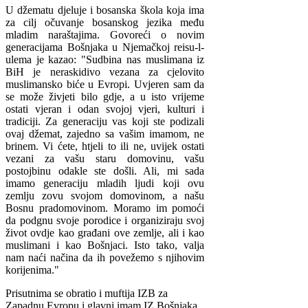
U džematu djeluje i bosanska škola koja ima
za cilj očuvanje bosanskog jezika među
mladim naraštajima. Govoreći o novim
generacijama Bošnjaka u Njemačkoj reisu-l-
ulema je kazao: "Sudbina nas muslimana iz
BiH je neraskidivo vezana za cjelovito
muslimansko biće u Evropi. Uvjeren sam da
se može živjeti bilo gdje, a u isto vrijeme
ostati vjeran i odan svojoj vjeri, kulturi i
tradiciji. Za generaciju vas koji ste podizali
ovaj džemat, zajedno sa vašim imamom, ne
brinem. Vi ćete, htjeli to ili ne, uvijek ostati
vezani za vašu staru domovinu, vašu
postojbinu odakle ste došli. Ali, mi sada
imamo generaciju mladih ljudi koji ovu
zemlju zovu svojom domovinom, a našu
Bosnu pradomovinom. Moramo im pomoći
da podgnu svoje porodice i organiziraju svoj
život ovdje kao građani ove zemlje, ali i kao
muslimani i kao Bošnjaci. Isto tako, valja
nam naći načina da ih povežemo s njihovim
korijenima."
Prisutnima se obratio i muftija IZB za
Zapadnu Evropu i glavni imam IZ Bošnjaka