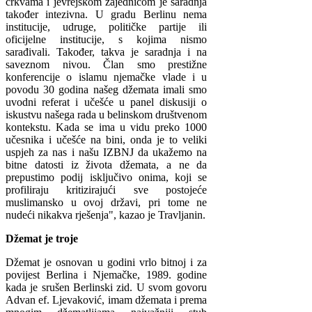
crkvama i jevrejskom zajednicom je saradnja
također intezivna. U gradu Berlinu nema
institucije, udruge, političke partije ili
oficijelne institucije, s kojima nismo
sarađivali. Također, takva je saradnja i na
saveznom nivou. Član smo prestižne
konferencije o islamu njemačke vlade i u
povodu 30 godina našeg džemata imali smo
uvodni referat i učešće u panel diskusiji o
iskustvu našega rada u belinskom društvenom
kontekstu. Kada se ima u vidu preko 1000
učesnika i učešće na bini, onda je to veliki
uspjeh za nas i našu IZBNJ da ukažemo na
bitne datosti iz života džemata, a ne da
prepustimo podij isključivo onima, koji se
profiliraju kritizirajući sve postojeće
muslimansko u ovoj državi, pri tome ne
nudeći nikakva rješenja", kazao je Travljanin.
Džemat je troje
Džemat je osnovan u godini vrlo bitnoj i za
povijest Berlina i Njemačke, 1989. godine
kada je srušen Berlinski zid. U svom govoru
Advan ef. Ljevaković, imam džemata i prema