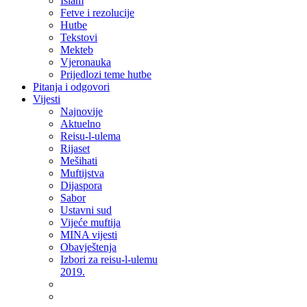
Islam
Fetve i rezolucije
Hutbe
Tekstovi
Mekteb
Vjeronauka
Prijedlozi teme hutbe
Pitanja i odgovori
Vijesti
Najnovije
Aktuelno
Reisu-l-ulema
Rijaset
Mešihati
Muftijstva
Dijaspora
Sabor
Ustavni sud
Vijeće muftija
MINA vijesti
Obavještenja
Izbori za reisu-l-ulemu
2019.