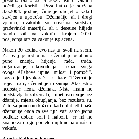
predano radilo da bi 2004. ušli u vakuf i
počeli ga koristiti. Prva hutba je održana
3.6.2004. godine, čime je oficijelno vakuf
stavljen u upotrebu. Džematlije, ali i drugi
vjernici, uvakufili su novčana sredstva,
građevinski materijal, ali i desetine hiljada
radnih sati na vakufu. Krajem 2010.
posljednja rata za vakuf je isplaćena.
Nakon 30 godina evo nas tu, svoji na svom.
Za ovaj period u naš džemat je udahnuto
puno znanja, htijenja, rada, truda,
organizacije, rukovođenja i iznad svega
ovoga Allahove upute, milosti i pomoći",
kazao je Ljevaković i istakao: "Džemat je
troje: imam, džematlije i džamija. Ako jedno
nedostaje nema džemata. Nista imam ne
predstavlja bez džemata, a opet ovo dvoje bez
džamije, mjesta okupljanja, bez rezultata su.
Zato sa ponosom kažem: kada bi dijelili naše
džematlije onda za sve njih važi samo jedna
podjela: dobar, bolji i najbolji, jer mi ne
znamo za druge podjele i njih nema u našem
vakufu."
Zamka Kafkinog kovčega