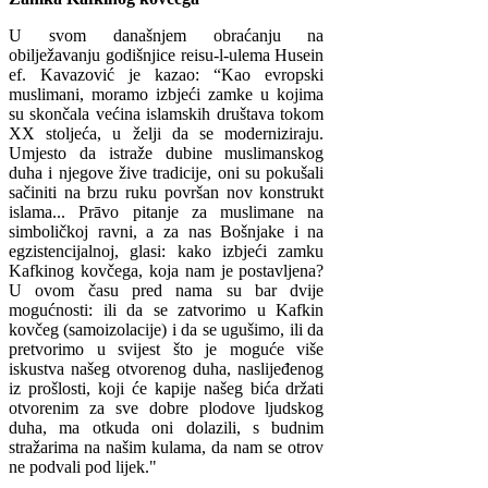
U svom današnjem obraćanju na
obilježavanju godišnjice reisu-l-ulema Husein
ef. Kavazović je kazao: “Kao evropski
muslimani, moramo izbjeći zamke u kojima
su skončala većina islamskih društava tokom
XX stoljeća, u želji da se moderniziraju.
Umjesto da istraže dubine muslimanskog
duha i njegove žive tradicije, oni su pokušali
sačiniti na brzu ruku površan nov konstrukt
islama... Prāvo pitanje za muslimane na
simboličkoj ravni, a za nas Bošnjake i na
egzistencijalnoj, glasi: kako izbjeći zamku
Kafkinog kovčega, koja nam je postavljena?
U ovom času pred nama su bar dvije
mogućnosti: ili da se zatvorimo u Kafkin
kovčeg (samoizolacije) i da se ugušimo, ili da
pretvorimo u svijest što je moguće više
iskustva našeg otvorenog duha, naslijeđenog
iz prošlosti, koji će kapije našeg bića držati
otvorenim za sve dobre plodove ljudskog
duha, ma otkuda oni dolazili, s budnim
stražarima na našim kulama, da nam se otrov
ne podvali pod lijek."