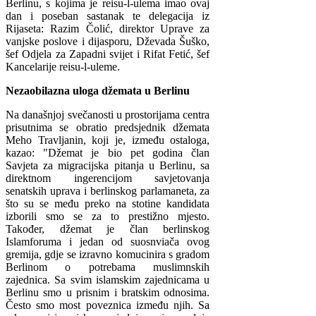
Berlinu, s kojima je reisu-l-ulema imao ovaj
dan i poseban sastanak te delegacija iz
Rijaseta: Razim Čolić, direktor Uprave za
vanjske poslove i dijasporu, Dževada Šuško,
šef Odjela za Zapadni svijet i Rifat Fetić, šef
Kancelarije reisu-l-uleme.
Nezaobilazna uloga džemata u Berlinu
Na današnjoj svečanosti u prostorijama centra
prisutnima se obratio predsjednik džemata
Meho Travljanin, koji je, između ostaloga,
kazao: "Džemat je bio pet godina član
Savjeta za migracijska pitanja u Berlinu, sa
direktnom ingerencijom savjetovanja
senatskih uprava i berlinskog parlamaneta, za
što su se među preko na stotine kandidata
izborili smo se za to prestižno mjesto.
Također, džemat je član berlinskog
Islamforuma i jedan od suosnviača ovog
gremija, gdje se izravno komucinira s gradom
Berlinom o potrebama muslimnskih
zajednica. Sa svim islamskim zajednicama u
Berlinu smo u prisnim i bratskim odnosima.
Često smo most poveznica između njih. Sa