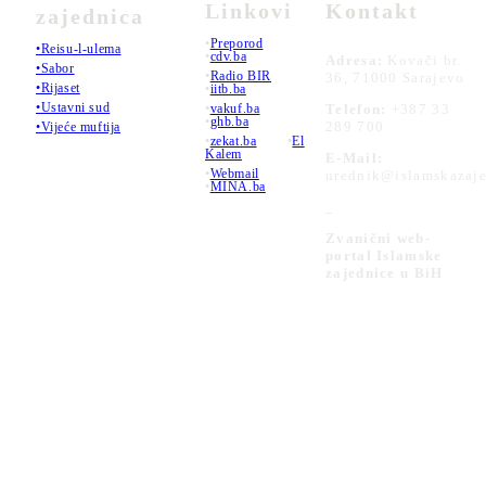
Linkovi
Kontakt
zajednica
•
Preporod
•Reisu-l-ulema
•
cdv.ba
Adresa:
Kovači br.
•Sabor
•
Radio BIR
36, 71000 Sarajevo
•Rijaset
•
iitb.ba
•Ustavni sud
•
vakuf.ba
Telefon:
+387 33
•
ghb.ba
289 700
•Vijeće muftija
•
zekat.ba
•
El
Kalem
E-Mail:
•
Webmail
urednik@islamskazaje
•
MINA.ba
_
Zvanični web-
portal Islamske
zajednice u BiH