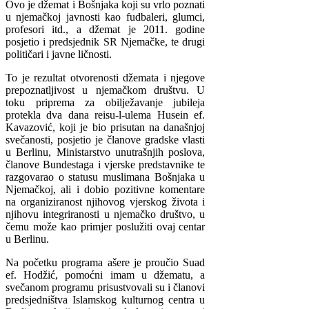
Ovo je džemat i Bošnjaka koji su vrlo poznati
u njemačkoj javnosti kao fudbaleri, glumci,
profesori itd., a džemat je 2011. godine
posjetio i predsjednik SR Njemačke, te drugi
političari i javne ličnosti.
To je rezultat otvorenosti džemata i njegove
prepoznatljivost u njemačkom društvu. U
toku priprema za obilježavanje jubileja
protekla dva dana reisu-l-ulema Husein ef.
Kavazović, koji je bio prisutan na današnjoj
svečanosti, posjetio je članove gradske vlasti
u Berlinu, Ministarstvo unutrašnjih poslova,
članove Bundestaga i vjerske predstavnike te
razgovarao o statusu muslimana Bošnjaka u
Njemačkoj, ali i dobio pozitivne komentare
na organiziranost njihovog vjerskog života i
njihovu integriranosti u njemačko društvo, u
čemu može kao primjer poslužiti ovaj centar
u Berlinu.
Na početku programa ašere je proučio Suad
ef. Hodžić, pomoćni imam u džematu, a
svečanom programu prisustvovali su i članovi
predsjedništva Islamskog kulturnog centra u