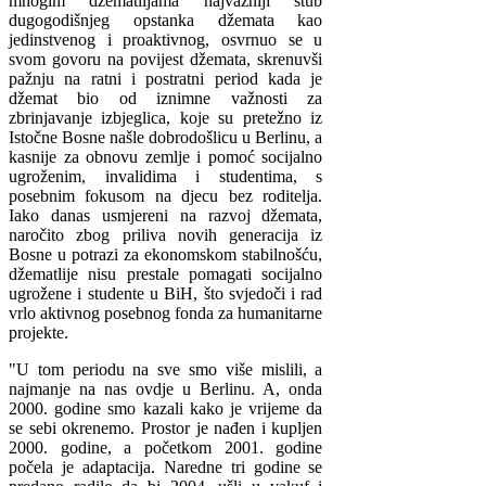
mnogim džematlijama najvažniji stub
dugogodišnjeg opstanka džemata kao
jedinstvenog i proaktivnog, osvrnuo se u
svom govoru na povijest džemata, skrenuvši
pažnju na ratni i postratni period kada je
džemat bio od iznimne važnosti za
zbrinjavanje izbjeglica, koje su pretežno iz
Istočne Bosne našle dobrodošlicu u Berlinu, a
kasnije za obnovu zemlje i pomoć socijalno
ugroženim, invalidima i studentima, s
posebnim fokusom na djecu bez roditelja.
Iako danas usmjereni na razvoj džemata,
naročito zbog priliva novih generacija iz
Bosne u potrazi za ekonomskom stabilnošću,
džematlije nisu prestale pomagati socijalno
ugrožene i studente u BiH, što svjedoči i rad
vrlo aktivnog posebnog fonda za humanitarne
projekte.
"U tom periodu na sve smo više mislili, a
najmanje na nas ovdje u Berlinu. A, onda
2000. godine smo kazali kako je vrijeme da
se sebi okrenemo. Prostor je nađen i kupljen
2000. godine, a početkom 2001. godine
počela je adaptacija. Naredne tri godine se