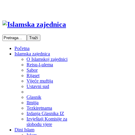
Početna
Islamska zajednica
O Islamskoj zajednici
Reisu-l-ulema
Sabor
Rijaset
Vijeće muftija
Ustavni sud
Glasnik
Ilmijja
Tezkiretnama
Izdanja Glasnika IZ
Izvještaji Komisije za
slobodu vjere
Dini Islam