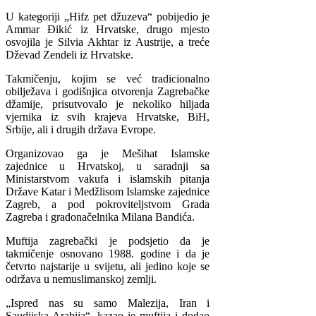
U kategoriji „Hifz pet džuzeva“ pobijedio je
Ammar Đikić iz Hrvatske, drugo mjesto
osvojila je Silvia Akhtar iz Austrije, a treće
Dževad Zendeli iz Hrvatske.
Takmičenju, kojim se već tradicionalno
obilježava i godišnjica otvorenja Zagrebačke
džamije, prisutvovalo je nekoliko hiljada
vjernika iz svih krajeva Hrvatske, BiH,
Srbije, ali i drugih država Evrope.
Organizovao ga je Mešihat Islamske
zajednice u Hrvatskoj, u saradnji sa
Ministarstvom vakufa i islamskih pitanja
Države Katar i Medžlisom Islamske zajednice
Zagreb, a pod pokroviteljstvom Grada
Zagreba i gradonačelnika Milana Bandića.
Muftija zagrebački je podsjetio da je
takmičenje osnovano 1988. godine i da je
četvrto najstarije u svijetu, ali jedino koje se
održava u nemuslimanskoj zemlji.
„Ispred nas su samo Malezija, Iran i
Saudijska Arabija“, kazao je muftija i dodao