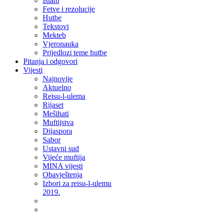
Islam
Fetve i rezolucije
Hutbe
Tekstovi
Mekteb
Vjeronauka
Prijedlozi teme hutbe
Pitanja i odgovori
Vijesti
Najnovije
Aktuelno
Reisu-l-ulema
Rijaset
Mešihati
Muftijstva
Dijaspora
Sabor
Ustavni sud
Vijeće muftija
MINA vijesti
Obavještenja
Izbori za reisu-l-ulemu
2019.