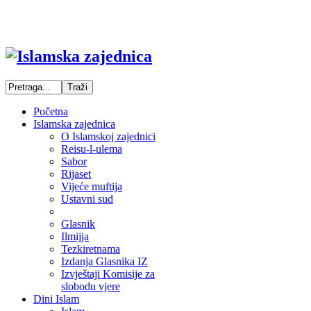
Početna
Islamska zajednica
O Islamskoj zajednici
Reisu-l-ulema
Sabor
Rijaset
Vijeće muftija
Ustavni sud
Glasnik
Ilmijja
Tezkiretnama
Izdanja Glasnika IZ
Izvještaji Komisije za
slobodu vjere
Dini Islam