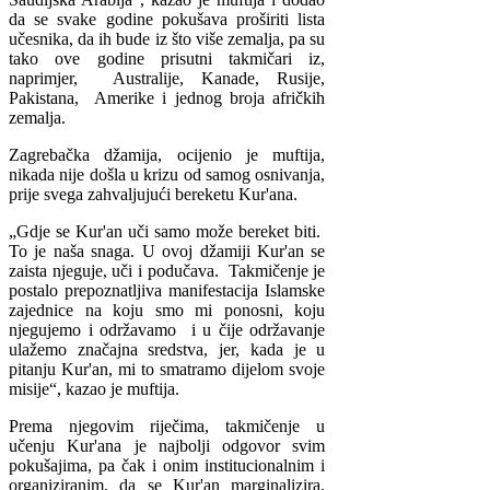
da se svake godine pokušava proširiti lista
učesnika, da ih bude iz što više zemalja, pa su
tako ove godine prisutni takmičari iz,
naprimjer, Australije, Kanade, Rusije,
Pakistana, Amerike i jednog broja afričkih
zemalja.
Zagrebačka džamija, ocijenio je muftija,
nikada nije došla u krizu od samog osnivanja,
prije svega zahvaljujući bereketu Kur'ana.
„Gdje se Kur'an uči samo može bereket biti.
To je naša snaga. U ovoj džamiji Kur'an se
zaista njeguje, uči i podučava. Takmičenje je
postalo prepoznatljiva manifestacija Islamske
zajednice na koju smo mi ponosni, koju
njegujemo i održavamo i u čije održavanje
ulažemo značajna sredstva, jer, kada je u
pitanju Kur'an, mi to smatramo dijelom svoje
misije“, kazao je muftija.
Prema njegovim riječima, takmičenje u
učenju Kur'ana je najbolji odgovor svim
pokušajima, pa čak i onim institucionalnim i
organiziranim, da se Kur'an marginalizira,