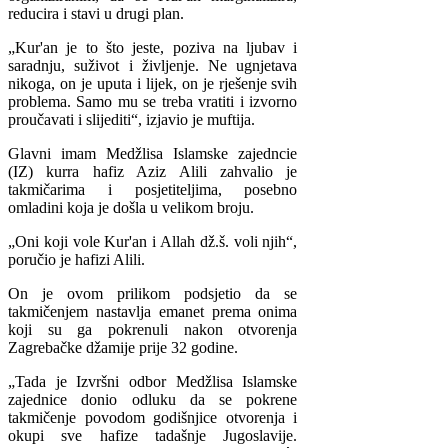
reducira i stavi u drugi plan.
„Kur'an je to što jeste, poziva na ljubav i
saradnju, suživot i življenje. Ne ugnjetava
nikoga, on je uputa i lijek, on je rješenje svih
problema. Samo mu se treba vratiti i izvorno
proučavati i slijediti“, izjavio je muftija.
Glavni imam Medžlisa Islamske zajedncie
(IZ) kurra hafiz Aziz Alili zahvalio je
takmičarima i posjetiteljima, posebno
omladini koja je došla u velikom broju.
„Oni koji vole Kur'an i Allah dž.š. voli njih“,
poručio je hafizi Alili.
On je ovom prilikom podsjetio da se
takmičenjem nastavlja emanet prema onima
koji su ga pokrenuli nakon otvorenja
Zagrebačke džamije prije 32 godine.
„Tada je Izvršni odbor Medžlisa Islamske
zajednice donio odluku da se pokrene
takmičenje povodom godišnjice otvorenja i
okupi sve hafize tadašnje Jugoslavije.