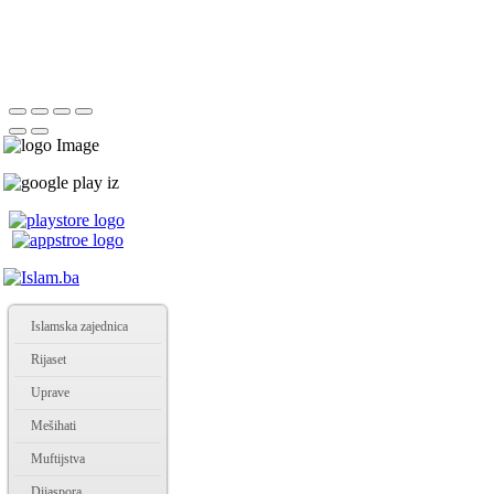
Islamska zajednica
Rijaset
Uprave
Mešihati
Muftijstva
Dijaspora