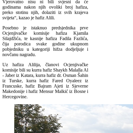
Vjerovatno nisu ni bili svjesni da će
godinama nakon njih ovoliki broj hafiza,
preko stotinu njih, dolaziti iz svih krajeva
svijeta“, kazao je hafiz Alili.
Posebno je istaknuo predsjednika prve
Ocjenjivačke komisije hafiza Kjamila
Silajdžića, te kasnije hafiza Fadila Fazlića,
čija porodica svake godine ukupnom
pobjedniku u kategoriji hifza dodjeljuje i
novčanu nagradu.
Uz hafiza Alilija, članovi Ocjenjivačke
komisije bili su kurra hafiz Shaykh Malalla Al
- Jaber iz Katara, kurra hafiz dr. Osman Šahin
iz Turske, kurra hafiz Fared Oyaleez iz
Francuske, hafiz Bajram Ajeti iz Sjeverne
Makedonije i hafiz Mensur Malkić iz Bosne i
Hercegovine.