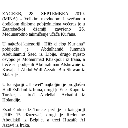
ZAGREB, 28. SEPTEMBRA 2019.
(MINA) - Velikim mevludom i svečanom
dodjelom diploma pobjednicima večeras je u
Zagrebačkoj džamiji završeno 26.
Međunarodno takmičenje učača Kur'ana.
U najtežoj kategoriji „Hifz cijelog Kur`ana“
pobijedio je Abdulhamid Jummah
Abdulhamid Saed iz Libije, drugo mjesto
osvojio je Mohammad Khakpour iz Irana, a
treće su podijelili Abdurahman Alshuwaie iz
Kuvajta i Abdul Wafi Azzaki Bin Sinwan iz
Malezije.
U kategoriji „Tilawet“ najboljim je proglašen
Hadi Esfidani iz Irana, drugi je Enes Kaput iz
Turske, a treći Abdellah Achatibi iz
Holandije.
Esad Gokce iz Turske prvi je u kategoriji
„Hifz 15 džuzeva“, drugi je Redouane
Aboulakil iz Belgije, a treći Huzaife Al
Azawi iz Iraka.