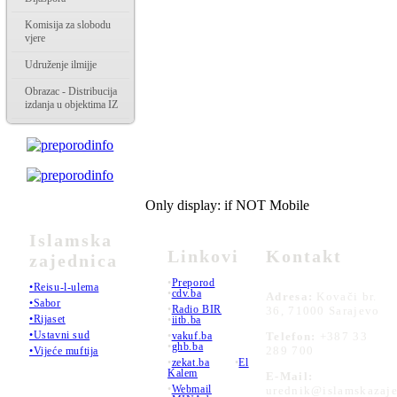
Komisija za slobodu
vjere
Udruženje ilmijje
Obrazac - Distribucija
izdanja u objektima IZ
Only display: if NOT Mobile
Islamska
Linkovi
Kontakt
zajednica
•
Preporod
•Reisu-l-ulema
•
cdv.ba
Adresa:
Kovači br.
•Sabor
•
Radio BIR
36, 71000 Sarajevo
•Rijaset
•
iitb.ba
•Ustavni sud
•
vakuf.ba
Telefon:
+387 33
•
ghb.ba
289 700
•Vijeće muftija
•
zekat.ba
•
El
Kalem
E-Mail:
•
Webmail
urednik@islamskazaje