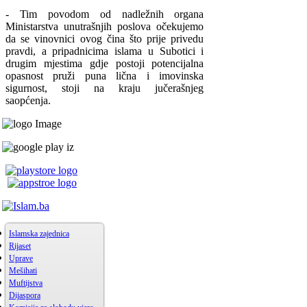
- Tim povodom od nadležnih organa
Ministarstva unutrašnjih poslova očekujemo
da se vinovnici ovog čina što prije privedu
pravdi, a pripadnicima islama u Subotici i
drugim mjestima gdje postoji potencijalna
opasnost pruži puna lična i imovinska
sigurnost, stoji na kraju jučerašnjeg
saopćenja.
Islamska zajednica
Rijaset
Uprave
Mešihati
Muftijstva
Dijaspora