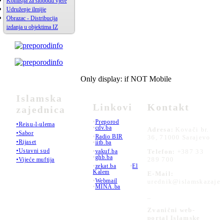
Komisija za slobodu vjere
Udruženje ilmijje
Obrazac - Distribucija
izdanja u objektima IZ
Only display: if NOT Mobile
Islamska
Linkovi
Kontakt
zajednica
•
Preporod
•Reisu-l-ulema
•
cdv.ba
Adresa:
Kovači br.
•Sabor
•
Radio BIR
36, 71000 Sarajevo
•Rijaset
•
iitb.ba
•Ustavni sud
•
vakuf.ba
Telefon:
+387 33
•
ghb.ba
289 700
•Vijeće muftija
•
zekat.ba
•
El
Kalem
E-Mail:
•
Webmail
urednik@islamskazaje
•
MINA.ba
_
Zvanični web-
portal Islamske