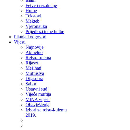
Islam
Fetve i rezolucije
Hutbe
Tekstovi
Mekteb
Vjeronauka
Prijedlozi teme hutbe
Pitanja i odgovori
Vijesti
Najnovije
Aktuelno
Reisu-l-ulema
Rijaset
Mešihati
Muftijstva
Dijaspora
Sabor
Ustavni sud
Vijeće muftija
MINA vijesti
Obavještenja
Izbori za reisu-l-ulemu
2019.