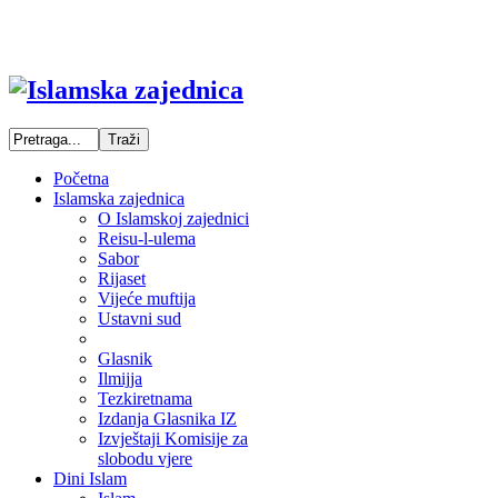
Početna
Islamska zajednica
O Islamskoj zajednici
Reisu-l-ulema
Sabor
Rijaset
Vijeće muftija
Ustavni sud
Glasnik
Ilmijja
Tezkiretnama
Izdanja Glasnika IZ
Izvještaji Komisije za
slobodu vjere
Dini Islam