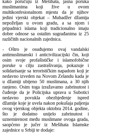
kako poručuju iz Mešihata, jasna poruka
muslimanima koji žive u ovom
multikonfesionalnom mjestu da je njihov
jedini vjerski objekat – Muhadžer džamija
nepoželjan u ovom gradu, a sa njom i
pripadnici islama koji tradicionalno imaju
dobre odnose sa ostalim sugrađanima iz 25
različitih nacionalnih zajednica.
- Oštro je osuđujemo ovaj vandalski
antimuslimanski i anticivilizacijski čin, koji
osim svoje profašističke i islamofobične
poruke u cilju zastrašivanja, pokazuje i
solidarisanje sa terorističkim napadom koji je
nedavno izveden na Novom Zelandu kada je
u džamiji ubijeno 50 muslimana, a 30 njih
ranjeno. Osim toga izražavamo zabrinutost i
čuđenje da je Policijska uprava u Subotici
nedavno povukla obezbjeđenje ispred
džamije koje je uvela nakon pokušaja paljenja
ovog vjerskog objekta oktobra 2014. godine,
što je dodatno unijelo zabrinutost i
uznemirenost među muslimane ovoga grada,
saopćeno je jučer iz Mešihata Islamske
zajednice u Srbiji te dodaje: