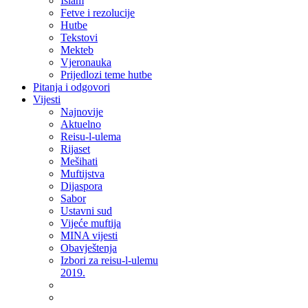
Islam
Fetve i rezolucije
Hutbe
Tekstovi
Mekteb
Vjeronauka
Prijedlozi teme hutbe
Pitanja i odgovori
Vijesti
Najnovije
Aktuelno
Reisu-l-ulema
Rijaset
Mešihati
Muftijstva
Dijaspora
Sabor
Ustavni sud
Vijeće muftija
MINA vijesti
Obavještenja
Izbori za reisu-l-ulemu
2019.