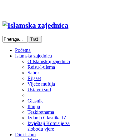
Početna
Islamska zajednica
O Islamskoj zajednici
Reisu-l-ulema
Sabor
Rijaset
Vijeće muftija
Ustavni sud
Glasnik
Ilmijja
Tezkiretnama
Izdanja Glasnika IZ
Izvještaji Komisije za
slobodu vjere
Dini Islam