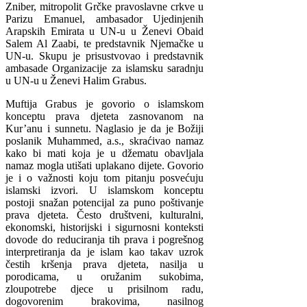
Zniber, mitropolit Grčke pravoslavne crkve u
Parizu Emanuel, ambasador Ujedinjenih
Arapskih Emirata u UN-u u Ženevi Obaid
Salem Al Zaabi, te predstavnik Njemačke u
UN-u. Skupu je prisustvovao i predstavnik
ambasade Organizacije za islamsku saradnju
u UN-u u Ženevi Halim Grabus.
Muftija Grabus je govorio o islamskom
konceptu prava djeteta zasnovanom na
Kur’anu i sunnetu. Naglasio je da je Božiji
poslanik Muhammed, a.s., skraćivao namaz
kako bi mati koja je u džematu obavljala
namaz mogla utišati uplakano dijete. Govorio
je i o važnosti koju tom pitanju posvećuju
islamski izvori. U islamskom konceptu
postoji snažan potencijal za puno poštivanje
prava djeteta. Često društveni, kulturalni,
ekonomski, historijski i sigurnosni konteksti
dovode do reduciranja tih prava i pogrešnog
interpretiranja da je islam kao takav uzrok
čestih kršenja prava djeteta, nasilja u
porodicama, u oružanim sukobima,
zloupotrebe djece u prisilnom radu,
dogovorenim brakovima, nasilnog