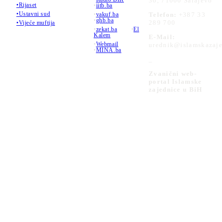
36, 71000 Sarajevo
•Rijaset
•
iitb.ba
•Ustavni sud
•
vakuf.ba
Telefon:
+387 33
•
ghb.ba
289 700
•Vijeće muftija
•
zekat.ba
•
El
Kalem
E-Mail:
•
Webmail
urednik@islamskazaje
•
MINA.ba
_
Zvanični web-
portal Islamske
zajednice u BiH