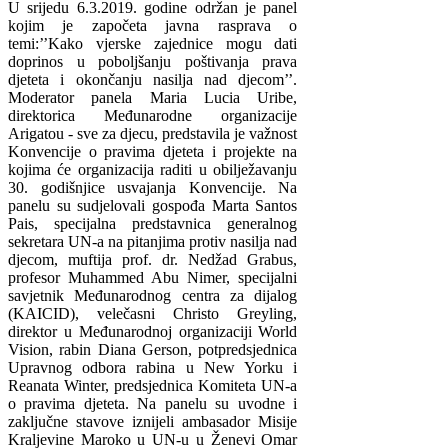
U srijedu 6.3.2019. godine održan je panel
kojim je započeta javna rasprava o
temi:’’Kako vjerske zajednice mogu dati
doprinos u poboljšanju poštivanja prava
djeteta i okončanju nasilja nad djecom’’.
Moderator panela Maria Lucia Uribe,
direktorica Međunarodne organizacije
Arigatou - sve za djecu, predstavila je važnost
Konvencije o pravima djeteta i projekte na
kojima će organizacija raditi u obilježavanju
30. godišnjice usvajanja Konvencije. Na
panelu su sudjelovali gospođa Marta Santos
Pais, specijalna predstavnica generalnog
sekretara UN-a na pitanjima protiv nasilja nad
djecom, muftija prof. dr. Nedžad Grabus,
profesor Muhammed Abu Nimer, specijalni
savjetnik Međunarodnog centra za dijalog
(KAICID), velečasni Christo Greyling,
direktor u Međunarodnoj organizaciji World
Vision, rabin Diana Gerson, potpredsjednica
Upravnog odbora rabina u New Yorku i
Reanata Winter, predsjednica Komiteta UN-a
o pravima djeteta. Na panelu su uvodne i
zaključne stavove iznijeli ambasador Misije
Kraljevine Maroko u UN-u u Ženevi Omar