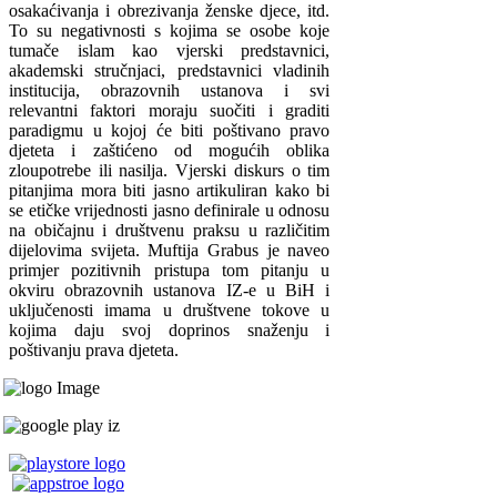
osakaćivanja i obrezivanja ženske djece, itd.
To su negativnosti s kojima se osobe koje
tumače islam kao vjerski predstavnici,
akademski stručnjaci, predstavnici vladinih
institucija, obrazovnih ustanova i svi
relevantni faktori moraju suočiti i graditi
paradigmu u kojoj će biti poštivano pravo
djeteta i zaštićeno od mogućih oblika
zloupotrebe ili nasilja. Vjerski diskurs o tim
pitanjima mora biti jasno artikuliran kako bi
se etičke vrijednosti jasno definirale u odnosu
na običajnu i društvenu praksu u različitim
dijelovima svijeta. Muftija Grabus je naveo
primjer pozitivnih pristupa tom pitanju u
okviru obrazovnih ustanova IZ-e u BiH i
uključenosti imama u društvene tokove u
kojima daju svoj doprinos snaženju i
poštivanju prava djeteta.