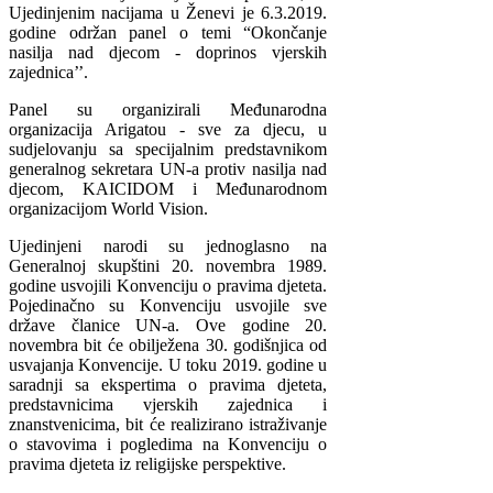
Ujedinjenim nacijama u Ženevi je 6.3.2019.
godine održan panel o temi “Okončanje
nasilja nad djecom - doprinos vjerskih
zajednica’’.
Panel su organizirali Međunarodna
organizacija Arigatou - sve za djecu, u
sudjelovanju sa specijalnim predstavnikom
generalnog sekretara UN-a protiv nasilja nad
djecom, KAICIDOM i Međunarodnom
organizacijom World Vision.
Ujedinjeni narodi su jednoglasno na
Generalnoj skupštini 20. novembra 1989.
godine usvojili Konvenciju o pravima djeteta.
Pojedinačno su Konvenciju usvojile sve
države članice UN-a. Ove godine 20.
novembra bit će obilježena 30. godišnjica od
usvajanja Konvencije. U toku 2019. godine u
saradnji sa ekspertima o pravima djeteta,
predstavnicima vjerskih zajednica i
znanstvenicima, bit će realizirano istraživanje
o stavovima i pogledima na Konvenciju o
pravima djeteta iz religijske perspektive.