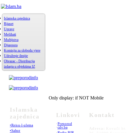
Islamska zajednica
Rijaset
Uprave
Mešihati
Muftijstva
Dijaspora
Komisija za slobodu vjere
Udruženje ilmijje
Obrazac - Distribucija
izdanja u objektima IZ
Only display: if NOT Mobile
Islamska
Linkovi
Kontakt
zajednica
•
Preporod
•Reisu-l-ulema
•
cdv.ba
Adresa:
Kovači br.
•Sabor
•
Radio BIR