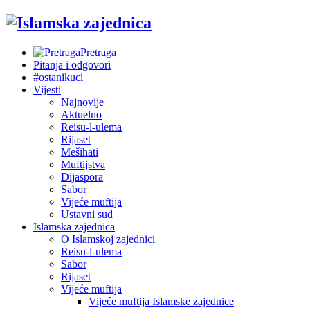
Pretraga
Pitanja i odgovori
#ostanikuci
Vijesti
Najnovije
Aktuelno
Reisu-l-ulema
Rijaset
Mešihati
Muftijstva
Dijaspora
Sabor
Vijeće muftija
Ustavni sud
Islamska zajednica
O Islamskoj zajednici
Reisu-l-ulema
Sabor
Rijaset
Vijeće muftija
Vijeće muftija Islamske zajednice