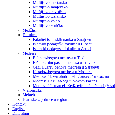
Muftijstvo mostarsko
Muftijstvo sarajevsko
Muftijstvo travničko
Muftijstvo tuzlansko
Muftijstvo vojno
Muftijstvo zeničko
Medžlisi
Fakulteti
Fakultet islamskih nauka u Sarajevu
Islamski pedagoški fakultet u Bihaću
Islamski pedagoški fakultet u Zenici
Medrese
Behram-begova medresa u Tuzli
Elči Ibrahim-pašina medresa u Travniku
Gazi Husrev-begova medresa u Sarajevu
Karađoz-begova medresa u Mostaru
Medresa "Džemaluddin ef. Čauševć" u Cazinu
Medresa Gazi Isa-beg u Novom Pazaru
Medresa "Osman ef. Redžović" u Gračanici (Viso
Vjeronauka
Mekteb
Islamske zajednice u regionu
Kontakt
English
Dini islam