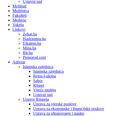
Ustavni sud
Mešihati
Muftijstva
Fakulteti
Medrese
Vaktija
Linkovi
Zekat.ba
Hadziumra.ba
Elkalem.ba
Mina.ba
Bir.ba
Preporod.com
Adresar
Islamska zajednica
Islamska zajednica
Reisu-l-ulema
Sabor
Rijaset
Vijeće muftija
Ustavni sud
Uprave Rijaseta
Uprava za vjerske poslove
Uprava za ekonomske i financijske poslove
Uprava za obrazovanje i nauku