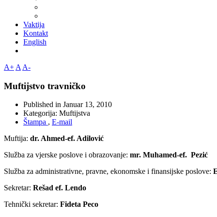
Vaktija
Kontakt
English
A+
A
A-
Muftijstvo travničko
Published in
Januar 13, 2010
Kategorija:
Muftijstva
Štampa
,
E-mail
Muftija:
dr. Ahmed-ef. Adilović
Služba za vjerske poslove i obrazovanje:
mr. Muhamed-ef. Pezić
Služba za administrativne, pravne, ekonomske i finansijske poslove:
E
Sekretar:
Rešad ef. Lendo
Tehnički sekretar:
Fideta Peco