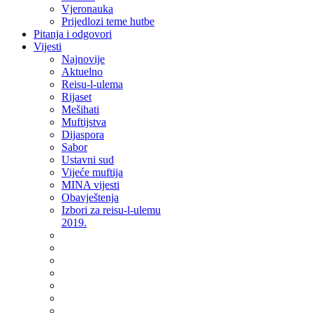
Vjeronauka
Prijedlozi teme hutbe
Pitanja i odgovori
Vijesti
Najnovije
Aktuelno
Reisu-l-ulema
Rijaset
Mešihati
Muftijstva
Dijaspora
Sabor
Ustavni sud
Vijeće muftija
MINA vijesti
Obavještenja
Izbori za reisu-l-ulemu
2019.