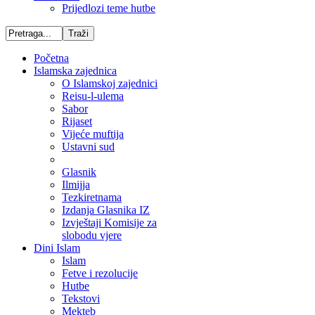
Prijedlozi teme hutbe
Početna
Islamska zajednica
O Islamskoj zajednici
Reisu-l-ulema
Sabor
Rijaset
Vijeće muftija
Ustavni sud
Glasnik
Ilmijja
Tezkiretnama
Izdanja Glasnika IZ
Izvještaji Komisije za
slobodu vjere
Dini Islam
Islam
Fetve i rezolucije
Hutbe
Tekstovi
Mekteb