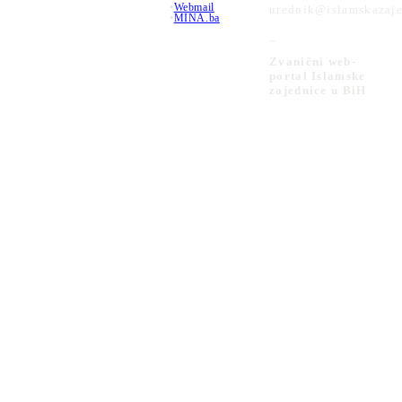
•
Webmail
urednik@islamskazaje
•
MINA.ba
_
Zvanični web-
portal Islamske
zajednice u BiH