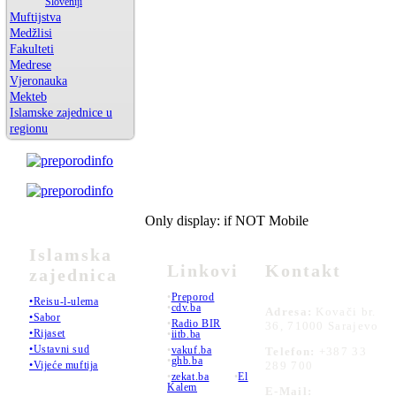
Sloveniji
Muftijstva
Medžlisi
Fakulteti
Medrese
Vjeronauka
Mekteb
Islamske zajednice u
regionu
Only display: if NOT Mobile
Islamska
Linkovi
Kontakt
zajednica
•
Preporod
•Reisu-l-ulema
•
cdv.ba
Adresa:
Kovači br.
•Sabor
•
Radio BIR
36, 71000 Sarajevo
•Rijaset
•
iitb.ba
•Ustavni sud
•
vakuf.ba
Telefon:
+387 33
•
ghb.ba
289 700
•Vijeće muftija
•
zekat.ba
•
El
Kalem
E-Mail: