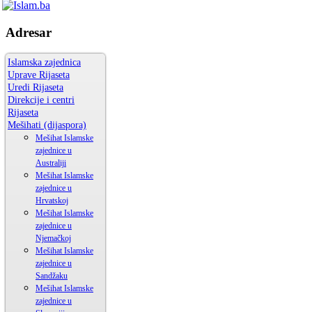
Adresar
Islamska zajednica
Uprave Rijaseta
Uredi Rijaseta
Direkcije i centri
Rijaseta
Mešihati (dijaspora)
Mešihat Islamske
zajednice u
Australiji
Mešihat Islamske
zajednice u
Hrvatskoj
Mešihat Islamske
zajednice u
Njemačkoj
Mešihat Islamske
zajednice u
Sandžaku
Mešihat Islamske
zajednice u