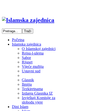
Početna
Islamska zajednica
O Islamskoj zajednici
Reisu-l-ulema
Sabor
Rijaset
Vijeće muftija
Ustavni sud
Glasnik
Ilmijja
Tezkiretnama
Izdanja Glasnika IZ
Izvještaji Komisije za
slobodu vjere
Dini Islam