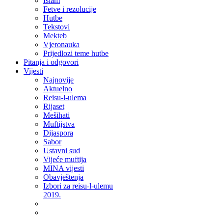
Islam
Fetve i rezolucije
Hutbe
Tekstovi
Mekteb
Vjeronauka
Prijedlozi teme hutbe
Pitanja i odgovori
Vijesti
Najnovije
Aktuelno
Reisu-l-ulema
Rijaset
Mešihati
Muftijstva
Dijaspora
Sabor
Ustavni sud
Vijeće muftija
MINA vijesti
Obavještenja
Izbori za reisu-l-ulemu
2019.