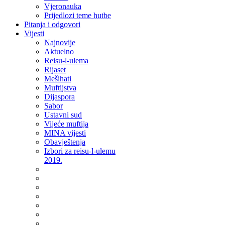
Vjeronauka
Prijedlozi teme hutbe
Pitanja i odgovori
Vijesti
Najnovije
Aktuelno
Reisu-l-ulema
Rijaset
Mešihati
Muftijstva
Dijaspora
Sabor
Ustavni sud
Vijeće muftija
MINA vijesti
Obavještenja
Izbori za reisu-l-ulemu
2019.