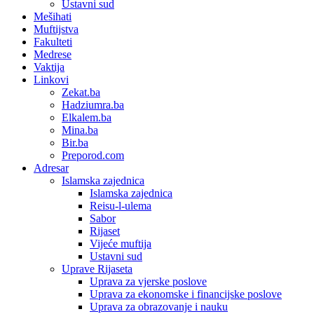
Ustavni sud
Mešihati
Muftijstva
Fakulteti
Medrese
Vaktija
Linkovi
Zekat.ba
Hadziumra.ba
Elkalem.ba
Mina.ba
Bir.ba
Preporod.com
Adresar
Islamska zajednica
Islamska zajednica
Reisu-l-ulema
Sabor
Rijaset
Vijeće muftija
Ustavni sud
Uprave Rijaseta
Uprava za vjerske poslove
Uprava za ekonomske i financijske poslove
Uprava za obrazovanje i nauku