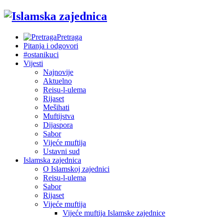
Pretraga
Pitanja i odgovori
#ostanikuci
Vijesti
Najnovije
Aktuelno
Reisu-l-ulema
Rijaset
Mešihati
Muftijstva
Dijaspora
Sabor
Vijeće muftija
Ustavni sud
Islamska zajednica
O Islamskoj zajednici
Reisu-l-ulema
Sabor
Rijaset
Vijeće muftija
Vijeće muftija Islamske zajednice