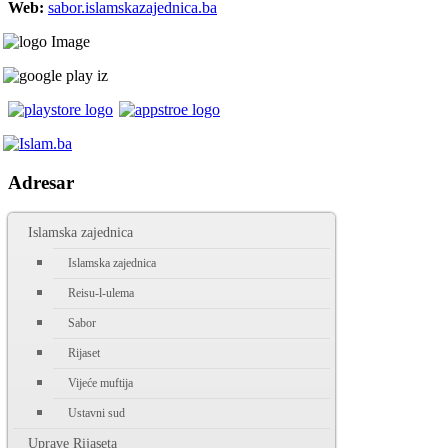
Web:
sabor.islamskazajednica.ba
Adresar
Islamska zajednica
Islamska zajednica
Reisu-l-ulema
Sabor
Rijaset
Vijeće muftija
Ustavni sud
Uprave Rijaseta