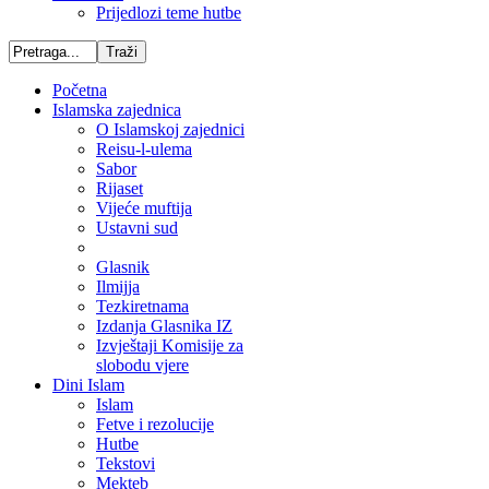
Prijedlozi teme hutbe
Početna
Islamska zajednica
O Islamskoj zajednici
Reisu-l-ulema
Sabor
Rijaset
Vijeće muftija
Ustavni sud
Glasnik
Ilmijja
Tezkiretnama
Izdanja Glasnika IZ
Izvještaji Komisije za
slobodu vjere
Dini Islam
Islam
Fetve i rezolucije
Hutbe
Tekstovi
Mekteb