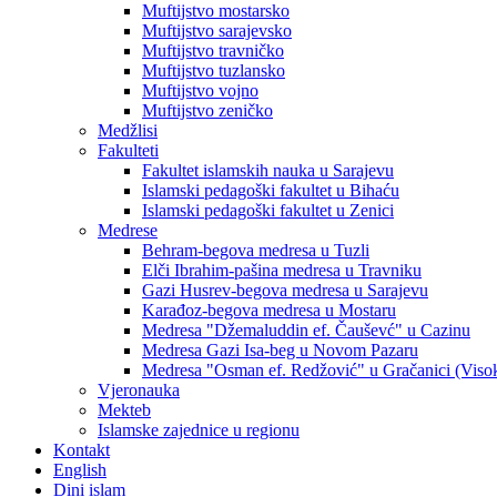
Muftijstvo mostarsko
Muftijstvo sarajevsko
Muftijstvo travničko
Muftijstvo tuzlansko
Muftijstvo vojno
Muftijstvo zeničko
Medžlisi
Fakulteti
Fakultet islamskih nauka u Sarajevu
Islamski pedagoški fakultet u Bihaću
Islamski pedagoški fakultet u Zenici
Medrese
Behram-begova medresa u Tuzli
Elči Ibrahim-pašina medresa u Travniku
Gazi Husrev-begova medresa u Sarajevu
Karađoz-begova medresa u Mostaru
Medresa "Džemaluddin ef. Čauševć" u Cazinu
Medresa Gazi Isa-beg u Novom Pazaru
Medresa "Osman ef. Redžović" u Gračanici (Viso
Vjeronauka
Mekteb
Islamske zajednice u regionu
Kontakt
English
Dini islam