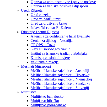
Uprava za administrativne i pravne poslove
Uprava za vanjske poslove i dijasporu
Uredi Rijaseta
Ured za zekat
Ured za hadž i umru
Ured za društvenu brigu
Izdavački centar El-Kalem
Direkcije i centri Rijaseta
Agencija za certificiranje halal kvalitete
Centar za dijalog – Vesatijja
CROPS – Tuzla
Gazi Husrev-begov vakuf
Institut za islamsku tradiciju Bošnjaka
Komisija za slobodu vjere
Vakufska direkcija
Mešihati (dijaspora)
Mešihat Islamske zajednice u Australiji
Mešihat Islamske zajednice u Hrvatskoj
Mešihat Islamske zajednice u Njemačkoj
Mešihat Islamske zajednice u Sandžaku
Mešihat Islamske zajednice u Sloveniji
Muftijstva
Muftijstvo banjalučko
Muftijstvo bihaćko
Muftijstvo goraždansko