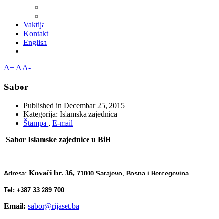
Vaktija
Kontakt
English
A+
A
A-
Sabor
Published in
Decembar 25, 2015
Kategorija:
Islamska zajednica
Štampa
,
E-mail
Sabor Islamske zajednice u BiH
Kovači br. 36,
Adresa:
71000 Sarajevo, Bosna i Hercegovina
Tel: +387 33 289 700
Email:
sabor@rijaset.ba