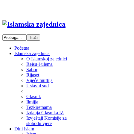
Početna
Islamska zajednica
O Islamskoj zajednici
Reisu-l-ulema
Sabor
Rijaset
Vijeće muftija
Ustavni sud
Glasnik
Ilmijja
Tezkiretnama
Izdanja Glasnika IZ
Izvještaji Komisije za
slobodu vjere
Dini Islam