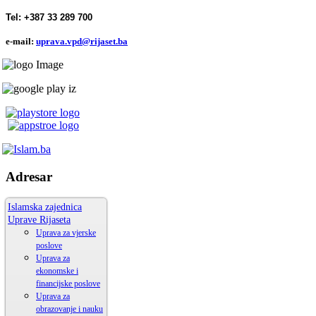
Tel: +387 33 289 700
e-mail:
uprava.vpd@rijaset.ba
Adresar
Islamska zajednica
Uprave Rijaseta
Uprava za vjerske
poslove
Uprava za
ekonomske i
financijske poslove
Uprava za
obrazovanje i nauku