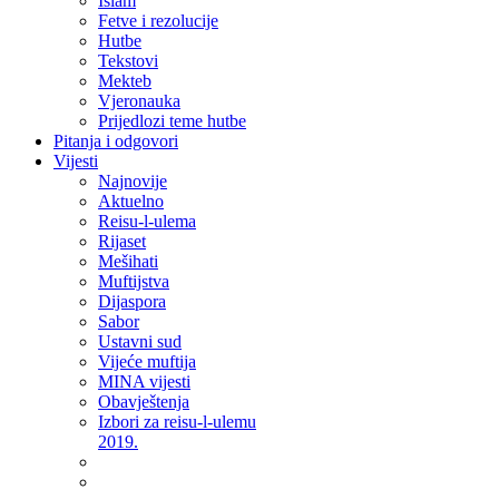
Islam
Fetve i rezolucije
Hutbe
Tekstovi
Mekteb
Vjeronauka
Prijedlozi teme hutbe
Pitanja i odgovori
Vijesti
Najnovije
Aktuelno
Reisu-l-ulema
Rijaset
Mešihati
Muftijstva
Dijaspora
Sabor
Ustavni sud
Vijeće muftija
MINA vijesti
Obavještenja
Izbori za reisu-l-ulemu
2019.