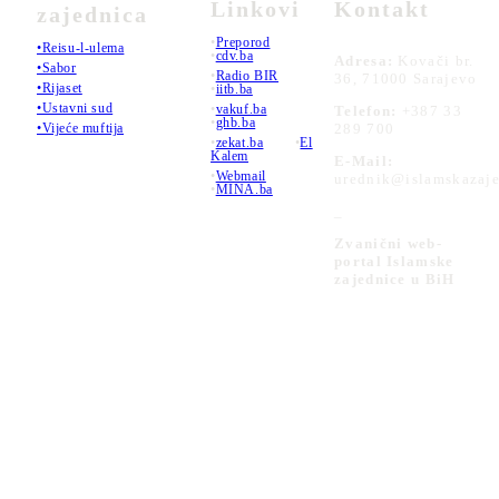
Linkovi
Kontakt
zajednica
•
Preporod
•Reisu-l-ulema
•
cdv.ba
Adresa:
Kovači br.
•Sabor
•
Radio BIR
36, 71000 Sarajevo
•Rijaset
•
iitb.ba
•Ustavni sud
•
vakuf.ba
Telefon:
+387 33
•
ghb.ba
289 700
•Vijeće muftija
•
zekat.ba
•
El
Kalem
E-Mail:
•
Webmail
urednik@islamskazaje
•
MINA.ba
_
Zvanični web-
portal Islamske
zajednice u BiH