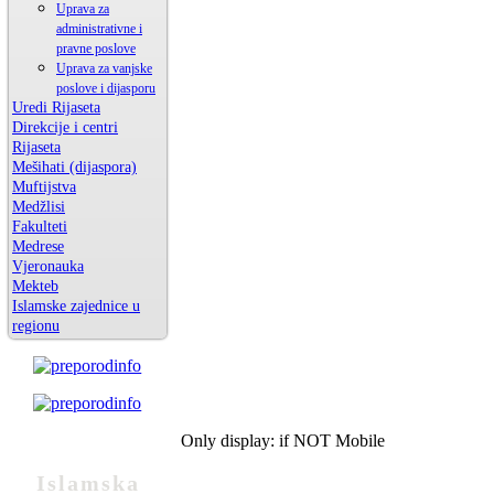
Uprava za
administrativne i
pravne poslove
Uprava za vanjske
poslove i dijasporu
Uredi Rijaseta
Direkcije i centri
Rijaseta
Mešihati (dijaspora)
Muftijstva
Medžlisi
Fakulteti
Medrese
Vjeronauka
Mekteb
Islamske zajednice u
regionu
Only display: if NOT Mobile
Islamska