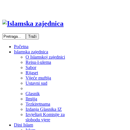
Početna
Islamska zajednica
O Islamskoj zajednici
Reisu-l-ulema
Sabor
Rijaset
Vijeće muftija
Ustavni sud
Glasnik
Ilmijja
Tezkiretnama
Izdanja Glasnika IZ
Izvještaji Komisije za
slobodu vjere
Dini Islam