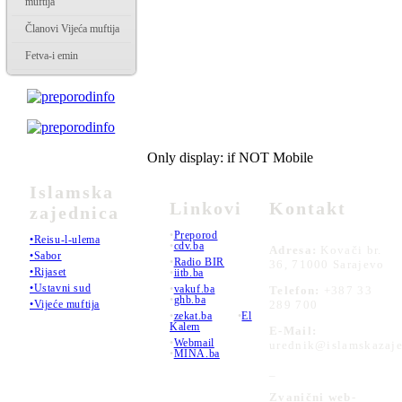
muftija
Članovi Vijeća muftija
Fetva-i emin
Only display: if NOT Mobile
Islamska
Linkovi
Kontakt
zajednica
•
Preporod
•Reisu-l-ulema
•
cdv.ba
Adresa:
Kovači br.
•Sabor
•
Radio BIR
36, 71000 Sarajevo
•Rijaset
•
iitb.ba
•Ustavni sud
•
vakuf.ba
Telefon:
+387 33
•
ghb.ba
289 700
•Vijeće muftija
•
zekat.ba
•
El
Kalem
E-Mail:
•
Webmail
urednik@islamskazaje
•
MINA.ba
_
Zvanični web-