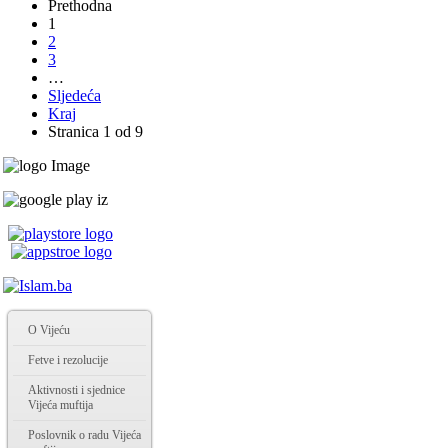
Prethodna
1
2
3
…
Sljedeća
Kraj
Stranica 1 od 9
O Vijeću
Fetve i rezolucije
Aktivnosti i sjednice
Vijeća muftija
Poslovnik o radu Vijeća