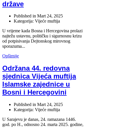
države
Published in
Mart 24, 2025
Kategorija: Vijeće muftija
U vrijeme kada Bosna i Hercegovina prolazi
najtežu ustavnu, političku i sigurnosnu krizu
od potpisivanja Dejtonskog mirovnog
sporazuma...
Opširnije
Održana 44. redovna
sjednica Vijeća muftija
Islamske zajednice u
Bosni i Hercegovini
Published in
Mart 24, 2025
Kategorija: Vijeće muftija
U Sarajevu je danas
,
24
.
ramazana
1446.
god. po H., odnosno
24
.
marta
202
5
. godine
,