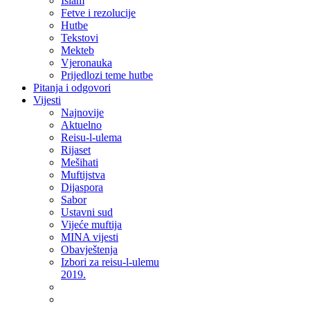
Islam
Fetve i rezolucije
Hutbe
Tekstovi
Mekteb
Vjeronauka
Prijedlozi teme hutbe
Pitanja i odgovori
Vijesti
Najnovije
Aktuelno
Reisu-l-ulema
Rijaset
Mešihati
Muftijstva
Dijaspora
Sabor
Ustavni sud
Vijeće muftija
MINA vijesti
Obavještenja
Izbori za reisu-l-ulemu
2019.