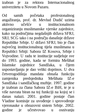
izabran je za rektora Internacionalnog
univerzitetu u Novom Pazaru.
Od samih početaka profesionalnog
angažiranja, prof. dr. Mevlud Dudić uzima
aktivno učešće u institucionalnom
organiziranju muslimanske vjerske zajednice,
kako na područjima negdašnjih država SFRJ,
SRJ, SCG tako i na području današnje države
Republike Srbije. U državi SFRJ, bio je član
najvećeg institucionalnog tijela muslimana u
Republici Srbiji: Sabora IZ Kosova, Srbije i
Vojvodine. U radu te institucije sudjeluje sve
do 1993. godine, kada se formira Mešihat
Islamske zajednice Sandžaka, u čijem
uspostavljanju je dao veliki doprinos. U dva
četverogodišnja mandata obnaša funkciju
zamjenika predsjednika Mešihata IZ-e
Sandžaka i sandžačkog muftije. 1997. godine
je izabran za člana Sabora IZ-e BiH, te je u
više navrata biran na toj funkciji na kojoj se i
danas nalazi. 2001. godine postaje član
Vladine komisije za uvođenje i sprovođenje
vjeronauke u obrazovni sistem Srbije. 2002.
godine je učestvovao u osnivanju