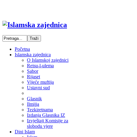
Početna
Islamska zajednica
O Islamskoj zajednici
Reisu-l-ulema
Sabor
Rijaset
Vijeće muftija
Ustavni sud
Glasnik
Ilmijja
Tezkiretnama
Izdanja Glasnika IZ
Izvještaji Komisije za
slobodu vjere
Dini Islam