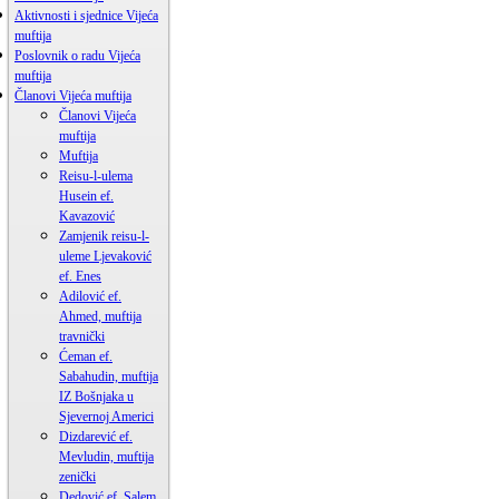
Aktivnosti i sjednice Vijeća
muftija
Poslovnik o radu Vijeća
muftija
Članovi Vijeća muftija
Članovi Vijeća
muftija
Muftija
Reisu-l-ulema
Husein ef.
Kavazović
Zamjenik reisu-l-
uleme Ljevaković
ef. Enes
Adilović ef.
Ahmed, muftija
travnički
Ćeman ef.
Sabahudin, muftija
IZ Bošnjaka u
Sjevernoj Americi
Dizdarević ef.
Mevludin, muftija
zenički
Dedović ef. Salem,