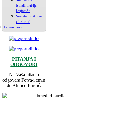
Smajlović ef.
Ismail, muftija
banjalučki
Sekretar dr. Ahmed
ef. Purdić
Fetva-i emin
PITANJA I
ODGOVORI
Na Vaša pitanja
odgovara Fetva-i emin
dr. Ahmed Purdić.