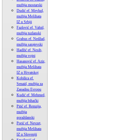
muftija mostarski
Dudić ef. Mevlud,
muftija Mešihata
IZ u Srbiji
Fazlović ef. Vahid,
muftija tuzlanski
Grabus ef. Nedžad,
muftija sarajevski
Hadžić ef. Nesib,
muftija vojni
Hasanović ef. Aziz,
muftija Mešihata
IZ u Hrvatskoj
Kobilica ef.
Senaid, muftija za
Zapadnu Evropu
Kudić ef. Mehmed,
muftija bihaćki
Pitić ef. Remzija,
muftija
goraždanski
Porić ef. Nevzet,
muftija Mešihata
IZ u Sloveniji