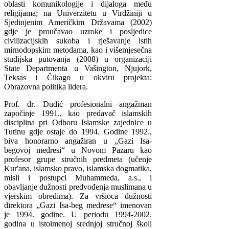
oblasti komunikologije i dijaloga među
religijama; na Univerzitetu u Virdžiniji u
Sjedinjenim Američkim Državama (2002)
gdje je proučavao uzroke i posljedice
civilizacijskih sukoba i rješavanje istih
mirnodopskim metodama, kao i višemjesečna
studijska putovanja (2008) u organizaciji
State Departmenta u Vašington, Njujork,
Teksas i Čikago u okviru projekta:
Obrazovna politika lidera.
Prof. dr. Dudić profesionalni angažman
započinje 1991., kao predavač islamskih
disciplina pri Odboru Islamske zajednice u
Tutinu gdje ostaje do 1994. Godine 1992.,
biva honorarno angažiran u „Gazi Isa-
begovoj medresi“ u Novom Pazaru kao
profesor grupe stručnih predmeta (učenje
Kur'ana, islamsko pravo, islamska dogmatika,
misli i postupci Muhammeda, a.s., i
obavljanje dužnosti predvođenja muslimana u
vjerskim obredima). Za vršioca dužnosti
direktora „Gazi Isa-beg medrese“ imenovan
je 1994. godine. U periodu 1994-2002.
godina u istoimenoj srednjoj stručnoj školi