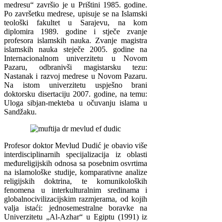
medresu“ završio je u Prištini 1985. godine.
Po završetku medrese, upisuje se na Islamski
teološki fakultet u Sarajevu, na kom
diplomira 1989. godine i stječe zvanje
profesora islamskih nauka. Zvanje magistra
islamskih nauka steječe 2005. godine na
Internacionalnom univerzitetu u Novom
Pazaru, odbranivši magistarsku tezu:
Nastanak i razvoj medrese u Novom Pazaru.
Na istom univerzitetu uspješno brani
doktorsku disertaciju 2007. godine, na temu:
Uloga sibjan-mekteba u očuvanju islama u
Sandžaku.
Profesor doktor Mevlud Dudić je obavio više
interdisciplinarnih specijalizacija iz oblasti
međureligijskih odnosa sa posebnim osvrtima
na islamološke studije, komparativne analize
religijskih doktrina, te komunikoloških
fenomena u interkulturalnim sredinama i
globalnocivilizacijskim razmjerama, od kojih
valja istaći: jednosemestralne boravke na
Univerzitetu „Al-Azhar“ u Egiptu (1991) iz