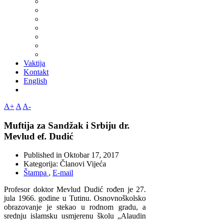
Vaktija
Kontakt
English
A+
A
A-
Muftija za Sandžak i Srbiju dr.
Mevlud ef. Dudić
Published in
Oktobar 17, 2017
Kategorija:
Članovi Vijeća
Štampa
,
E-mail
Profesor doktor Mevlud Dudić rođen je 27.
jula 1966. godine u Tutinu. Osnovnoškolsko
obrazovanje je stekao u rodnom gradu, a
srednju islamsku usmjerenu školu „Alaudin