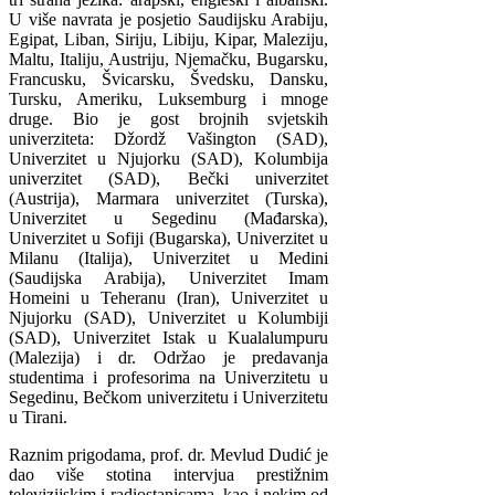
U više navrata je posjetio Saudijsku Arabiju,
Egipat, Liban, Siriju, Libiju, Kipar, Maleziju,
Maltu, Italiju, Austriju, Njemačku, Bugarsku,
Francusku, Švicarsku, Švedsku, Dansku,
Tursku, Ameriku, Luksemburg i mnoge
druge. Bio je gost brojnih svjetskih
univerziteta: Džordž Vašington (SAD),
Univerzitet u Njujorku (SAD), Kolumbija
univerzitet (SAD), Bečki univerzitet
(Austrija), Marmara univerzitet (Turska),
Univerzitet u Segedinu (Mađarska),
Univerzitet u Sofiji (Bugarska), Univerzitet u
Milanu (Italija), Univerzitet u Medini
(Saudijska Arabija), Univerzitet Imam
Homeini u Teheranu (Iran), Univerzitet u
Njujorku (SAD), Univerzitet u Kolumbiji
(SAD), Univerzitet Istak u Kualalumpuru
(Malezija) i dr. Održao je predavanja
studentima i profesorima na Univerzitetu u
Segedinu, Bečkom univerzitetu i Univerzitetu
u Tirani.
Raznim prigodama, prof. dr. Mevlud Dudić je
dao više stotina intervjua prestižnim
televizijskim i radiostanicama, kao i nekim od