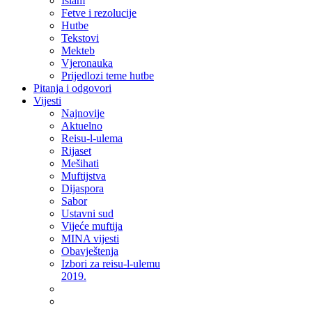
Islam
Fetve i rezolucije
Hutbe
Tekstovi
Mekteb
Vjeronauka
Prijedlozi teme hutbe
Pitanja i odgovori
Vijesti
Najnovije
Aktuelno
Reisu-l-ulema
Rijaset
Mešihati
Muftijstva
Dijaspora
Sabor
Ustavni sud
Vijeće muftija
MINA vijesti
Obavještenja
Izbori za reisu-l-ulemu
2019.