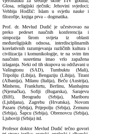
vjeronauku za srednje škole I-IV godina;
Glosa, religijski rječnik; Jehovini svjedoci;
Vehbija Hodžić: Islam u svjetlu nauke i
filozofije, knjiga prva – dogmatika.
Prof. dr. Mevlud Dudić je učestvovao na
preko pedeset naučnih konferencija i
simpozija širom svijeta iz oblasti
međureligijskih odnosa, interdisciplinarnih
korelativnih razumjevanja različitih kultura i
civilizacija i komunikologije, te na svim tim
naučnim susretima imao vrlo zapažena
izlaganja. Neki od tih skupova su održavani u
Vašingtonu (SAD), Tumbuktu (Mali),
Tripoliju (Libija), Bengaziju (Libija), Tirani
(Albanija), Milanu (Italija), Beču (Austrija),
Minhenu, Frankfurtu, Berlinu, Manhajmu
(Njemačka), Sofiji (Bugarska), Sarajevu
(BiH), Beogradu (Srbija), Mariboru
(Ljubljana), Zagrebu (Hrvatska), Novom
Pazaru (Srbija), Prijepolju (Srbija), Zemunu
(Srbija), Šapcu (Srbija), Obrenovcu (Srbija),
Ljuboviji (Srbija) itd.
Profesor doktor Mevlud Dudić tečno govori
tri strana jezika: arapski, engleski i albanski.