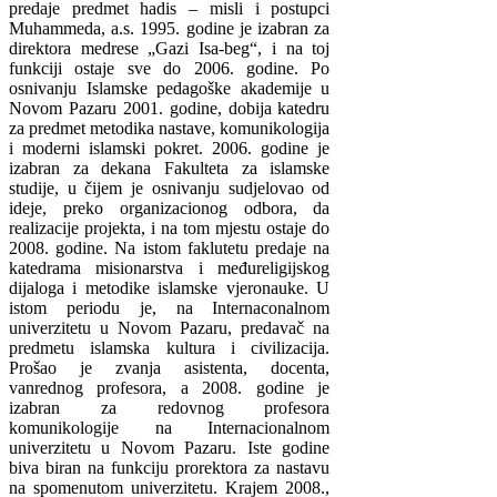
predaje predmet hadis – misli i postupci
Muhammeda, a.s. 1995. godine je izabran za
direktora medrese „Gazi Isa-beg“, i na toj
funkciji ostaje sve do 2006. godine. Po
osnivanju Islamske pedagoške akademije u
Novom Pazaru 2001. godine, dobija katedru
za predmet metodika nastave, komunikologija
i moderni islamski pokret. 2006. godine je
izabran za dekana Fakulteta za islamske
studije, u čijem je osnivanju sudjelovao od
ideje, preko organizacionog odbora, da
realizacije projekta, i na tom mjestu ostaje do
2008. godine. Na istom faklutetu predaje na
katedrama misionarstva i međureligijskog
dijaloga i metodike islamske vjeronauke. U
istom periodu je, na Internaconalnom
univerzitetu u Novom Pazaru, predavač na
predmetu islamska kultura i civilizacija.
Prošao je zvanja asistenta, docenta,
vanrednog profesora, a 2008. godine je
izabran za redovnog profesora
komunikologije na Internacionalnom
univerzitetu u Novom Pazaru. Iste godine
biva biran na funkciju prorektora za nastavu
na spomenutom univerzitetu. Krajem 2008.,