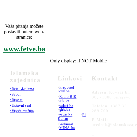
Vaša pitanja možete
postaviti putem web-
stranice:
www.fetve.ba
Only display: if NOT Mobile
Islamska
Linkovi
Kontakt
zajednica
•
Preporod
•Reisu-l-ulema
•
cdv.ba
Adresa:
Kovači br.
•Sabor
•
Radio BIR
36, 71000 Sarajevo
•Rijaset
•
iitb.ba
•Ustavni sud
•
vakuf.ba
Telefon:
+387 33
•
ghb.ba
289 700
•Vijeće muftija
•
zekat.ba
•
El
Kalem
E-Mail:
•
Webmail
urednik@islamskazaje
•
MINA.ba
_