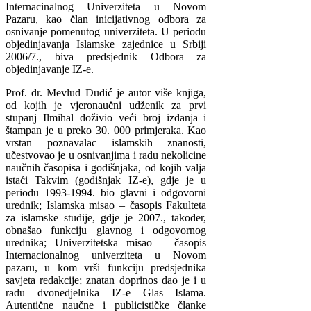
Internacinalnog Univerziteta u Novom
Pazaru, kao član inicijativnog odbora za
osnivanje pomenutog univerziteta. U periodu
objedinjavanja Islamske zajednice u Srbiji
2006/7., biva predsjednik Odbora za
objedinjavanje IZ-e.
Prof. dr. Mevlud Dudić je autor više knjiga,
od kojih je vjeronaučni udženik za prvi
stupanj Ilmihal doživio veći broj izdanja i
štampan je u preko 30. 000 primjeraka. Kao
vrstan poznavalac islamskih znanosti,
učestvovao je u osnivanjima i radu nekolicine
naučnih časopisa i godišnjaka, od kojih valja
istaći Takvim (godišnjak IZ-e), gdje je u
periodu 1993-1994. bio glavni i odgovorni
urednik; Islamska misao – časopis Fakulteta
za islamske studije, gdje je 2007., također,
obnašao funkciju glavnog i odgovornog
urednika; Univerzitetska misao – časopis
Internacionalnog univerziteta u Novom
pazaru, u kom vrši funkciju predsjednika
savjeta redakcije; znatan doprinos dao je i u
radu dvonedjelnika IZ-e Glas Islama.
Autentične naučne i publicističke članke