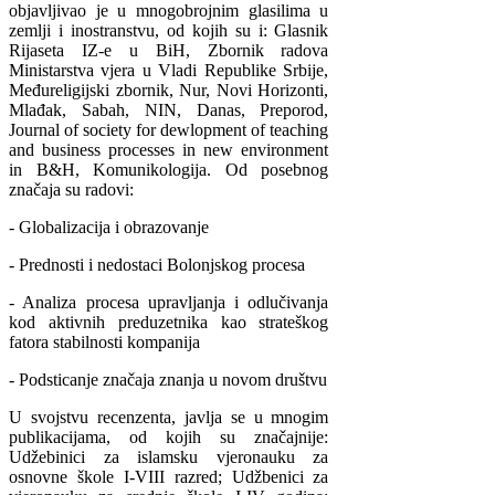
objavljivao je u mnogobrojnim glasilima u
zemlji i inostranstvu, od kojih su i: Glasnik
Rijaseta IZ-e u BiH, Zbornik radova
Ministarstva vjera u Vladi Republike Srbije,
Međureligijski zbornik, Nur, Novi Horizonti,
Mlađak, Sabah, NIN, Danas, Preporod,
Journal of society for dewlopment of teaching
and business processes in new environment
in B&H, Komunikologija. Od posebnog
značaja su radovi:
- Globalizacija i obrazovanje
- Prednosti i nedostaci Bolonjskog procesa
- Analiza procesa upravljanja i odlučivanja
kod aktivnih preduzetnika kao strateškog
fatora stabilnosti kompanija
- Podsticanje značaja znanja u novom društvu
U svojstvu recenzenta, javlja se u mnogim
publikacijama, od kojih su značajnije:
Udžebinici za islamsku vjeronauku za
osnovne škole I-VIII razred; Udžbenici za