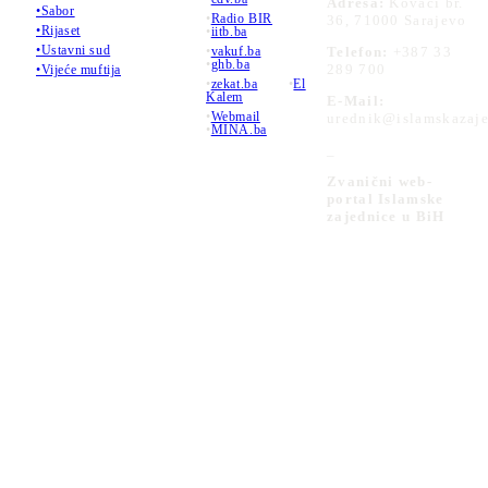
Adresa:
Kovači br.
•Sabor
•
Radio BIR
36, 71000 Sarajevo
•Rijaset
•
iitb.ba
•Ustavni sud
•
vakuf.ba
Telefon:
+387 33
•
ghb.ba
289 700
•Vijeće muftija
•
zekat.ba
•
El
Kalem
E-Mail:
•
Webmail
urednik@islamskazaje
•
MINA.ba
_
Zvanični web-
portal Islamske
zajednice u BiH