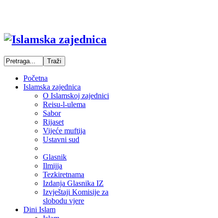
Početna
Islamska zajednica
O Islamskoj zajednici
Reisu-l-ulema
Sabor
Rijaset
Vijeće muftija
Ustavni sud
Glasnik
Ilmijja
Tezkiretnama
Izdanja Glasnika IZ
Izvještaji Komisije za
slobodu vjere
Dini Islam