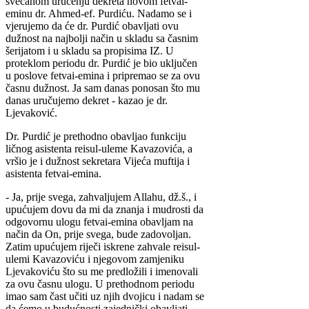
svečanom uručenju dekreta novom fetvai-
eminu dr. Ahmed-ef. Purdiću. Nadamo se i
vjerujemo da će dr. Purdić obavljati ovu
dužnost na najbolji način u skladu sa časnim
šerijatom i u skladu sa propisima IZ. U
proteklom periodu dr. Purdić je bio uključen
u poslove fetvai-emina i pripremao se za ovu
časnu dužnost. Ja sam danas ponosan što mu
danas uručujemo dekret - kazao je dr.
Ljevaković.
Dr. Purdić je prethodno obavljao funkciju
ličnog asistenta reisul-uleme Kavazovića, a
vršio je i dužnost sekretara Vijeća muftija i
asistenta fetvai-emina.
- Ja, prije svega, zahvaljujem Allahu, dž.š., i
upućujem dovu da mi da znanja i mudrosti da
odgovornu ulogu fetvai-emina obavljam na
način da On, prije svega, bude zadovoljan.
Zatim upućujem riječi iskrene zahvale reisul-
ulemi Kavazoviću i njegovom zamjeniku
Ljevakoviću što su me predložili i imenovali
za ovu časnu ulogu. U prethodnom periodu
imao sam čast učiti uz njih dvojicu i nadam se
da ćemo u budućnosti zajednički obavljati