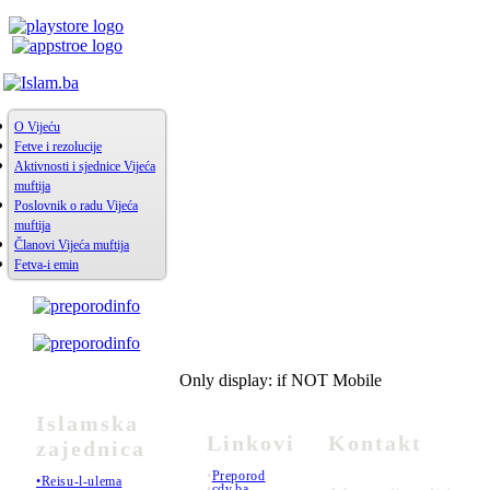
O Vijeću
Fetve i rezolucije
Aktivnosti i sjednice Vijeća
muftija
Poslovnik o radu Vijeća
muftija
Članovi Vijeća muftija
Fetva-i emin
Only display: if NOT Mobile
Islamska
Linkovi
Kontakt
zajednica
•
Preporod
•Reisu-l-ulema
•
cdv.ba