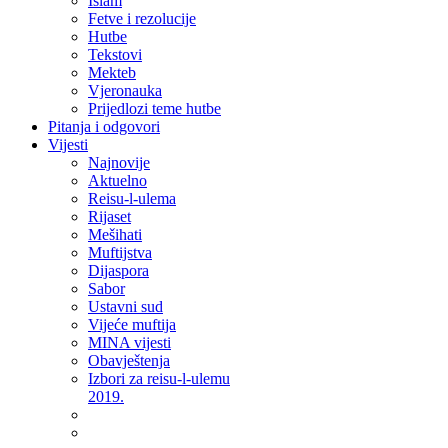
Islam
Fetve i rezolucije
Hutbe
Tekstovi
Mekteb
Vjeronauka
Prijedlozi teme hutbe
Pitanja i odgovori
Vijesti
Najnovije
Aktuelno
Reisu-l-ulema
Rijaset
Mešihati
Muftijstva
Dijaspora
Sabor
Ustavni sud
Vijeće muftija
MINA vijesti
Obavještenja
Izbori za reisu-l-ulemu
2019.