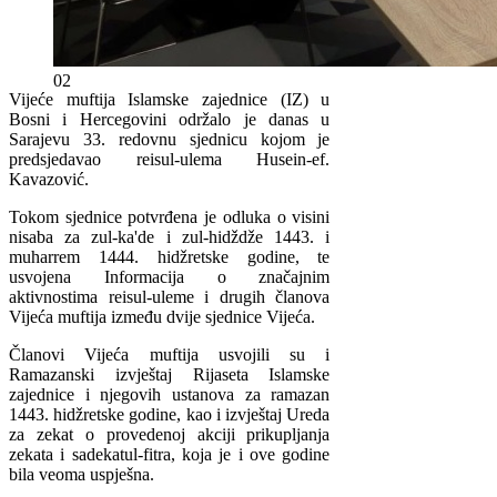
02
Vijeće muftija Islamske zajednice (IZ) u
Bosni i Hercegovini održalo je danas u
Sarajevu 33. redovnu sjednicu kojom je
predsjedavao reisul-ulema Husein-ef.
Kavazović.
Tokom sjednice potvrđena je odluka o visini
nisaba za zul-ka'de i zul-hidždže 1443. i
muharrem 1444. hidžretske godine, te
usvojena Informacija o značajnim
aktivnostima reisul-uleme i drugih članova
Vijeća muftija između dvije sjednice Vijeća.
Članovi Vijeća muftija usvojili su i
Ramazanski izvještaj Rijaseta Islamske
zajednice i njegovih ustanova za ramazan
1443. hidžretske godine, kao i izvještaj Ureda
za zekat o provedenoj akciji prikupljanja
zekata i sadekatul-fitra, koja je i ove godine
bila veoma uspješna.