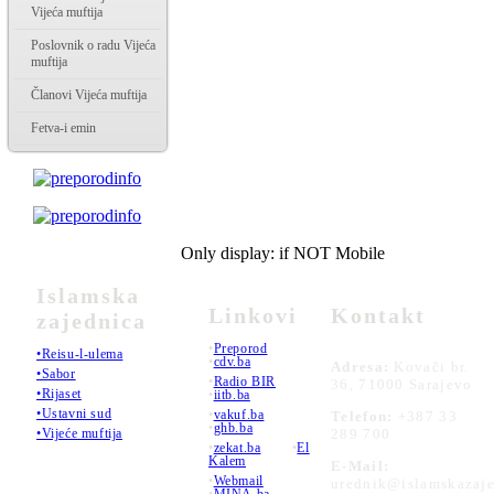
Vijeća muftija
Poslovnik o radu Vijeća
muftija
Članovi Vijeća muftija
Fetva-i emin
Only display: if NOT Mobile
Islamska
Linkovi
Kontakt
zajednica
•
Preporod
•Reisu-l-ulema
•
cdv.ba
Adresa:
Kovači br.
•Sabor
•
Radio BIR
36, 71000 Sarajevo
•Rijaset
•
iitb.ba
•Ustavni sud
•
vakuf.ba
Telefon:
+387 33
•
ghb.ba
289 700
•Vijeće muftija
•
zekat.ba
•
El
Kalem
E-Mail:
•
Webmail
urednik@islamskazaje