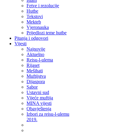
Islam
Fetve i rezolucije
Hutbe
Tekstovi
Mekteb
Vjeronauka
Prijedlozi teme hutbe
Pitanja i odgovori
Vijesti
Najnovije
Aktuelno
Reisu-l-ulema
Rijaset
Mešihati
Muftijstva
Dijaspora
Sabor
Ustavni sud
Vijeće muftija
MINA vijesti
Obavještenja
Izbori za reisu-l-ulemu
2019.