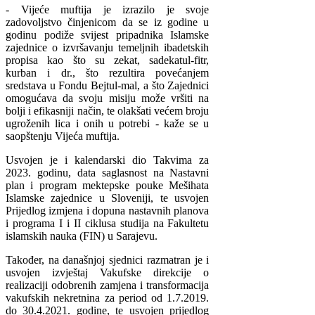
- Vijeće muftija je izrazilo je svoje
zadovoljstvo činjenicom da se iz godine u
godinu podiže svijest pripadnika Islamske
zajednice o izvršavanju temeljnih ibadetskih
propisa kao što su zekat, sadekatul-fitr,
kurban i dr., što rezultira povećanjem
sredstava u Fondu Bejtul-mal, a što Zajednici
omogućava da svoju misiju može vršiti na
bolji i efikasniji način, te olakšati većem broju
ugroženih lica i onih u potrebi - kaže se u
saopštenju Vijeća muftija.
Usvojen je i kalendarski dio Takvima za
2023. godinu, data saglasnost na Nastavni
plan i program mektepske pouke Mešihata
Islamske zajednice u Sloveniji, te usvojen
Prijedlog izmjena i dopuna nastavnih planova
i programa I i II ciklusa studija na Fakultetu
islamskih nauka (FIN) u Sarajevu.
Također, na današnjoj sjednici razmatran je i
usvojen izvještaj Vakufske direkcije o
realizaciji odobrenih zamjena i transformacija
vakufskih nekretnina za period od 1.7.2019.
do 30.4.2021. godine, te usvojen prijedlog