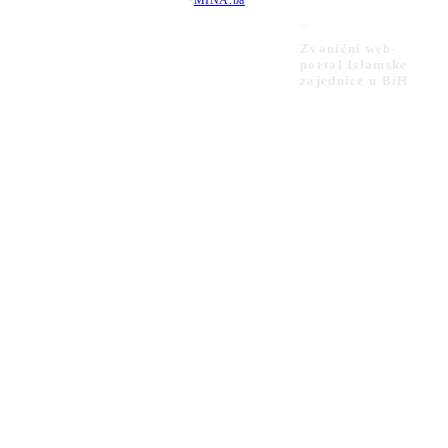
•
MINA.ba
_
Zvanični web-
portal Islamske
zajednice u BiH