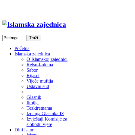
Početna
Islamska zajednica
O Islamskoj zajednici
Reisu-l-ulema
Sabor
Rijaset
Vijeće muftija
Ustavni sud
Glasnik
Ilmijja
Tezkiretnama
Izdanja Glasnika IZ
Izvještaji Komisije za
slobodu vjere
Dini Islam