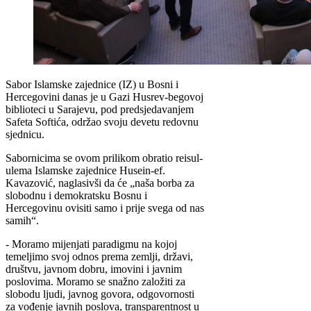
Sabor Islamske zajednice (IZ) u Bosni i
Hercegovini danas je u Gazi Husrev-begovoj
biblioteci u Sarajevu, pod predsjedavanjem
Safeta Softića, održao svoju devetu redovnu
sjednicu.
Sabornicima se ovom prilikom obratio reisul-
ulema Islamske zajednice Husein-ef.
Kavazović, naglasivši da će „naša borba za
slobodnu i demokratsku Bosnu i
Hercegovinu ovisiti samo i prije svega od nas
samih“.
- Moramo mijenjati paradigmu na kojoj
temeljimo svoj odnos prema zemlji, državi,
društvu, javnom dobru, imovini i javnim
poslovima. Moramo se snažno založiti za
slobodu ljudi, javnog govora, odgovornosti
za vođenje javnih poslova, transparentnost u