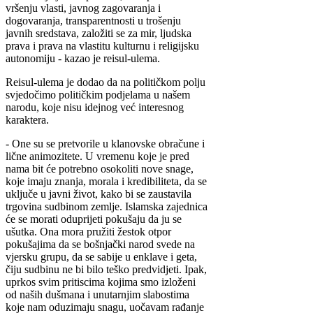
vršenju vlasti, javnog zagovaranja i
dogovaranja, transparentnosti u trošenju
javnih sredstava, založiti se za mir, ljudska
prava i prava na vlastitu kulturnu i religijsku
autonomiju - kazao je reisul-ulema.
Reisul-ulema je dodao da na političkom polju
svjedočimo političkim podjelama u našem
narodu, koje nisu idejnog već interesnog
karaktera.
- One su se pretvorile u klanovske obračune i
lične animozitete. U vremenu koje je pred
nama bit će potrebno osokoliti nove snage,
koje imaju znanja, morala i kredibiliteta, da se
uključe u javni život, kako bi se zaustavila
trgovina sudbinom zemlje. Islamska zajednica
će se morati oduprijeti pokušaju da ju se
ušutka. Ona mora pružiti žestok otpor
pokušajima da se bošnjački narod svede na
vjersku grupu, da se sabije u enklave i geta,
čiju sudbinu ne bi bilo teško predvidjeti. Ipak,
uprkos svim pritiscima kojima smo izloženi
od naših dušmana i unutarnjim slabostima
koje nam oduzimaju snagu, uočavam rađanje