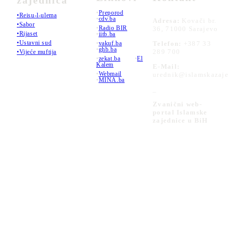
•
Preporod
•Reisu-l-ulema
•
cdv.ba
Adresa:
Kovači br.
•Sabor
•
Radio BIR
36, 71000 Sarajevo
•Rijaset
•
iitb.ba
•Ustavni sud
•
vakuf.ba
Telefon:
+387 33
•
ghb.ba
289 700
•Vijeće muftija
•
zekat.ba
•
El
Kalem
E-Mail:
•
Webmail
urednik@islamskazaje
•
MINA.ba
_
Zvanični web-
portal Islamske
zajednice u BiH