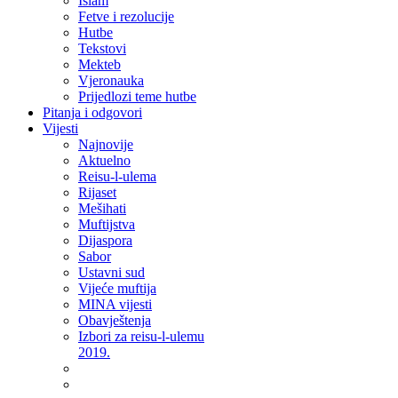
Islam
Fetve i rezolucije
Hutbe
Tekstovi
Mekteb
Vjeronauka
Prijedlozi teme hutbe
Pitanja i odgovori
Vijesti
Najnovije
Aktuelno
Reisu-l-ulema
Rijaset
Mešihati
Muftijstva
Dijaspora
Sabor
Ustavni sud
Vijeće muftija
MINA vijesti
Obavještenja
Izbori za reisu-l-ulemu
2019.