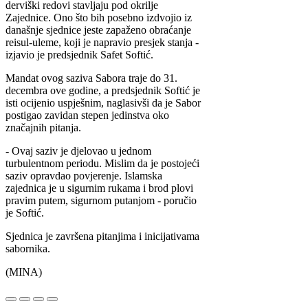
derviški redovi stavljaju pod okrilje
Zajednice. Ono što bih posebno izdvojio iz
današnje sjednice jeste zapaženo obraćanje
reisul-uleme, koji je napravio presjek stanja -
izjavio je predsjednik Safet Softić.
Mandat ovog saziva Sabora traje do 31.
decembra ove godine, a predsjednik Softić je
isti ocijenio uspješnim, naglasivši da je Sabor
postigao zavidan stepen jedinstva oko
značajnih pitanja.
- Ovaj saziv je djelovao u jednom
turbulentnom periodu. Mislim da je postojeći
saziv opravdao povjerenje. Islamska
zajednica je u sigurnim rukama i brod plovi
pravim putem, sigurnom putanjom - poručio
je Softić.
Sjednica je završena pitanjima i inicijativama
sabornika.
(MINA)