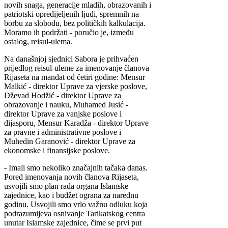
novih snaga, generacije mladih, obrazovanih i
patriotski opredijeljenih ljudi, spremnih na
borbu za slobodu, bez političkih kalkulacija.
Moramo ih podržati - poručio je, između
ostalog, reisul-ulema.
Na današnjoj sjednici Sabora je prihvaćen
prijedlog reisul-uleme za imenovanje članova
Rijaseta na mandat od četiri godine: Mensur
Malkić - direktor Uprave za vjerske poslove,
Dževad Hodžić - direktor Uprave za
obrazovanje i nauku, Muhamed Jusić -
direktor Uprave za vanjske poslove i
dijasporu, Mensur Karadža - direktor Uprave
za pravne i administrativne poslove i
Muhedin Garanović - direktor Uprave za
ekonomske i finansijske poslove.
- Imali smo nekoliko značajnih tačaka danas.
Pored imenovanja novih članova Rijaseta,
usvojili smo plan rada organa Islamske
zajednice, kao i budžet ograna za narednu
godinu. Usvojili smo vrlo važnu odluku koja
podrazumijeva osnivanje Tarikatskog centra
unutar Islamske zajednice, čime se prvi put