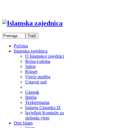
Početna
Islamska zajednica
O Islamskoj zajednici
Reisu-l-ulema
Sabor
Rijaset
Vijeće muftija
Ustavni sud
Glasnik
Ilmijja
Tezkiretnama
Izdanja Glasnika IZ
Izvještaji Komisije za
slobodu vjere
Dini Islam