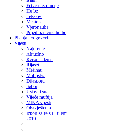
Islam
Fetve i rezolucije
Hutbe
Tekstovi
Mekteb
Vjeronauka
Prijedlozi teme hutbe
Pitanja i odgovori
Vijesti
Najnovije
Aktuelno
Reisu-l-ulema
Rijaset
Mešihati
Muftijstva
Dijaspora
Sabor
Ustavni sud
Vijeće muftija
MINA vijesti
Obavještenja
Izbori za reisu-l-ulemu
2019.