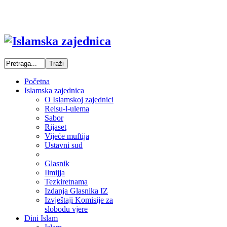
Početna
Islamska zajednica
O Islamskoj zajednici
Reisu-l-ulema
Sabor
Rijaset
Vijeće muftija
Ustavni sud
Glasnik
Ilmijja
Tezkiretnama
Izdanja Glasnika IZ
Izvještaji Komisije za
slobodu vjere
Dini Islam