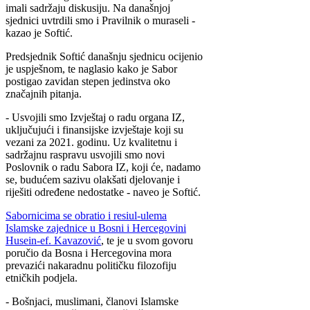
imali sadržaju diskusiju. Na današnjoj
sjednici uvtrdili smo i Pravilnik o muraseli -
kazao je Softić.
Predsjednik Softić današnju sjednicu ocijenio
je uspješnom, te naglasio kako je Sabor
postigao zavidan stepen jedinstva oko
značajnih pitanja.
- Usvojili smo Izvještaj o radu organa IZ,
uključujući i finansijske izvještaje koji su
vezani za 2021. godinu. Uz kvalitetnu i
sadržajnu raspravu usvojili smo novi
Poslovnik o radu Sabora IZ, koji će, nadamo
se, budućem sazivu olakšati djelovanje i
riješiti određene nedostatke - naveo je Softić.
Sabornicima se obratio i resiul-ulema
Islamske zajednice u Bosni i Hercegovini
Husein-ef. Kavazović
, te je u svom govoru
poručio da Bosna i Hercegovina mora
prevazići nakaradnu političku filozofiju
etničkih podjela.
- Bošnjaci, muslimani, članovi Islamske