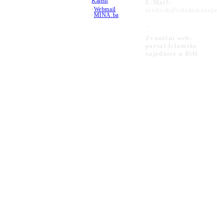
Kalem
E-Mail:
•
Webmail
urednik@islamskazaje
•
MINA.ba
_
Zvanični web-
portal Islamske
zajednice u BiH