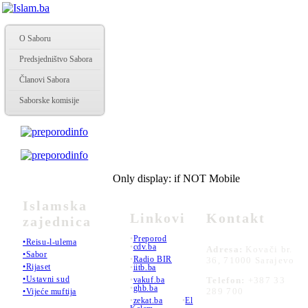
O Saboru
Predsjedništvo Sabora
Članovi Sabora
Saborske komisije
Only display: if NOT Mobile
Islamska
Linkovi
Kontakt
zajednica
•
Preporod
•Reisu-l-ulema
•
cdv.ba
Adresa:
Kovači br.
•Sabor
•
Radio BIR
36, 71000 Sarajevo
•Rijaset
•
iitb.ba
•Ustavni sud
•
vakuf.ba
Telefon:
+387 33
•
ghb.ba
289 700
•Vijeće muftija
•
zekat.ba
•
El