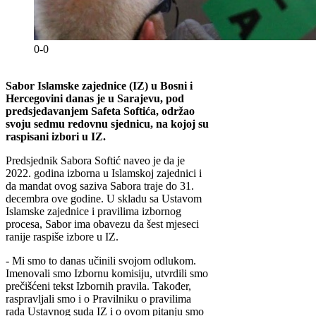
0-0
Sabor Islamske zajednice (IZ) u Bosni i
Hercegovini danas je u Sarajevu, pod
predsjedavanjem Safeta Softića, održao
svoju sedmu redovnu sjednicu, na kojoj su
raspisani izbori u IZ.
Predsjednik Sabora Softić naveo je da je
2022. godina izborna u Islamskoj zajednici i
da mandat ovog saziva Sabora traje do 31.
decembra ove godine. U skladu sa Ustavom
Islamske zajednice i pravilima izbornog
procesa, Sabor ima obavezu da šest mjeseci
ranije raspiše izbore u IZ.
- Mi smo to danas učinili svojom odlukom.
Imenovali smo Izbornu komisiju, utvrdili smo
prečišćeni tekst Izbornih pravila. Također,
raspravljali smo i o Pravilniku o pravilima
rada Ustavnog suda IZ i o ovom pitanju smo