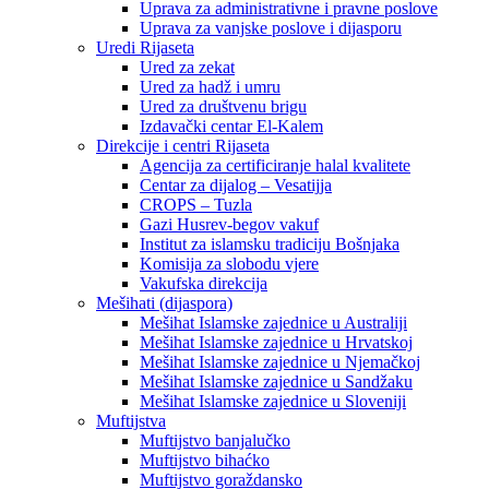
Uprava za administrativne i pravne poslove
Uprava za vanjske poslove i dijasporu
Uredi Rijaseta
Ured za zekat
Ured za hadž i umru
Ured za društvenu brigu
Izdavački centar El-Kalem
Direkcije i centri Rijaseta
Agencija za certificiranje halal kvalitete
Centar za dijalog – Vesatijja
CROPS – Tuzla
Gazi Husrev-begov vakuf
Institut za islamsku tradiciju Bošnjaka
Komisija za slobodu vjere
Vakufska direkcija
Mešihati (dijaspora)
Mešihat Islamske zajednice u Australiji
Mešihat Islamske zajednice u Hrvatskoj
Mešihat Islamske zajednice u Njemačkoj
Mešihat Islamske zajednice u Sandžaku
Mešihat Islamske zajednice u Sloveniji
Muftijstva
Muftijstvo banjalučko
Muftijstvo bihaćko
Muftijstvo goraždansko