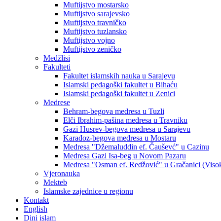
Muftijstvo mostarsko
Muftijstvo sarajevsko
Muftijstvo travničko
Muftijstvo tuzlansko
Muftijstvo vojno
Muftijstvo zeničko
Medžlisi
Fakulteti
Fakultet islamskih nauka u Sarajevu
Islamski pedagoški fakultet u Bihaću
Islamski pedagoški fakultet u Zenici
Medrese
Behram-begova medresa u Tuzli
Elči Ibrahim-pašina medresa u Travniku
Gazi Husrev-begova medresa u Sarajevu
Karađoz-begova medresa u Mostaru
Medresa "Džemaluddin ef. Čauševć" u Cazinu
Medresa Gazi Isa-beg u Novom Pazaru
Medresa "Osman ef. Redžović" u Gračanici (Viso
Vjeronauka
Mekteb
Islamske zajednice u regionu
Kontakt
English
Dini islam