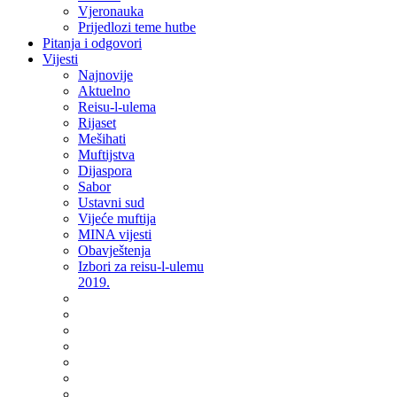
Vjeronauka
Prijedlozi teme hutbe
Pitanja i odgovori
Vijesti
Najnovije
Aktuelno
Reisu-l-ulema
Rijaset
Mešihati
Muftijstva
Dijaspora
Sabor
Ustavni sud
Vijeće muftija
MINA vijesti
Obavještenja
Izbori za reisu-l-ulemu
2019.