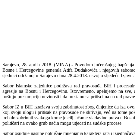
Sarajevo, 28. aprila 2018. (MINA) - Povodom jučerašnjeg hapšenj
Bosne i Hercegovine generala Atifa Dudakovića i njegovih sabora
sjednici održanoj u Sarajevu dana 28.4.2018. usvojio sljedeću Izjavu:
Sabor Islamske zajednice podržava rad pravosuđa BiH i procesuira
agresije na Bosnu i Hercegovinu. Istovremeno, apelujemo na sve, a
poštuju presumpciju nevinosti i da prestanu sa pritiscima na rad pravo
Sabor IZ u BiH izražava svoju zabrinutost zbog činjenice da iza ovog
koji svoju ulogu i pritisak na pravosuđe ne skrivaju, već na tome poku
trebalo zabrinuti svakoga kome je cilj jačanje vladavine prava u Bosni
političari na ovako grub način mogu utjecati na sudske procese.
Sabor osuđuje nasilne pokušaje mijenjanja karaktera rata i izjednačava