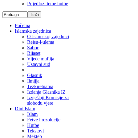
Prijedlozi teme hutbe
Početna
Islamska zajednica
O Islamskoj zajednici
Reisu-l-ulema
Sabor
Rijaset
Vijeće muftija
Ustavni sud
Glasnik
Ilmijja
Tezkiretnama
Izdanja Glasnika IZ
Izvještaji Komisije za
slobodu vjere
Dini Islam
Islam
Fetve i rezolucije
Hutbe
Tekstovi
Mekteb