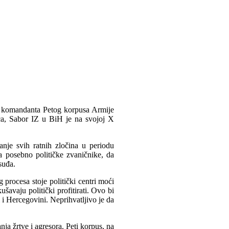
a komandanta Petog korpusa Armije
ca, Sabor IZ u BiH je na svojoj X
nje svih ratnih zločina u periodu
 posebno političke zvaničnike, da
suđa.
 procesa stoje politički centri moći
šavaju politički profitirati. Ovo bi
 i Hercegovini. Neprihvatljivo je da
nja žrtve i agresora. Peti korpus, na