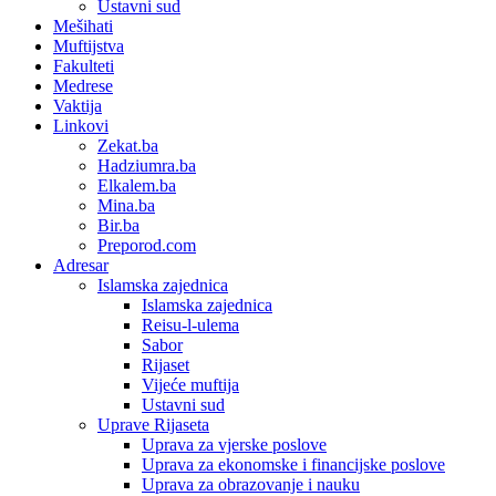
Ustavni sud
Mešihati
Muftijstva
Fakulteti
Medrese
Vaktija
Linkovi
Zekat.ba
Hadziumra.ba
Elkalem.ba
Mina.ba
Bir.ba
Preporod.com
Adresar
Islamska zajednica
Islamska zajednica
Reisu-l-ulema
Sabor
Rijaset
Vijeće muftija
Ustavni sud
Uprave Rijaseta
Uprava za vjerske poslove
Uprava za ekonomske i financijske poslove
Uprava za obrazovanje i nauku