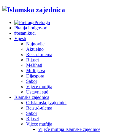
Pretraga
Pitanja i odgovori
#ostanikuci
Vijesti
Najnovije
Aktuelno
Reisu-l-ulema
Rijaset
Mešihati
Muftijstva
Dijaspora
Sabor
Vijeće muftija
Ustavni sud
Islamska zajednica
O Islamskoj zajednici
Reisu-l-ulema
Sabor
Rijaset
Vijeće muftija
Vijeće muftija Islamske zajednice