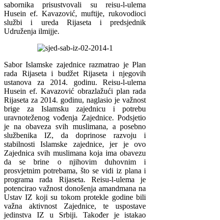
sabornika prisustvovali su reisu-l-ulema
Husein ef. Kavazović, muftije, rukovodioci
službi i ureda Rijaseta i predsjednik
Udruženja ilmijje.
Sabor Islamske zajednice razmatrao je Plan
rada Rijaseta i budžet Rijaseta i njegovih
ustanova za 2014. godinu. Reisu-l-ulema
Husein ef. Kavazović obrazlažući plan rada
Rijaseta za 2014. godinu, naglasio je važnost
brige za Islamsku zajednicu i potrebu
uravnoteženog vođenja Zajednice. Podsjetio
je na obaveza svih muslimana, a posebno
službenika IZ, da doprinose razvoju i
stabilnosti Islamske zajednice, jer je ovo
Zajednica svih muslimana koja ima obavezu
da se brine o njihovim duhovnim i
prosvjetnim potrebama, što se vidi iz plana i
programa rada Rijaseta. Reisu-l-ulema je
potencirao važnost donošenja amandmana na
Ustav IZ koji su tokom protekle godine bili
važna aktivnost Zajednice, te uspostave
jedinstva IZ u Srbiji. Također je istakao