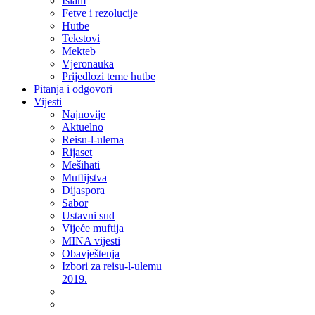
Islam
Fetve i rezolucije
Hutbe
Tekstovi
Mekteb
Vjeronauka
Prijedlozi teme hutbe
Pitanja i odgovori
Vijesti
Najnovije
Aktuelno
Reisu-l-ulema
Rijaset
Mešihati
Muftijstva
Dijaspora
Sabor
Ustavni sud
Vijeće muftija
MINA vijesti
Obavještenja
Izbori za reisu-l-ulemu
2019.