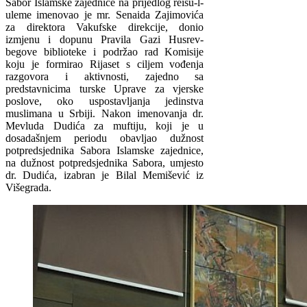
Sabor Islamske zajednice na prijedlog reisu-l-
uleme imenovao je mr. Senaida Zajimovića
za direktora Vakufske direkcije, donio
izmjenu i dopunu Pravila Gazi Husrev-
begove biblioteke i podržao rad Komisije
koju je formirao Rijaset s ciljem vođenja
razgovora i aktivnosti, zajedno sa
predstavnicima turske Uprave za vjerske
poslove, oko uspostavljanja jedinstva
muslimana u Srbiji. Nakon imenovanja dr.
Mevluda Dudića za muftiju, koji je u
dosadašnjem periodu obavljao dužnost
potpredsjednika Sabora Islamske zajednice,
na dužnost potpredsjednika Sabora, umjesto
dr. Dudića, izabran je Bilal Memišević iz
Višegrada.