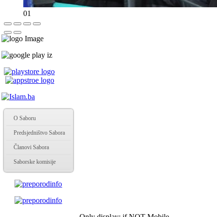
01
O Saboru
Predsjedništvo Sabora
Članovi Sabora
Saborske komisije
Only display: if NOT Mobile