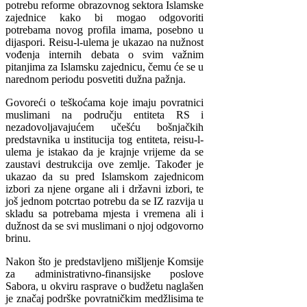
potrebu reforme obrazovnog sektora Islamske
zajednice kako bi mogao odgovoriti
potrebama novog profila imama, posebno u
dijaspori. Reisu-l-ulema je ukazao na nužnost
vođenja internih debata o svim važnim
pitanjima za Islamsku zajednicu, čemu će se u
narednom periodu posvetiti dužna pažnja.
Govoreći o teškoćama koje imaju povratnici
muslimani na području entiteta RS i
nezadovoljavajućem učešću bošnjačkih
predstavnika u institucija tog entiteta, reisu-l-
ulema je istakao da je krajnje vrijeme da se
zaustavi destrukcija ove zemlje. Također je
ukazao da su pred Islamskom zajednicom
izbori za njene organe ali i državni izbori, te
još jednom potcrtao potrebu da se IZ razvija u
skladu sa potrebama mjesta i vremena ali i
dužnost da se svi muslimani o njoj odgovorno
brinu.
Nakon što je predstavljeno mišljenje Komsije
za administrativno-finansijske poslove
Sabora, u okviru rasprave o budžetu naglašen
je značaj podrške povratničkim medžlisima te