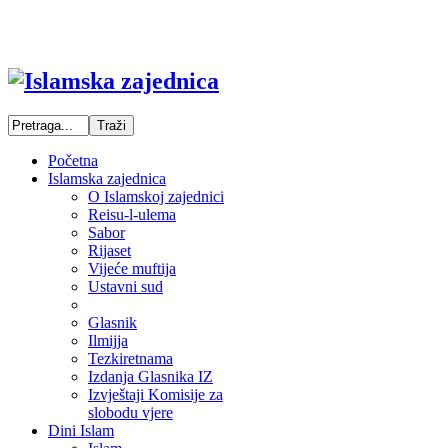
Početna
Islamska zajednica
O Islamskoj zajednici
Reisu-l-ulema
Sabor
Rijaset
Vijeće muftija
Ustavni sud
Glasnik
Ilmijja
Tezkiretnama
Izdanja Glasnika IZ
Izvještaji Komisije za
slobodu vjere
Dini Islam