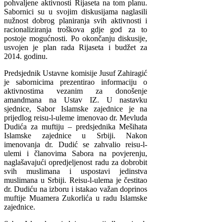
pohvaljene aktivnosti Rijaseta na tom planu.
Sabornici su u svojim diskusijama naglasili
nužnost dobrog planiranja svih aktivnosti i
racionaliziranja troškova gdje god za to
postoje mogućnosti. Po okončanju diskusije,
usvojen je plan rada Rijaseta i budžet za
2014. godinu.
Predsjednik Ustavne komisije Jusuf Zahiragić
je sabornicima prezentirao informaciju o
aktivnostima vezanim za donošenje
amandmana na Ustav IZ. U nastavku
sjednice, Sabor Islamske zajednice je na
prijedlog reisu-l-uleme imenovao dr. Mevluda
Dudića za muftiju – predsjednika Mešihata
Islamske zajednice u Srbiji. Nakon
imenovanja dr. Dudić se zahvalio reisu-l-
ulemi i članovima Sabora na povjerenju,
naglašavajući opredjeljenost radu za dobrobit
svih muslimana i uspostavi jedinstva
muslimana u Srbiji. Reisu-l-ulema je čestitao
dr. Dudiću na izboru i istakao važan doprinos
muftije Muamera Zukorlića u radu Islamske
zajednice.