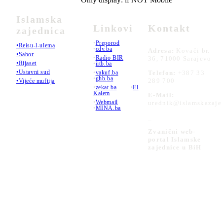
Islamska
Linkovi
Kontakt
zajednica
•
Preporod
•Reisu-l-ulema
•
cdv.ba
Adresa:
Kovači br.
•Sabor
•
Radio BIR
36, 71000 Sarajevo
•Rijaset
•
iitb.ba
•Ustavni sud
•
vakuf.ba
Telefon:
+387 33
•
ghb.ba
289 700
•Vijeće muftija
•
zekat.ba
•
El
Kalem
E-Mail:
•
Webmail
urednik@islamskazaje
•
MINA.ba
_
Zvanični web-
portal Islamske
zajednice u BiH