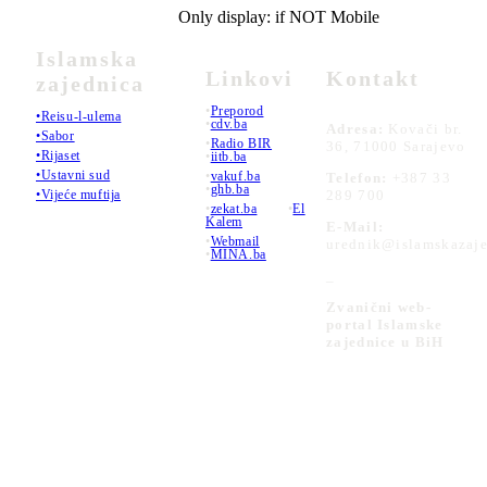
Only display: if NOT Mobile
Islamska
Linkovi
Kontakt
zajednica
•
Preporod
•Reisu-l-ulema
•
cdv.ba
Adresa:
Kovači br.
•Sabor
•
Radio BIR
36, 71000 Sarajevo
•Rijaset
•
iitb.ba
•Ustavni sud
•
vakuf.ba
Telefon:
+387 33
•
ghb.ba
289 700
•Vijeće muftija
•
zekat.ba
•
El
Kalem
E-Mail:
•
Webmail
urednik@islamskazaje
•
MINA.ba
_
Zvanični web-
portal Islamske
zajednice u BiH