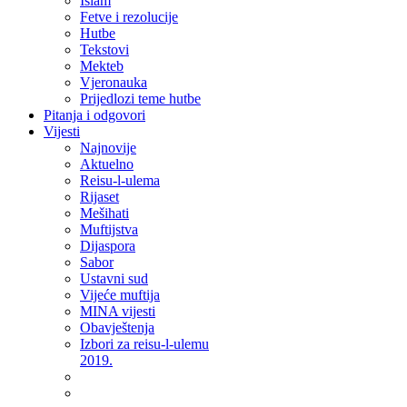
Islam
Fetve i rezolucije
Hutbe
Tekstovi
Mekteb
Vjeronauka
Prijedlozi teme hutbe
Pitanja i odgovori
Vijesti
Najnovije
Aktuelno
Reisu-l-ulema
Rijaset
Mešihati
Muftijstva
Dijaspora
Sabor
Ustavni sud
Vijeće muftija
MINA vijesti
Obavještenja
Izbori za reisu-l-ulemu
2019.