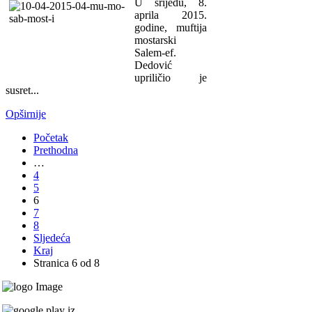
U srijedu, 8.
aprila 2015.
godine, muftija
mostarski
Salem-ef.
Dedović
upriličio je
susret...
Opširnije
Početak
Prethodna
…
4
5
6
7
8
Sljedeća
Kraj
Stranica 6 od 8