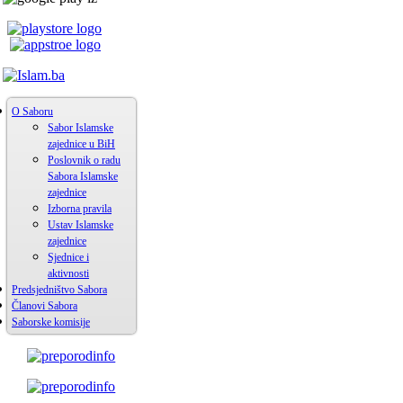
O Saboru
Sabor Islamske
zajednice u BiH
Poslovnik o radu
Sabora Islamske
zajednice
Izborna pravila
Ustav Islamske
zajednice
Sjednice i
aktivnosti
Predsjedništvo Sabora
Članovi Sabora
Saborske komisije