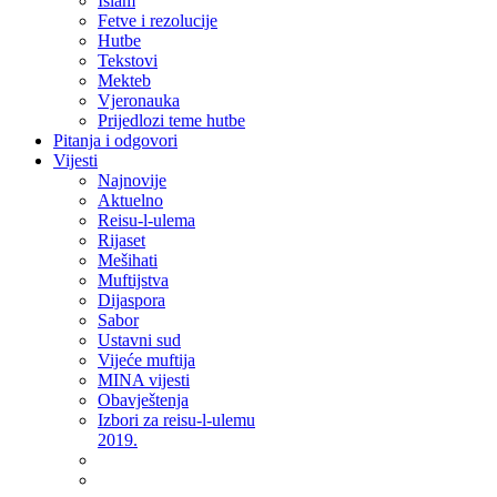
Islam
Fetve i rezolucije
Hutbe
Tekstovi
Mekteb
Vjeronauka
Prijedlozi teme hutbe
Pitanja i odgovori
Vijesti
Najnovije
Aktuelno
Reisu-l-ulema
Rijaset
Mešihati
Muftijstva
Dijaspora
Sabor
Ustavni sud
Vijeće muftija
MINA vijesti
Obavještenja
Izbori za reisu-l-ulemu
2019.