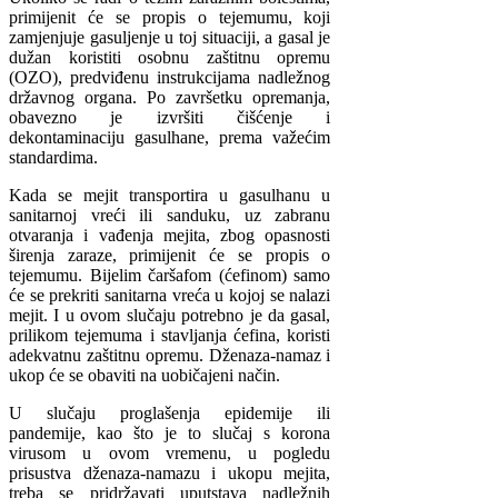
primijenit će se propis o tejemumu, koji
zamjenjuje gasuljenje u toj situaciji, a gasal je
dužan koristiti osobnu zaštitnu opremu
(OZO), predviđenu instrukcijama nadležnog
državnog organa. Po završetku opremanja,
obavezno je izvršiti čišćenje i
dekontaminaciju gasulhane, prema važećim
standardima.
Kada se mejit transportira u gasulhanu u
sanitarnoj vreći ili sanduku, uz zabranu
otvaranja i vađenja mejita, zbog opasnosti
širenja zaraze, primijenit će se propis o
tejemumu. Bijelim čaršafom (ćefinom) samo
će se prekriti sanitarna vreća u kojoj se nalazi
mejit. I u ovom slučaju potrebno je da gasal,
prilikom tejemuma i stavljanja ćefina, koristi
adekvatnu zaštitnu opremu. Dženaza-namaz i
ukop će se obaviti na uobičajeni način.
U slučaju proglašenja epidemije ili
pandemije, kao što je to slučaj s korona
virusom u ovom vremenu, u pogledu
prisustva dženaza-namazu i ukopu mejita,
treba se pridržavati uputstava nadležnih