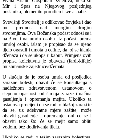
Hvala Allahu Gospodaru svjetova, neka su
Mir i Spas na Njegovog posljednjeg
poslanika, plemenitu porodicu i sve ashabe.
Svevišnji Stvoritelj je odlikovao čovjeka i dao
mu prednost nad mnogim drugim
stvorenjima. Ova Božanska počast odnosi se i
na živu i na umrlu osobu. Iz počasti prema
umrloj osobi, islam je propisao da se njeno
tijelo ogasuli i umota u ćefine, da joj se klanja
dženaza i da se ukopa u kabur. Primjena ovih
propisa kolektivna je obaveza (fardi-kifaje)
muslimanske zajednice/džemata.
U slučaju da je osoba umrla od posljedica
zarazne bolesti, obavit će se konsultacija s
nadležnom zdravstvenom ustanovom o
stepenu opasnosti od širenja zaraze i načina
gasuljenja i opremanja mejita. Ukoliko ta
ustanova procijeni da se radi o blažoj zarazi te
da se, uz adekvatne mjere zaštite, može
obaviti gasuljenje i opremanje, oni će se i
obaviti tako što će se mejit samo obliti
vodom, bez dodirivanja tijela.
Ukoliko se radi o težim zaraznim bolestima,