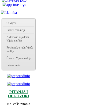
O Vijeću
Fetve i rezolucije
Aktivnosti i sjednice
Vijeća muftija
Poslovnik o radu Vijeća
muftija
Članovi Vijeća muftija
Fetva-i emin
PITANJA I
ODGOVORI
Na Vaša pitanja