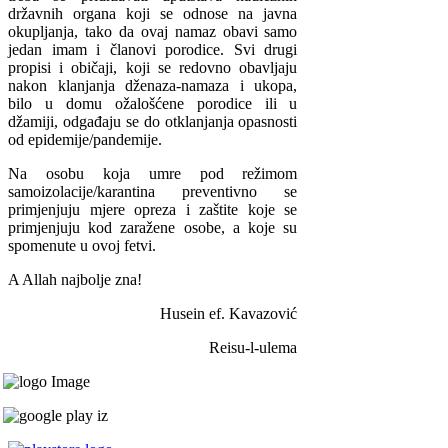
državnih organa koji se odnose na javna
okupljanja, tako da ovaj namaz obavi samo
jedan imam i članovi porodice. Svi drugi
propisi i običaji, koji se redovno obavljaju
nakon klanjanja dženaza-namaza i ukopa,
bilo u domu ožalošćene porodice ili u
džamiji, odgađaju se do otklanjanja opasnosti
od epidemije/pandemije.
Na osobu koja umre pod režimom
samoizolacije/karantina preventivno se
primjenjuju mjere opreza i zaštite koje se
primjenjuju kod zaražene osobe, a koje su
spomenute u ovoj fetvi.
A Allah najbolje zna!
Husein ef. Kavazović
Reisu-l-ulema