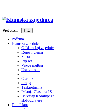
Početna
Islamska zajednica
O Islamskoj zajednici
Reisu-l-ulema
Sabor
Rijaset
Vijeće muftija
Ustavni sud
Glasnik
Ilmijja
Tezkiretnama
Izdanja Glasnika IZ
Izvještaji Komisije za
slobodu vjere
Dini Islam