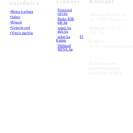
Linkovi
Kontakt
zajednica
•
Preporod
•Reisu-l-ulema
•
cdv.ba
Adresa:
Kovači br.
•Sabor
•
Radio BIR
36, 71000 Sarajevo
•Rijaset
•
iitb.ba
•Ustavni sud
•
vakuf.ba
Telefon:
+387 33
•
ghb.ba
289 700
•Vijeće muftija
•
zekat.ba
•
El
Kalem
E-Mail:
•
Webmail
urednik@islamskazaje
•
MINA.ba
_
Zvanični web-
portal Islamske
zajednice u BiH