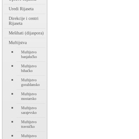
Uredi Rijaseta
Direkcije i centri
Rijaseta
Mešihati (dijaspora)
Muftijstva
Muftijstvo
banjalučko
Muftijstvo
bihaćko
Muftijstvo
goraždansko
Muftijstvo
mostarsko
Muftijstvo
sarajevsko
Muftijstvo
travničko
Muftijstvo