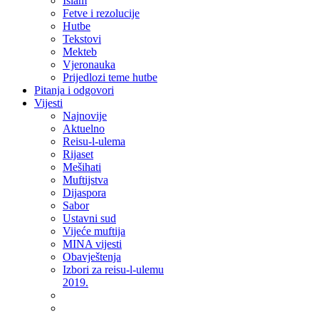
Islam
Fetve i rezolucije
Hutbe
Tekstovi
Mekteb
Vjeronauka
Prijedlozi teme hutbe
Pitanja i odgovori
Vijesti
Najnovije
Aktuelno
Reisu-l-ulema
Rijaset
Mešihati
Muftijstva
Dijaspora
Sabor
Ustavni sud
Vijeće muftija
MINA vijesti
Obavještenja
Izbori za reisu-l-ulemu
2019.