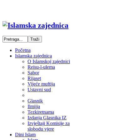
Početna
Islamska zajednica
O Islamskoj zajednici
Reisu-l-ulema
Sabor
Rijaset
Vijeće muftija
Ustavni sud
Glasnik
Ilmijja
Tezkiretnama
Izdanja Glasnika IZ
Izvještaji Komisije za
slobodu vjere
Dini Islam