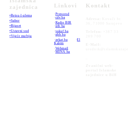
Islamska
Linkovi
Kontakt
zajednica
•
Preporod
•Reisu-l-ulema
•
cdv.ba
Adresa:
Kovači br.
•Sabor
•
Radio BIR
36, 71000 Sarajevo
•Rijaset
•
iitb.ba
•Ustavni sud
•
vakuf.ba
Telefon:
+387 33
•
ghb.ba
289 700
•Vijeće muftija
•
zekat.ba
•
El
Kalem
E-Mail:
•
Webmail
urednik@islamskazaje
•
MINA.ba
_
Zvanični web-
portal Islamske
zajednice u BiH