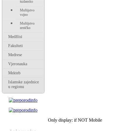
tuzlansko
Muftijstvo
vojno
Muftijstvo
zeničko
Medžlisi
Fakulteti
Medrese
Vjeronauka
Mekteb
Islamske zajednice
u regionu
Only display: if NOT Mobile