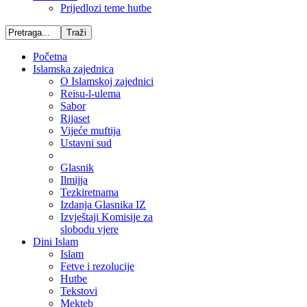
Prijedlozi teme hutbe
Početna
Islamska zajednica
O Islamskoj zajednici
Reisu-l-ulema
Sabor
Rijaset
Vijeće muftija
Ustavni sud
Glasnik
Ilmijja
Tezkiretnama
Izdanja Glasnika IZ
Izvještaji Komisije za
slobodu vjere
Dini Islam
Islam
Fetve i rezolucije
Hutbe
Tekstovi
Mekteb