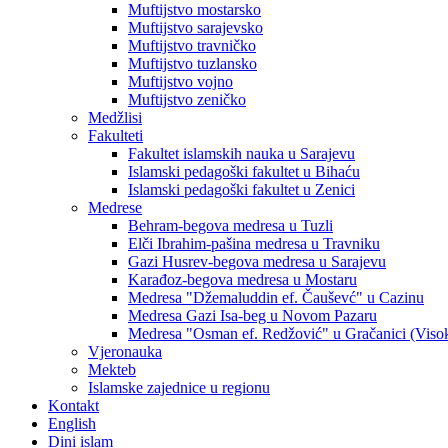
Muftijstvo mostarsko
Muftijstvo sarajevsko
Muftijstvo travničko
Muftijstvo tuzlansko
Muftijstvo vojno
Muftijstvo zeničko
Medžlisi
Fakulteti
Fakultet islamskih nauka u Sarajevu
Islamski pedagoški fakultet u Bihaću
Islamski pedagoški fakultet u Zenici
Medrese
Behram-begova medresa u Tuzli
Elči Ibrahim-pašina medresa u Travniku
Gazi Husrev-begova medresa u Sarajevu
Karađoz-begova medresa u Mostaru
Medresa "Džemaluddin ef. Čauševć" u Cazinu
Medresa Gazi Isa-beg u Novom Pazaru
Medresa "Osman ef. Redžović" u Gračanici (Viso
Vjeronauka
Mekteb
Islamske zajednice u regionu
Kontakt
English
Dini islam