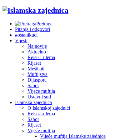
Pretraga
Pitanja i odgovori
#ostanikuci
Vijesti
Najnovije
Aktuelno
Reisu-l-ulema
Rijaset
Mešihati
Muftijstva
Dijaspora
Sabor
Vijeće muftija
Ustavni sud
Islamska zajednica
O Islamskoj zajednici
Reisu-l-ulema
Sabor
Rijaset
Vijeće muftija
Vijeće muftija Islamske zajednice