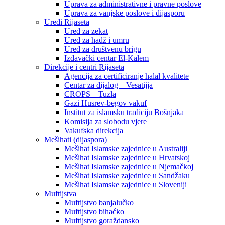
Uprava za administrativne i pravne poslove
Uprava za vanjske poslove i dijasporu
Uredi Rijaseta
Ured za zekat
Ured za hadž i umru
Ured za društvenu brigu
Izdavački centar El-Kalem
Direkcije i centri Rijaseta
Agencija za certificiranje halal kvalitete
Centar za dijalog – Vesatijja
CROPS – Tuzla
Gazi Husrev-begov vakuf
Institut za islamsku tradiciju Bošnjaka
Komisija za slobodu vjere
Vakufska direkcija
Mešihati (dijaspora)
Mešihat Islamske zajednice u Australiji
Mešihat Islamske zajednice u Hrvatskoj
Mešihat Islamske zajednice u Njemačkoj
Mešihat Islamske zajednice u Sandžaku
Mešihat Islamske zajednice u Sloveniji
Muftijstva
Muftijstvo banjalučko
Muftijstvo bihaćko
Muftijstvo goraždansko