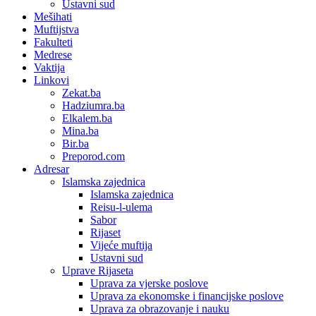
Ustavni sud
Mešihati
Muftijstva
Fakulteti
Medrese
Vaktija
Linkovi
Zekat.ba
Hadziumra.ba
Elkalem.ba
Mina.ba
Bir.ba
Preporod.com
Adresar
Islamska zajednica
Islamska zajednica
Reisu-l-ulema
Sabor
Rijaset
Vijeće muftija
Ustavni sud
Uprave Rijaseta
Uprava za vjerske poslove
Uprava za ekonomske i financijske poslove
Uprava za obrazovanje i nauku