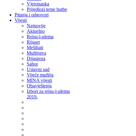
Vjeronauka
Prijedlozi teme hutbe
Pitanja i odgovori
Vijesti
Najnovije
Aktuelno
Reisu-l-ulema
Rijaset
Mešihati
Muftijstva
Dijaspora
Sabor
Ustavni sud
Vijeće muftija
MINA vijesti
Obavještenja
Izbori za reisu-l-ulemu
2019.