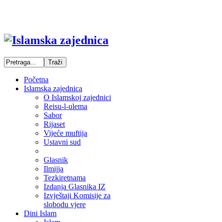
Početna
Islamska zajednica
O Islamskoj zajednici
Reisu-l-ulema
Sabor
Rijaset
Vijeće muftija
Ustavni sud
Glasnik
Ilmijja
Tezkiretnama
Izdanja Glasnika IZ
Izvještaji Komisije za
slobodu vjere
Dini Islam