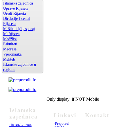
Islamska zajednica
Uprave Rijaseta
Uredi Rijaseta
Direkcije i centri
Rijaseta
Mešihati (dijaspora)
Muftijstva
Medžlisi
Fakulteti
Medrese
Vjeronauka
Mekteb
Islamske zajednice u
regionu
Only display: if NOT Mobile
Islamska
Linkovi
Kontakt
zajednica
•
Preporod
•Reisu-l-ulema