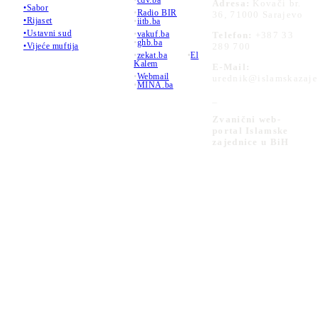
•
cdv.ba
Adresa:
Kovači br.
•Sabor
•
Radio BIR
36, 71000 Sarajevo
•Rijaset
•
iitb.ba
•Ustavni sud
•
vakuf.ba
Telefon:
+387 33
•
ghb.ba
289 700
•Vijeće muftija
•
zekat.ba
•
El
Kalem
E-Mail:
•
Webmail
urednik@islamskazaje
•
MINA.ba
_
Zvanični web-
portal Islamske
zajednice u BiH