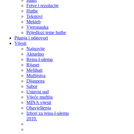
Islam
Fetve i rezolucije
Hutbe
Tekstovi
Mekteb
Vjeronauka
Prijedlozi teme hutbe
Pitanja i odgovori
Vijesti
Najnovije
Aktuelno
Reisu-l-ulema
Rijaset
Mešihati
Muftijstva
Dijaspora
Sabor
Ustavni sud
Vijeće muftija
MINA vijesti
Obavještenja
Izbori za reisu-l-ulemu
2019.