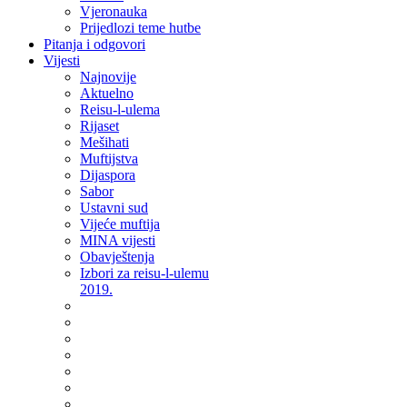
Vjeronauka
Prijedlozi teme hutbe
Pitanja i odgovori
Vijesti
Najnovije
Aktuelno
Reisu-l-ulema
Rijaset
Mešihati
Muftijstva
Dijaspora
Sabor
Ustavni sud
Vijeće muftija
MINA vijesti
Obavještenja
Izbori za reisu-l-ulemu
2019.