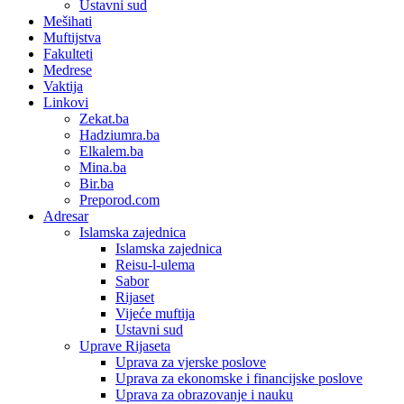
Ustavni sud
Mešihati
Muftijstva
Fakulteti
Medrese
Vaktija
Linkovi
Zekat.ba
Hadziumra.ba
Elkalem.ba
Mina.ba
Bir.ba
Preporod.com
Adresar
Islamska zajednica
Islamska zajednica
Reisu-l-ulema
Sabor
Rijaset
Vijeće muftija
Ustavni sud
Uprave Rijaseta
Uprava za vjerske poslove
Uprava za ekonomske i financijske poslove
Uprava za obrazovanje i nauku