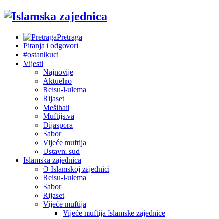
Pretraga
Pitanja i odgovori
#ostanikuci
Vijesti
Najnovije
Aktuelno
Reisu-l-ulema
Rijaset
Mešihati
Muftijstva
Dijaspora
Sabor
Vijeće muftija
Ustavni sud
Islamska zajednica
O Islamskoj zajednici
Reisu-l-ulema
Sabor
Rijaset
Vijeće muftija
Vijeće muftija Islamske zajednice