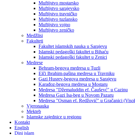
Muftijstvo mostarsko
Muftijstvo sarajevsko
Muftijstvo travničko
Muftijstvo tuzlansko
Muftijstvo vojno
Muftijstvo zeničko
Medžlisi
Fakulteti
Fakultet islamskih nauka u Sarajevu
Islamski pedagoški fakultet u Bihaću
Islamski pedagoški fakultet u Zenici
Medrese
Behram-begova medresa u Tuzli
Elči Ibrahim-pašina medresa u Travniku
Gazi Husrev-begova medresa u Sarajevu
Karađoz-begova medresa u Mostaru
Medresa "Džemaluddin ef. Čauševć" u Cazinu
Medresa Gazi Isa-beg u Novom Pazaru
Medresa "Osman ef. Redžović" u Gračanici (Viso
Vjeronauka
Mekteb
Islamske zajednice u regionu
Kontakt
English
Dini islam