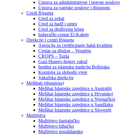
Uprava za administrativne i pravne poslove
Uprava za vanjske poslove i dijasporu
Uredi Rijaseta
Ured za zekat
Ured za hadž i umru
Ured za društvenu brigu
Izdavački centar El-Kalem
Direkcije i centri Rijaseta
Agencija za certificiranje halal kvalitete
Centar za dijalog – Vesatijja
CROPS – Tuzla
Gazi Husrev-begov vakuf
Institut za islamsku tradiciju Bošnjaka
Komisija za slobodu vjere
Vakufska direkcija
Mešihati (dijaspora)
Mešihat Islamske zajednice u Australiji
Mešihat Islamske zajednice u Hrvatskoj
Mešihat Islamske zajednice u Njemačkoj
Mešihat Islamske zajednice u Sandžaku
Mešihat Islamske zajednice u Sloveniji
Muftijstva
Muftijstvo banjalučko
Muftijstvo bihaćko
Muftijstvo goraždansko