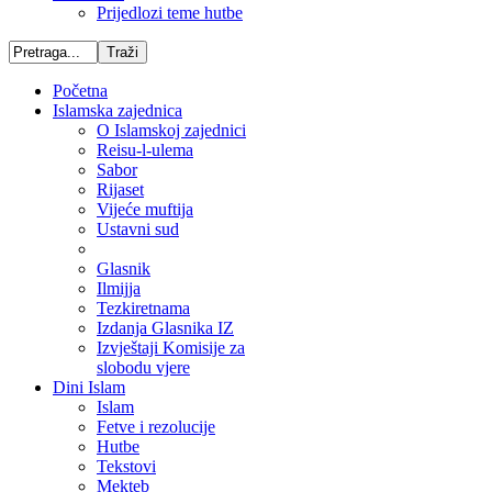
Prijedlozi teme hutbe
Početna
Islamska zajednica
O Islamskoj zajednici
Reisu-l-ulema
Sabor
Rijaset
Vijeće muftija
Ustavni sud
Glasnik
Ilmijja
Tezkiretnama
Izdanja Glasnika IZ
Izvještaji Komisije za
slobodu vjere
Dini Islam
Islam
Fetve i rezolucije
Hutbe
Tekstovi
Mekteb