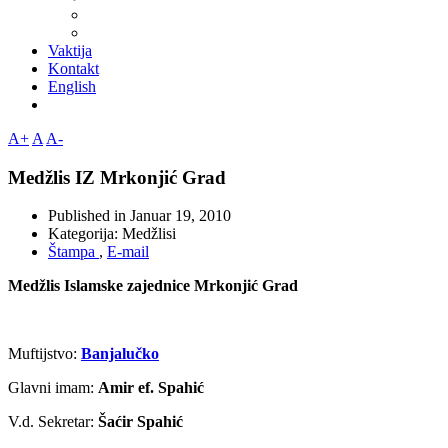
Vaktija
Kontakt
English
A+
A
A-
Medžlis IZ Mrkonjić Grad
Published in
Januar 19, 2010
Kategorija:
Medžlisi
Štampa
,
E-mail
Medžlis Islamske zajednice Mrkonjić Grad
Muftijstvo:
Banjalučko
Glavni imam:
Amir ef. Spahić
V.d. Sekretar:
Šaćir Spahić