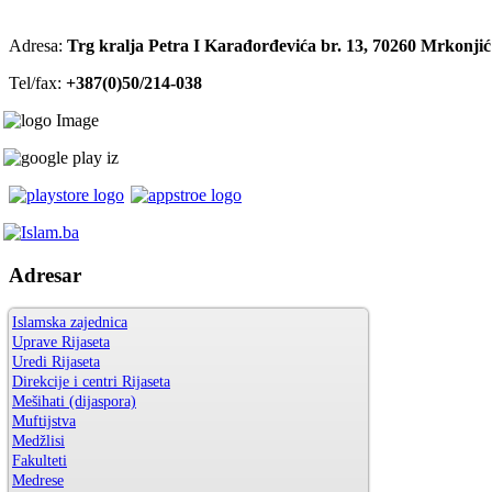
Adresa:
Trg kralja Petra I Karađorđevića br. 13, 70260 Mrkonji
Tel/fax:
+387(0)50/214-038
Adresar
Islamska zajednica
Uprave Rijaseta
Uredi Rijaseta
Direkcije i centri Rijaseta
Mešihati (dijaspora)
Muftijstva
Medžlisi
Fakulteti
Medrese