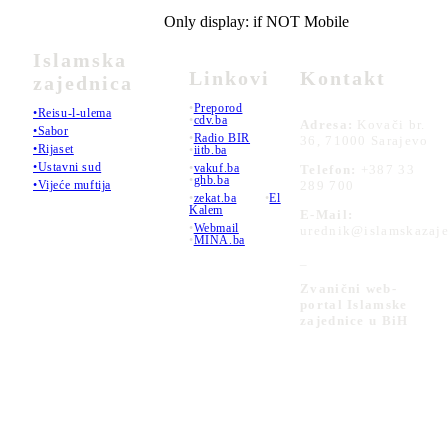
Only display: if NOT Mobile
Islamska
Linkovi
Kontakt
zajednica
•
Preporod
•Reisu-l-ulema
•
cdv.ba
Adresa:
Kovači br.
•Sabor
•
Radio BIR
36, 71000 Sarajevo
•Rijaset
•
iitb.ba
•Ustavni sud
•
vakuf.ba
Telefon:
+387 33
•
ghb.ba
289 700
•Vijeće muftija
•
zekat.ba
•
El
Kalem
E-Mail:
•
Webmail
urednik@islamskazaje
•
MINA.ba
_
Zvanični web-
portal Islamske
zajednice u BiH