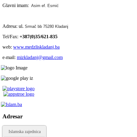
Glavni imam:
Asim ef. Esmić
Adresa: ul.
Srmač bb 75280 Kladanj
Tel/Fax:
+387(0)35/621-835
web:
www.medzliskladanj.ba
e-mail:
mizkladanj@gmail.com
Adresar
Islamska zajednica