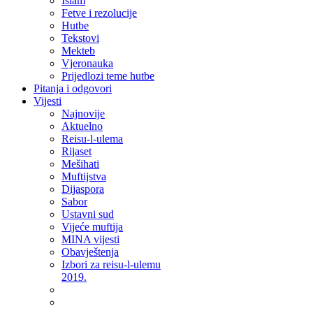
Islam
Fetve i rezolucije
Hutbe
Tekstovi
Mekteb
Vjeronauka
Prijedlozi teme hutbe
Pitanja i odgovori
Vijesti
Najnovije
Aktuelno
Reisu-l-ulema
Rijaset
Mešihati
Muftijstva
Dijaspora
Sabor
Ustavni sud
Vijeće muftija
MINA vijesti
Obavještenja
Izbori za reisu-l-ulemu
2019.