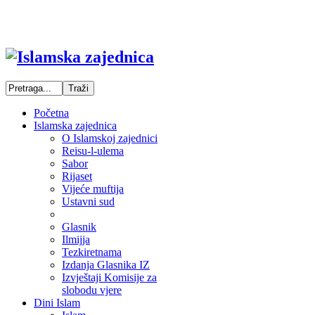
Početna
Islamska zajednica
O Islamskoj zajednici
Reisu-l-ulema
Sabor
Rijaset
Vijeće muftija
Ustavni sud
Glasnik
Ilmijja
Tezkiretnama
Izdanja Glasnika IZ
Izvještaji Komisije za
slobodu vjere
Dini Islam