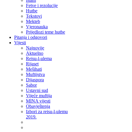
Islam
Fetve i rezolucije
Hutbe
Tekstovi
Mekteb
Vjeronauka
Prijedlozi teme hutbe
Pitanja i odgovori
Vijesti
Najnovije
Aktuelno
Reisu-l-ulema
Rijaset
Mešihati
Muftijstva
Dijaspora
Sabor
Ustavni sud
Vijeće muftija
MINA vijesti
Obavještenja
Izbori za reisu-l-ulemu
2019.