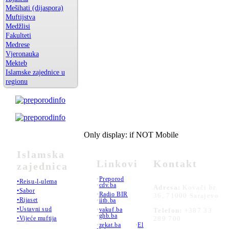
Mešihati (dijaspora)
Muftijstva
Medžlisi
Fakulteti
Medrese
Vjeronauka
Mekteb
Islamske zajednice u
regionu
Only display: if NOT Mobile
Islamska
Linkovi
Kontakt
zajednica
•
Preporod
•Reisu-l-ulema
•
cdv.ba
Adresa:
Kovači br.
•Sabor
•
Radio BIR
36, 71000 Sarajevo
•Rijaset
•
iitb.ba
•Ustavni sud
•
vakuf.ba
Telefon:
+387 33
•
ghb.ba
289 700
•Vijeće muftija
•
zekat.ba
•
El