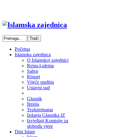
Početna
Islamska zajednica
O Islamskoj zajednici
Reisu-l-ulema
Sabor
Rijaset
Vijeće muftija
Ustavni sud
Glasnik
Ilmijja
Tezkiretnama
Izdanja Glasnika IZ
Izvještaji Komisije za
slobodu vjere
Dini Islam