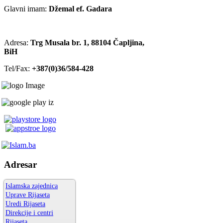
Glavni imam:
Džemal ef. Gadara
Adresa:
Trg Musala br. 1, 88104 Čapljina,
BiH
Tel/Fax:
+387(0)36/584-428
Adresar
Islamska zajednica
Uprave Rijaseta
Uredi Rijaseta
Direkcije i centri
Rijaseta