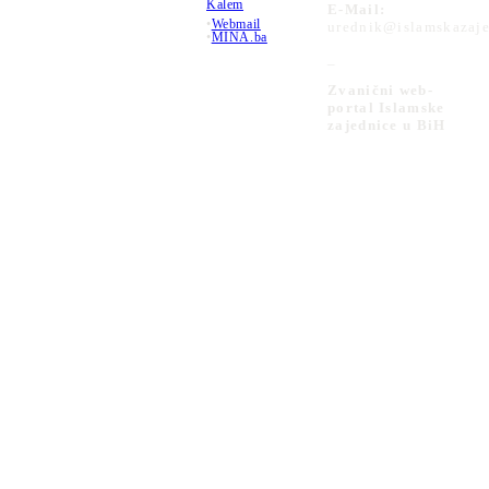
Kalem
E-Mail:
•
Webmail
urednik@islamskazaje
•
MINA.ba
_
Zvanični web-
portal Islamske
zajednice u BiH