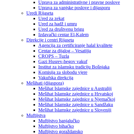
Uprava za administrativne i pravne poslove
Uprava za vanjske poslove i dijasporu
Uredi Rijaseta
Ured za zekat
Ured za hadž i umru
Ured za društvenu brigu
Izdavački centar El-Kalem
Direkcije i centri Rijaseta
Agencija za certificiranje halal kvalitete
Centar za dijalog – Vesatijja
CROPS – Tuzla
Gazi Husrev-begov vakuf
Institut za islamsku tradiciju Bošnjaka
Komisija za slobodu vjere
Vakufska direkcija
Mešihati (dijaspora)
Mešihat Islamske zajednice u Australiji
Mešihat Islamske zajednice u Hrvatskoj
Mešihat Islamske zajednice u Njemačkoj
Mešihat Islamske zajednice u Sandžaku
Mešihat Islamske zajednice u Sloveniji
Muftijstva
Muftijstvo banjalučko
Muftijstvo bihaćko
Muftijstvo goraždansko