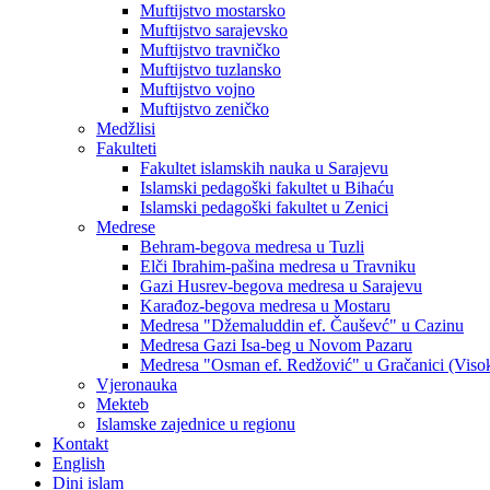
Muftijstvo mostarsko
Muftijstvo sarajevsko
Muftijstvo travničko
Muftijstvo tuzlansko
Muftijstvo vojno
Muftijstvo zeničko
Medžlisi
Fakulteti
Fakultet islamskih nauka u Sarajevu
Islamski pedagoški fakultet u Bihaću
Islamski pedagoški fakultet u Zenici
Medrese
Behram-begova medresa u Tuzli
Elči Ibrahim-pašina medresa u Travniku
Gazi Husrev-begova medresa u Sarajevu
Karađoz-begova medresa u Mostaru
Medresa "Džemaluddin ef. Čauševć" u Cazinu
Medresa Gazi Isa-beg u Novom Pazaru
Medresa "Osman ef. Redžović" u Gračanici (Viso
Vjeronauka
Mekteb
Islamske zajednice u regionu
Kontakt
English
Dini islam