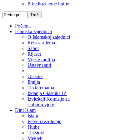
Prijedlozi teme hutbe
Početna
Islamska zajednica
O Islamskoj zajednici
Reisu-l-ulema
Sabor
Rijaset
Vijeće muftija
Ustavni sud
Glasnik
Ilmijja
Tezkiretnama
Izdanja Glasnika IZ
Izvještaji Komisije za
slobodu vjere
Dini Islam
Islam
Fetve i rezolucije
Hutbe
Tekstovi
Mekteb