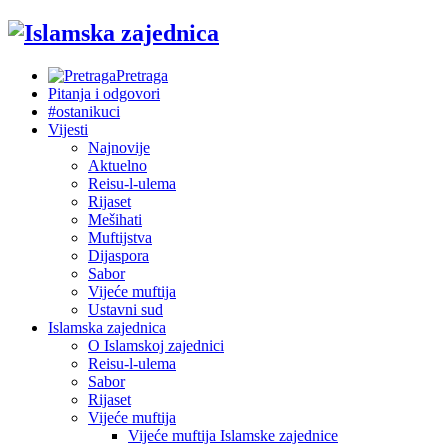
Pretraga
Pitanja i odgovori
#ostanikuci
Vijesti
Najnovije
Aktuelno
Reisu-l-ulema
Rijaset
Mešihati
Muftijstva
Dijaspora
Sabor
Vijeće muftija
Ustavni sud
Islamska zajednica
O Islamskoj zajednici
Reisu-l-ulema
Sabor
Rijaset
Vijeće muftija
Vijeće muftija Islamske zajednice