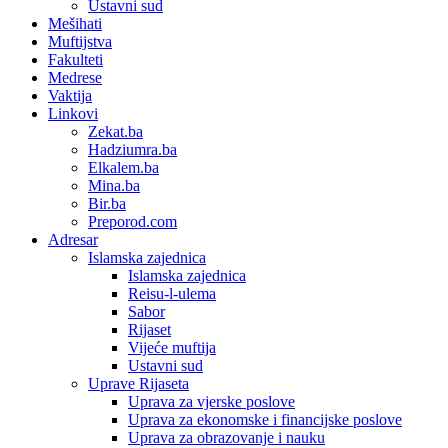
Ustavni sud
Mešihati
Muftijstva
Fakulteti
Medrese
Vaktija
Linkovi
Zekat.ba
Hadziumra.ba
Elkalem.ba
Mina.ba
Bir.ba
Preporod.com
Adresar
Islamska zajednica
Islamska zajednica
Reisu-l-ulema
Sabor
Rijaset
Vijeće muftija
Ustavni sud
Uprave Rijaseta
Uprava za vjerske poslove
Uprava za ekonomske i financijske poslove
Uprava za obrazovanje i nauku