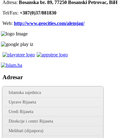
Adresa:
Bosanska br. 89, 77250 Bosanski Petrovac, BiH
Tel/Fax:
+387(0)37/881830
Web:
http://www.geocities.com/alemjag/
Adresar
Islamska zajednica
Uprave Rijaseta
Uredi Rijaseta
Direkcije i centri Rijaseta
Mešihati (dijaspora)