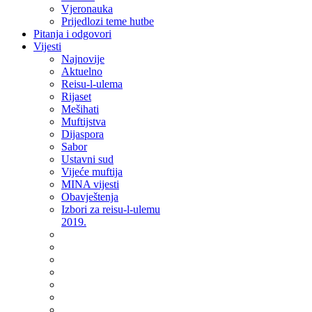
Vjeronauka
Prijedlozi teme hutbe
Pitanja i odgovori
Vijesti
Najnovije
Aktuelno
Reisu-l-ulema
Rijaset
Mešihati
Muftijstva
Dijaspora
Sabor
Ustavni sud
Vijeće muftija
MINA vijesti
Obavještenja
Izbori za reisu-l-ulemu
2019.