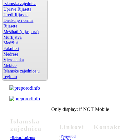
Islamska zajednica
Uprave Rijaseta
Uredi Rijaseta
Direkcije i centri
Rijaseta
Mešihati (dijaspora)
Muftijstva
Medžlisi
Fakulteti
Medrese
Vjeronauka
Mekteb
Islamske zajednice u
regionu
Only display: if NOT Mobile
Islamska
Linkovi
Kontakt
zajednica
•
Preporod
•Reisu-l-ulema