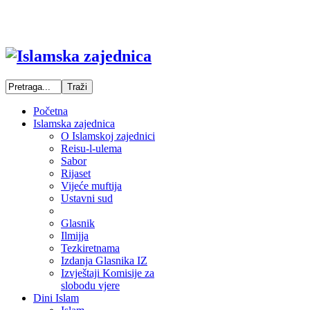
Početna
Islamska zajednica
O Islamskoj zajednici
Reisu-l-ulema
Sabor
Rijaset
Vijeće muftija
Ustavni sud
Glasnik
Ilmijja
Tezkiretnama
Izdanja Glasnika IZ
Izvještaji Komisije za
slobodu vjere
Dini Islam