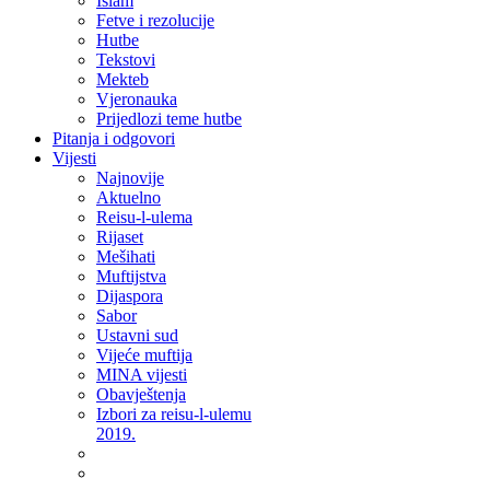
Islam
Fetve i rezolucije
Hutbe
Tekstovi
Mekteb
Vjeronauka
Prijedlozi teme hutbe
Pitanja i odgovori
Vijesti
Najnovije
Aktuelno
Reisu-l-ulema
Rijaset
Mešihati
Muftijstva
Dijaspora
Sabor
Ustavni sud
Vijeće muftija
MINA vijesti
Obavještenja
Izbori za reisu-l-ulemu
2019.