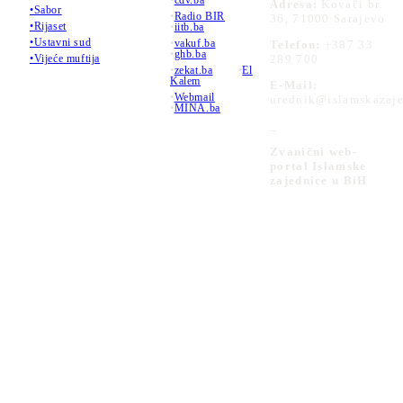
•
cdv.ba
Adresa:
Kovači br.
•Sabor
•
Radio BIR
36, 71000 Sarajevo
•Rijaset
•
iitb.ba
•Ustavni sud
•
vakuf.ba
Telefon:
+387 33
•
ghb.ba
289 700
•Vijeće muftija
•
zekat.ba
•
El
Kalem
E-Mail:
•
Webmail
urednik@islamskazaje
•
MINA.ba
_
Zvanični web-
portal Islamske
zajednice u BiH