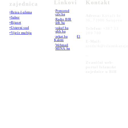
Linkovi
Kontakt
zajednica
•
Preporod
•Reisu-l-ulema
•
cdv.ba
Adresa:
Kovači br.
•Sabor
•
Radio BIR
36, 71000 Sarajevo
•Rijaset
•
iitb.ba
•Ustavni sud
•
vakuf.ba
Telefon:
+387 33
•
ghb.ba
289 700
•Vijeće muftija
•
zekat.ba
•
El
Kalem
E-Mail:
•
Webmail
urednik@islamskazaje
•
MINA.ba
_
Zvanični web-
portal Islamske
zajednice u BiH