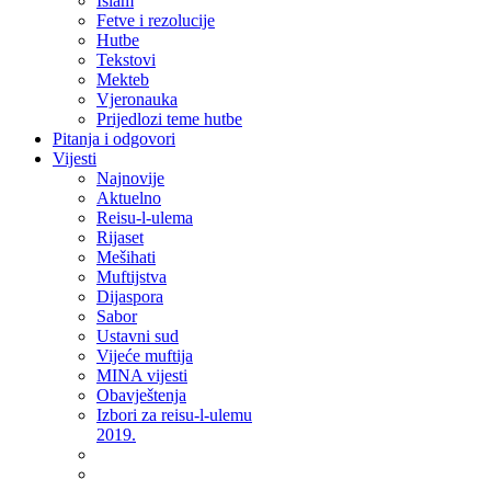
Islam
Fetve i rezolucije
Hutbe
Tekstovi
Mekteb
Vjeronauka
Prijedlozi teme hutbe
Pitanja i odgovori
Vijesti
Najnovije
Aktuelno
Reisu-l-ulema
Rijaset
Mešihati
Muftijstva
Dijaspora
Sabor
Ustavni sud
Vijeće muftija
MINA vijesti
Obavještenja
Izbori za reisu-l-ulemu
2019.