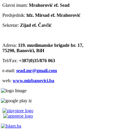
Glavni imam:
Mrahorović ef. Sead
Predsjednik:
hfz. Mirsad ef. Mrahorović
Sekretar:
Zijad ef. Čavčić
Adresa:
119. muslimanske brigade br. 17,
75290, Banovići, BiH
Tel/Fax:
+387(0)35/876 063
e-mail:
sead.mr@gmail.com
web:
www.mizbanovici.ba