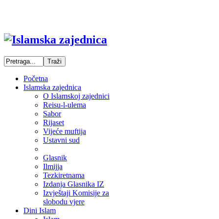
Početna
Islamska zajednica
O Islamskoj zajednici
Reisu-l-ulema
Sabor
Rijaset
Vijeće muftija
Ustavni sud
Glasnik
Ilmijja
Tezkiretnama
Izdanja Glasnika IZ
Izvještaji Komisije za
slobodu vjere
Dini Islam