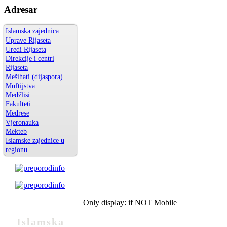
Adresar
Islamska zajednica
Uprave Rijaseta
Uredi Rijaseta
Direkcije i centri
Rijaseta
Mešihati (dijaspora)
Muftijstva
Medžlisi
Fakulteti
Medrese
Vjeronauka
Mekteb
Islamske zajednice u
regionu
Only display: if NOT Mobile
Islamska