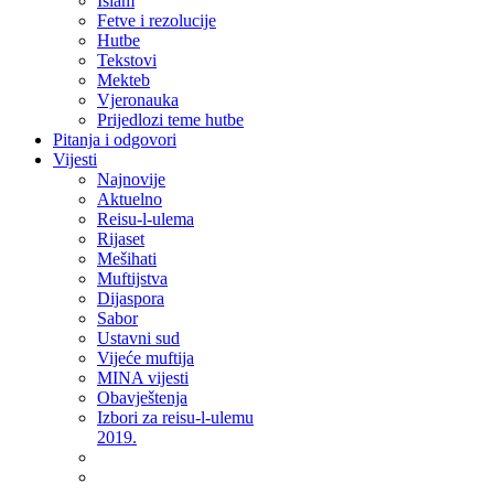
Islam
Fetve i rezolucije
Hutbe
Tekstovi
Mekteb
Vjeronauka
Prijedlozi teme hutbe
Pitanja i odgovori
Vijesti
Najnovije
Aktuelno
Reisu-l-ulema
Rijaset
Mešihati
Muftijstva
Dijaspora
Sabor
Ustavni sud
Vijeće muftija
MINA vijesti
Obavještenja
Izbori za reisu-l-ulemu
2019.