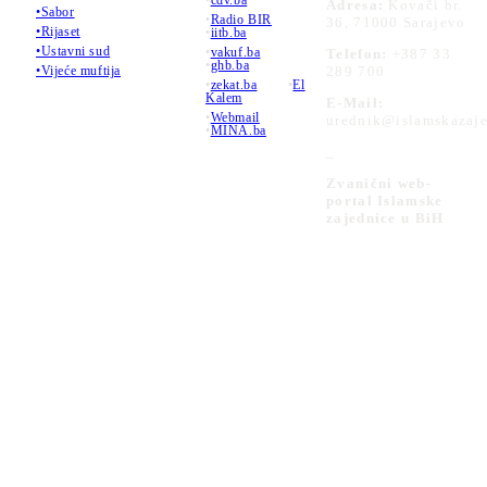
•
cdv.ba
Adresa:
Kovači br.
•Sabor
•
Radio BIR
36, 71000 Sarajevo
•Rijaset
•
iitb.ba
•Ustavni sud
•
vakuf.ba
Telefon:
+387 33
•
ghb.ba
289 700
•Vijeće muftija
•
zekat.ba
•
El
Kalem
E-Mail:
•
Webmail
urednik@islamskazaje
•
MINA.ba
_
Zvanični web-
portal Islamske
zajednice u BiH