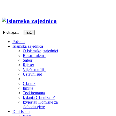
Početna
Islamska zajednica
O Islamskoj zajednici
Reisu-l-ulema
Sabor
Rijaset
Vijeće muftija
Ustavni sud
Glasnik
Ilmijja
Tezkiretnama
Izdanja Glasnika IZ
Izvještaji Komisije za
slobodu vjere
Dini Islam