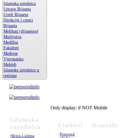
Islamska zajednica
Uprave Rijaseta
Uredi Rijaseta
Direkcije i centri
Rijaseta
Mešihati (dijaspora)
Muftijstva
Medžlisi
Fakulteti
Medrese
Vjeronauka
Mekteb
Islamske zajednice u
regionu
Only display: if NOT Mobile
Islamska
Linkovi
Kontakt
zajednica
•
Preporod
•Reisu-l-ulema