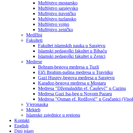
Muftijstvo mostarsko
Muftijstvo sarajevsko
Muftijstvo travničko
Muftijstvo tuzlansko
Muftijstvo vojno
Muftijstvo zeničko
Medžlisi
Fakulteti
Fakultet islamskih nauka u Sarajevu
Islamski pedagoški fakultet u Bihaću
Islamski pedagoški fakultet u Zenici
Medrese
Behram-begova medresa u Tuzli
Elči Ibrahim-pašina medresa u Travniku
Gazi Husrev-begova medresa u Sarajevu
Karađoz-begova medresa u Mostaru
Medresa "Džemaluddin ef. Čauševć" u Cazinu
Medresa Gazi Isa-beg u Novom Pazaru
Medresa "Osman ef. Redžović" u Gračanici (Viso
Vjeronauka
Mekteb
Islamske zajednice u regionu
Kontakt
English
Dini islam