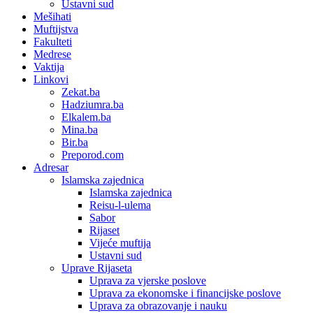
Ustavni sud
Mešihati
Muftijstva
Fakulteti
Medrese
Vaktija
Linkovi
Zekat.ba
Hadziumra.ba
Elkalem.ba
Mina.ba
Bir.ba
Preporod.com
Adresar
Islamska zajednica
Islamska zajednica
Reisu-l-ulema
Sabor
Rijaset
Vijeće muftija
Ustavni sud
Uprave Rijaseta
Uprava za vjerske poslove
Uprava za ekonomske i financijske poslove
Uprava za obrazovanje i nauku