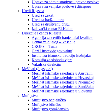
Uprava za administrativne i pravne poslove
Uprava za vanjske poslove i dijasporu
Uredi Rijaseta
Ured za zekat
Ured za hadž i umru
Ured za društvenu brigu
Izdavački centar El-Kalem
Direkcije i centri Rijaseta
Agencija za certificiranje halal kvalitete
Centar za dijalog – Vesatijja
CROPS – Tuzla
Gazi Husrev-begov vakuf
Institut za islamsku tradiciju Bošnjaka
Komisija za slobodu vjere
Vakufska direkcija
Mešihati (dijaspora)
Mešihat Islamske zajednice u Australiji
Mešihat Islamske zajednice u Hrvatskoj
Mešihat Islamske zajednice u Njemačkoj
Mešihat Islamske zajednice u Sandžaku
Mešihat Islamske zajednice u Sloveniji
Muftijstva
Muftijstvo banjalučko
Muftijstvo bihaćko
Muftijstvo goraždansko