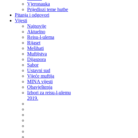
Vjeronauka
Prijedlozi teme hutbe
Pitanja i odgovori
Vijesti
Najnovije
Aktuelno
Reisu-l-ulema
Rijaset
Mešihati
Muftijstva
Dijaspora
Sabor
Ustavni sud
Vijeće muftija
MINA vijesti
Obavještenja
Izbori za reisu-l-ulemu
2019.