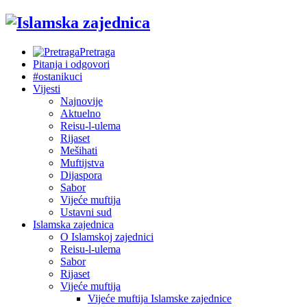
Pretraga
Pitanja i odgovori
#ostanikuci
Vijesti
Najnovije
Aktuelno
Reisu-l-ulema
Rijaset
Mešihati
Muftijstva
Dijaspora
Sabor
Vijeće muftija
Ustavni sud
Islamska zajednica
O Islamskoj zajednici
Reisu-l-ulema
Sabor
Rijaset
Vijeće muftija
Vijeće muftija Islamske zajednice