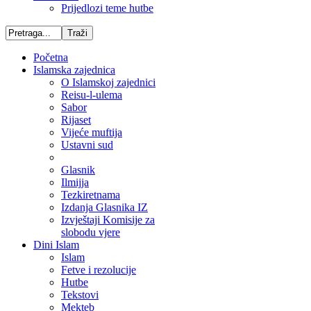
Prijedlozi teme hutbe
Početna
Islamska zajednica
O Islamskoj zajednici
Reisu-l-ulema
Sabor
Rijaset
Vijeće muftija
Ustavni sud
Glasnik
Ilmijja
Tezkiretnama
Izdanja Glasnika IZ
Izvještaji Komisije za
slobodu vjere
Dini Islam
Islam
Fetve i rezolucije
Hutbe
Tekstovi
Mekteb