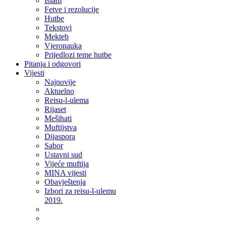
Islam
Fetve i rezolucije
Hutbe
Tekstovi
Mekteb
Vjeronauka
Prijedlozi teme hutbe
Pitanja i odgovori
Vijesti
Najnovije
Aktuelno
Reisu-l-ulema
Rijaset
Mešihati
Muftijstva
Dijaspora
Sabor
Ustavni sud
Vijeće muftija
MINA vijesti
Obavještenja
Izbori za reisu-l-ulemu
2019.