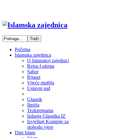
Početna
Islamska zajednica
O Islamskoj zajednici
Reisu-l-ulema
Sabor
Rijaset
Vijeće muftija
Ustavni sud
Glasnik
Ilmijja
Tezkiretnama
Izdanja Glasnika IZ
Izvještaji Komisije za
slobodu vjere
Dini Islam