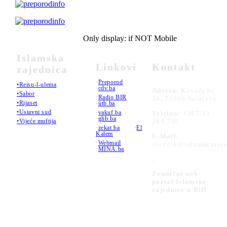
Only display: if NOT Mobile
Islamska
Linkovi
Kontakt
zajednica
•
Preporod
•Reisu-l-ulema
•
cdv.ba
Adresa:
Kovači br.
•Sabor
•
Radio BIR
36, 71000 Sarajevo
•Rijaset
•
iitb.ba
•Ustavni sud
•
vakuf.ba
Telefon:
+387 33
•
ghb.ba
289 700
•Vijeće muftija
•
zekat.ba
•
El
Kalem
E-Mail:
•
Webmail
urednik@islamskazaje
•
MINA.ba
_
Zvanični web-
portal Islamske
zajednice u BiH