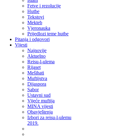
Islam
Fetve i rezolucije
Hutbe
Tekstovi
Mekteb
Vjeronauka
Prijedlozi teme hutbe
Pitanja i odgovori
Vijesti
Najnovije
Aktuelno
Reisu-l-ulema
Rijaset
Mešihati
Muftijstva
Dijaspora
Sabor
Ustavni sud
Vijeće muftija
MINA vijesti
Obavještenja
Izbori za reisu-l-ulemu
2019.