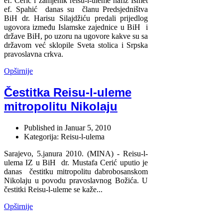
ef. Cerić i zamjenik reisu-l-uleme hafiz Ismet
ef. Spahić danas su članu Predsjedništva
BiH dr. Harisu Silajdžiću predali prijedlog
ugovora između Islamske zajednice u BiH i
države BiH, po uzoru na ugovore kakve su sa
državom već sklopile Sveta stolica i Srpska
pravoslavna crkva.
Opširnije
Čestitka Reisu-l-uleme
mitropolitu Nikolaju
Published in
Januar 5, 2010
Kategorija: Reisu-l-ulema
Sarajevo, 5.janura 2010. (MINA) - Reisu-l-
ulema IZ u BiH dr. Mustafa Cerić uputio je
danas čestitku mitropolitu dabrobosanskom
Nikolaju u povodu pravoslavnog Božića. U
čestitki Reisu-l-uleme se kaže...
Opširnije