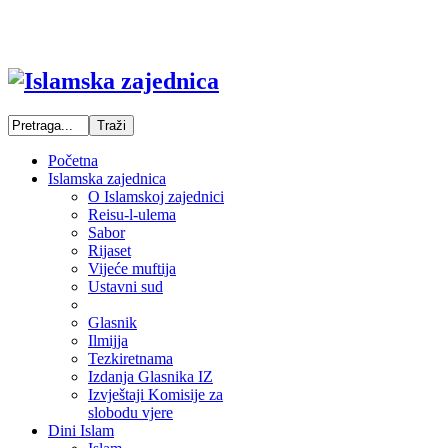
Početna
Islamska zajednica
O Islamskoj zajednici
Reisu-l-ulema
Sabor
Rijaset
Vijeće muftija
Ustavni sud
Glasnik
Ilmijja
Tezkiretnama
Izdanja Glasnika IZ
Izvještaji Komisije za
slobodu vjere
Dini Islam