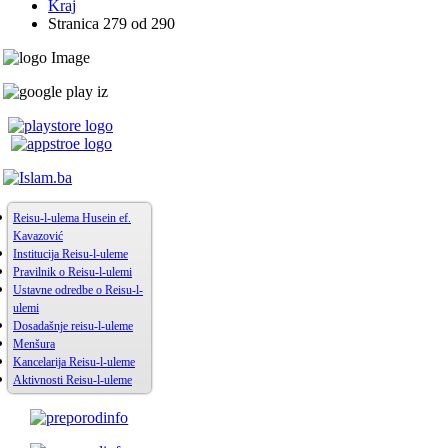
Kraj
Stranica 279 od 290
Reisu-l-ulema Husein ef.
Kavazović
Institucija Reisu-l-uleme
Pravilnik o Reisu-l-ulemi
Ustavne odredbe o Reisu-l-
ulemi
Dosadašnje reisu-l-uleme
Menšura
Kancelarija Reisu-l-uleme
Aktivnosti Reisu-l-uleme