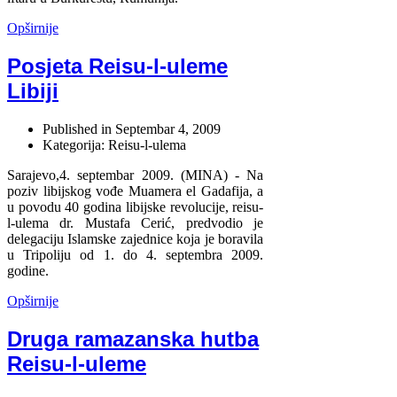
Opširnije
Posjeta Reisu-l-uleme
Libiji
Published in
Septembar 4, 2009
Kategorija: Reisu-l-ulema
Sarajevo,4. septembar 2009. (MINA) - Na
poziv libijskog vođe Muamera el Gadafija, a
u povodu 40 godina libijske revolucije, reisu-
l-ulema dr. Mustafa Cerić, predvodio je
delegaciju Islamske zajednice koja je boravila
u Tripoliju od 1. do 4. septembra 2009.
godine.
Opširnije
Druga ramazanska hutba
Reisu-l-uleme