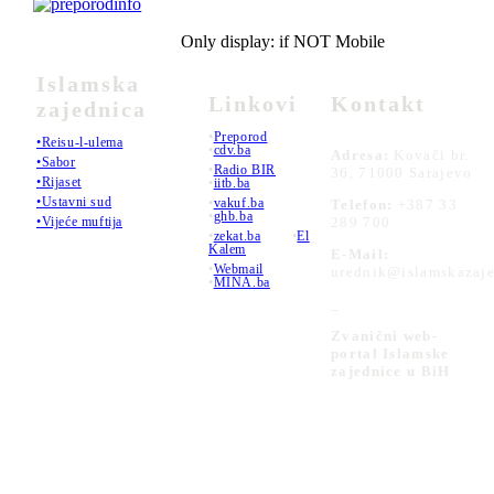
Only display: if NOT Mobile
Islamska
Linkovi
Kontakt
zajednica
•
Preporod
•Reisu-l-ulema
•
cdv.ba
Adresa:
Kovači br.
•Sabor
•
Radio BIR
36, 71000 Sarajevo
•Rijaset
•
iitb.ba
•Ustavni sud
•
vakuf.ba
Telefon:
+387 33
•
ghb.ba
289 700
•Vijeće muftija
•
zekat.ba
•
El
Kalem
E-Mail:
•
Webmail
urednik@islamskazaje
•
MINA.ba
_
Zvanični web-
portal Islamske
zajednice u BiH