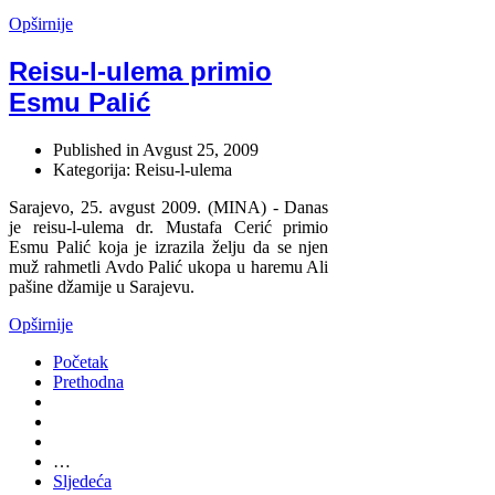
Opširnije
Reisu-l-ulema primio
Esmu Palić
Published in
Avgust 25, 2009
Kategorija: Reisu-l-ulema
Sarajevo, 25. avgust 2009. (MINA) - Danas
je reisu-l-ulema dr. Mustafa Cerić primio
Esmu Palić koja je izrazila želju da se njen
muž rahmetli Avdo Palić ukopa u haremu Ali
pašine džamije u Sarajevu.
Opširnije
Početak
Prethodna
…
Sljedeća