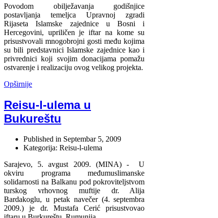
Povodom obilježavanja godišnjice
postavljanja temeljca Upravnoj zgradi
Rijaseta Islamske zajednice u Bosni i
Hercegovini, upriličen je iftar na kome su
prisustvovali mnogobrojni gosti među kojima
su bili predstavnici Islamske zajednice kao i
privrednici koji svojim donacijama pomažu
ostvarenje i realizaciju ovog velikog projekta.
Opširnije
Reisu-l-ulema u
Bukureštu
Published in
Septembar 5, 2009
Kategorija: Reisu-l-ulema
Sarajevo, 5. avgust 2009. (MINA) - U
okviru programa međumuslimanske
solidarnosti na Balkanu pod pokroviteljstvom
turskog vrhovnog muftije dr. Alija
Bardakoglu, u petak navečer (4. septembra
2009.) je dr. Mustafa Cerić prisustvovao
iftaru u Burkureštu, Rumunija.