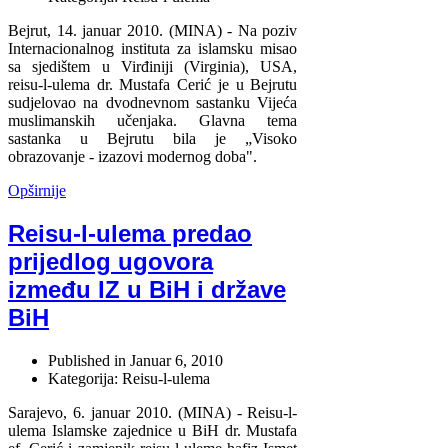
Bejrut, 14. januar 2010. (MINA) - Na poziv
Internacionalnog instituta za islamsku misao
sa sjedištem u Virđiniji (Virginia), USA,
reisu-l-ulema dr. Mustafa Cerić je u Bejrutu
sudjelovao na dvodnevnom sastanku Vijeća
muslimanskih učenjaka. Glavna tema
sastanka u Bejrutu bila je „Visoko
obrazovanje - izazovi modernog doba".
Opširnije
Reisu-l-ulema predao
prijedlog ugovora
između IZ u BiH i države
BiH
Published in
Januar 6, 2010
Kategorija: Reisu-l-ulema
Sarajevo, 6. januar 2010. (MINA) - Reisu-l-
ulema Islamske zajednice u BiH dr. Mustafa