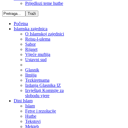
Prijedlozi teme hutbe
Početna
Islamska zajednica
O Islamskoj zajednici
Reisu-l-ulema
Sabor
Rijaset
Vijeće muftija
Ustavni sud
Glasnik
Ilmijja
Tezkiretnama
Izdanja Glasnika IZ
Izvještaji Komisije za
slobodu vjere
Dini Islam
Islam
Fetve i rezolucije
Hutbe
Tekstovi
Mekteb