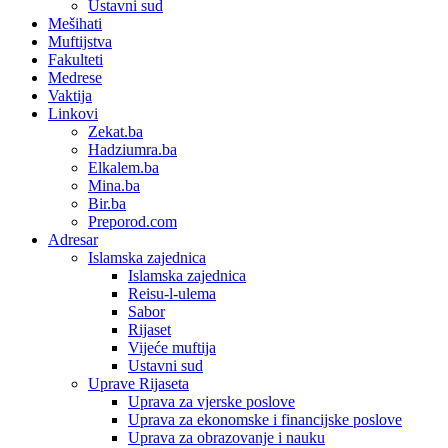
Ustavni sud
Mešihati
Muftijstva
Fakulteti
Medrese
Vaktija
Linkovi
Zekat.ba
Hadziumra.ba
Elkalem.ba
Mina.ba
Bir.ba
Preporod.com
Adresar
Islamska zajednica
Islamska zajednica
Reisu-l-ulema
Sabor
Rijaset
Vijeće muftija
Ustavni sud
Uprave Rijaseta
Uprava za vjerske poslove
Uprava za ekonomske i financijske poslove
Uprava za obrazovanje i nauku