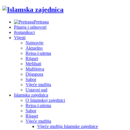
Pretraga
Pitanja i odgovori
#ostanikuci
Vijesti
Najnovije
Aktuelno
Reisu-l-ulema
Rijaset
Mešihati
Muftijstva
Dijaspora
Sabor
Vijeće muftija
Ustavni sud
Islamska zajednica
O Islamskoj zajednici
Reisu-l-ulema
Sabor
Rijaset
Vijeće muftija
Vijeće muftija Islamske zajednice