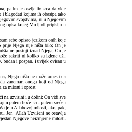
a, pa im je osvijetlio srca da vide
 i blagodati kojima ih obasipa tako
Njegovim svojstvima, ni u Njegovim
og opisa kojeg Mu ljudi pripisiju u
 sam sebe opisao jezikom onih koje
 prije Njega nije ništa bilo; On je
 ništa ne postoji iznad Njega; On je
že sakriti ni koliko su iglene uši.
av, budan i pospan, i uvijek ovisan u
ebama; Njega ništa ne može omesti da
i da zanemari onoga koji od Njega
za milosti i oprost.
i na uzvisini i u dolini; On vidi sve
kojim putem hoće ići - putem sreće i
uša je u Allahovoj milosti, ako, pak,
ti. Jer, Allah Uzvišeni ne ostavlja
svjestan Njegove neizmjerne milosti.