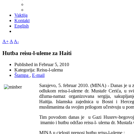
Vaktija
Kontakt
English
A+
A
A-
Hutba reisu-l-uleme za Haiti
Published in
Februar 5, 2010
Kategorija:
Reisu-l-ulema
Štampa
,
E-mail
Sarajevo, 5. februar 2010. (MINA) - Danas je u z
odlukom reisu-l-uleme dr. Mustafe Cerića, u s
džuma-namaz organizovana sergija, sakupljanj
Haitija. Islamska zajednica u Bosni i Herc
muslimanima da svojim prilogom učestvuju u pomo
Tim povodom danas je u Gazi Husrev-begovoj
imamio i hutbu održao reisu-l- ulema dr. Mustafa 
MINA u cjelosti prenosi hutbu reisu-l-uleme :