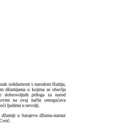
nak solidarnosti s narodom Haitija,
vim džamijama u kojima se obavlja
e dobrovoljnih priloga za narod
egovini na ovaj način omogućava
ći ljudima u nevolji.
 džamiji u Sarajevu džumu-namaz
Cerić.