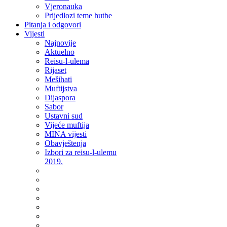
Vjeronauka
Prijedlozi teme hutbe
Pitanja i odgovori
Vijesti
Najnovije
Aktuelno
Reisu-l-ulema
Rijaset
Mešihati
Muftijstva
Dijaspora
Sabor
Ustavni sud
Vijeće muftija
MINA vijesti
Obavještenja
Izbori za reisu-l-ulemu
2019.