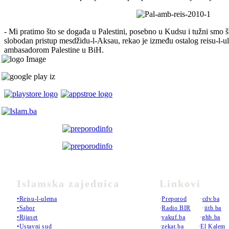
- Mi pratimo što se događa u Palestini, posebno u Kudsu i tužni smo 
slobodan pristup mesdžidu-l-Aksau, rekao je između ostalog reisu-l-u
ambasadorom Palestine u BiH.
Islamska zajednica
Linkovi
•Reisu-l-ulema
•
Preporod
•
cdv.ba
•Sabor
•
Radio BIR
•
iitb.ba
•Rijaset
•
vakuf.ba
•
ghb.ba
•Ustavni sud
•
zekat.ba
•
El Kalem