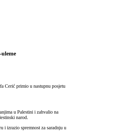
l-uleme
fa Cerić primio u nastupnu posjetu
njima u Palestini i zahvalio na
estinski narod.
 i izrazio spremnost za saradnju u