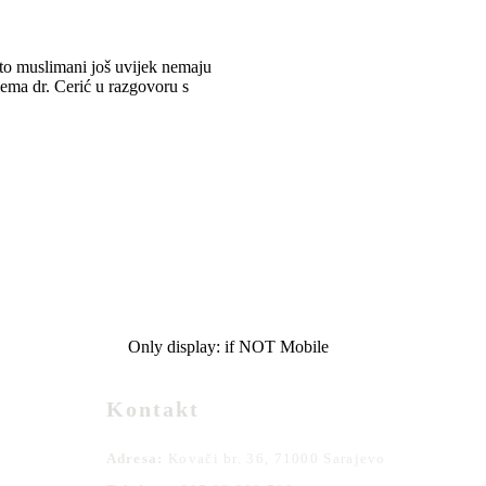
što muslimani još uvijek nemaju
lema dr. Cerić u razgovoru s
Only display: if NOT Mobile
Kontakt
Adresa:
Kovači br. 36, 71000 Sarajevo