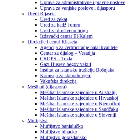
Uprava za administrativne i pravne poslove
Uprava za vanjske poslove i dijasporu
Uredi Rijaseta
Ured za zekat
Ured za hadž i umru
Ured za društvenu brigu
Izdavački centar El-Kalem
Direkcije i centri Rijaseta
Agencija za certificiranje halal kvalitete
Centar za dijalog – Vesatijja
CROPS – Tuzla
Gazi Husrev-begov vakuf
Institut za islamsku tradiciju Bošnjaka
Komisija za slobodu vjere
Vakufska direkcija
Mešihati (dijaspora)
Mešihat Islamske zajednice u Australiji
Mešihat Islamske zajednice u Hrvatskoj
Mešihat Islamske zajednice u Njemačkoj
Mešihat Islamske zajednice u Sandžaku
Mešihat Islamske zajednice u Sloveniji
Muftijstva
Muftijstvo banjalučko
Muftijstvo bihaćko
Muftijstvo goraždansko