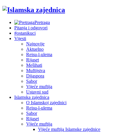
Pretraga
Pitanja i odgovori
#ostanikuci
Vijesti
Najnovije
Aktuelno
Reisu-l-ulema
Rijaset
Mešihati
Muftijstva
Dijaspora
Sabor
Vijeće muftija
Ustavni sud
Islamska zajednica
O Islamskoj zajednici
Reisu-l-ulema
Sabor
Rijaset
Vijeće muftija
Vijeće muftija Islamske zajednice