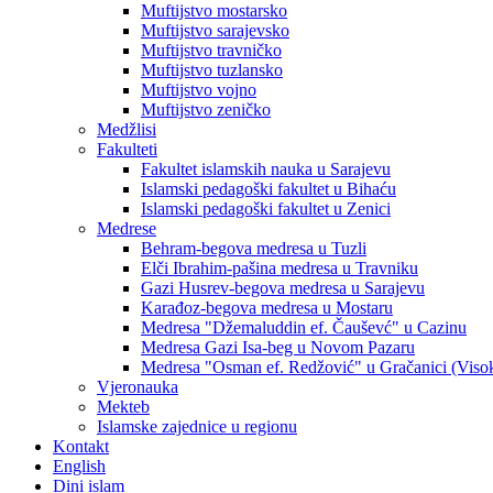
Muftijstvo mostarsko
Muftijstvo sarajevsko
Muftijstvo travničko
Muftijstvo tuzlansko
Muftijstvo vojno
Muftijstvo zeničko
Medžlisi
Fakulteti
Fakultet islamskih nauka u Sarajevu
Islamski pedagoški fakultet u Bihaću
Islamski pedagoški fakultet u Zenici
Medrese
Behram-begova medresa u Tuzli
Elči Ibrahim-pašina medresa u Travniku
Gazi Husrev-begova medresa u Sarajevu
Karađoz-begova medresa u Mostaru
Medresa "Džemaluddin ef. Čauševć" u Cazinu
Medresa Gazi Isa-beg u Novom Pazaru
Medresa "Osman ef. Redžović" u Gračanici (Viso
Vjeronauka
Mekteb
Islamske zajednice u regionu
Kontakt
English
Dini islam