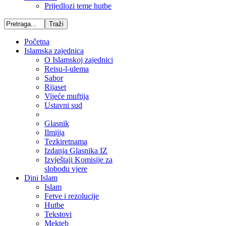
Prijedlozi teme hutbe
Početna
Islamska zajednica
O Islamskoj zajednici
Reisu-l-ulema
Sabor
Rijaset
Vijeće muftija
Ustavni sud
Glasnik
Ilmijja
Tezkiretnama
Izdanja Glasnika IZ
Izvještaji Komisije za
slobodu vjere
Dini Islam
Islam
Fetve i rezolucije
Hutbe
Tekstovi
Mekteb