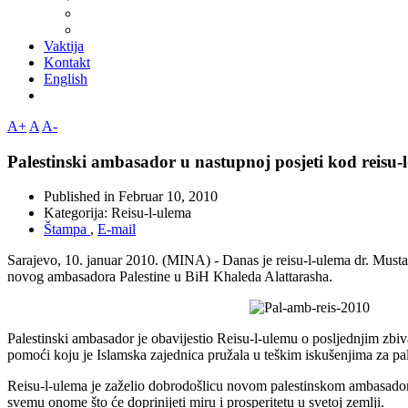
Vaktija
Kontakt
English
A+
A
A-
Palestinski ambasador u nastupnoj posjeti kod reisu-
Published in
Februar 10, 2010
Kategorija:
Reisu-l-ulema
Štampa
,
E-mail
Sarajevo, 10. januar 2010. (MINA) - Danas je reisu-l-ulema dr. Musta
novog ambasadora Palestine u BiH Khaleda Alattarasha.
Palestinski ambasador je obavijestio Reisu-l-ulemu o posljednjim zbiva
pomoći koju je Islamska zajednica pružala u teškim iskušenjima za pal
Reisu-l-ulema je zaželio dobrodošlicu novom palestinskom ambasadoru
svemu onome što će doprinijeti miru i prosperitetu u svetoj zemlji.