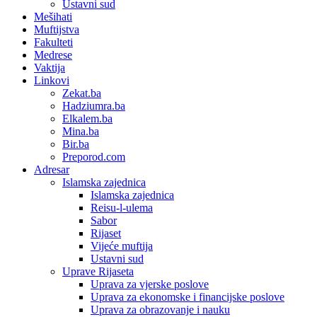
Ustavni sud
Mešihati
Muftijstva
Fakulteti
Medrese
Vaktija
Linkovi
Zekat.ba
Hadziumra.ba
Elkalem.ba
Mina.ba
Bir.ba
Preporod.com
Adresar
Islamska zajednica
Islamska zajednica
Reisu-l-ulema
Sabor
Rijaset
Vijeće muftija
Ustavni sud
Uprave Rijaseta
Uprava za vjerske poslove
Uprava za ekonomske i financijske poslove
Uprava za obrazovanje i nauku