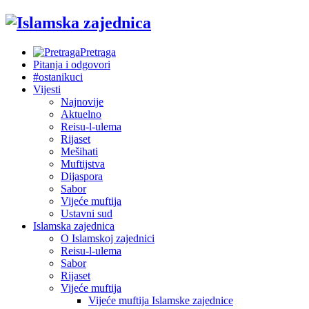
Pretraga
Pitanja i odgovori
#ostanikuci
Vijesti
Najnovije
Aktuelno
Reisu-l-ulema
Rijaset
Mešihati
Muftijstva
Dijaspora
Sabor
Vijeće muftija
Ustavni sud
Islamska zajednica
O Islamskoj zajednici
Reisu-l-ulema
Sabor
Rijaset
Vijeće muftija
Vijeće muftija Islamske zajednice