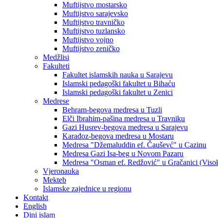
Muftijstvo mostarsko
Muftijstvo sarajevsko
Muftijstvo travničko
Muftijstvo tuzlansko
Muftijstvo vojno
Muftijstvo zeničko
Medžlisi
Fakulteti
Fakultet islamskih nauka u Sarajevu
Islamski pedagoški fakultet u Bihaću
Islamski pedagoški fakultet u Zenici
Medrese
Behram-begova medresa u Tuzli
Elči Ibrahim-pašina medresa u Travniku
Gazi Husrev-begova medresa u Sarajevu
Karađoz-begova medresa u Mostaru
Medresa "Džemaluddin ef. Čauševć" u Cazinu
Medresa Gazi Isa-beg u Novom Pazaru
Medresa "Osman ef. Redžović" u Gračanici (Viso
Vjeronauka
Mekteb
Islamske zajednice u regionu
Kontakt
English
Dini islam