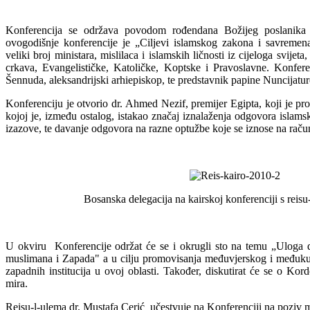
Konferencija se održava povodom rođendana Božijeg poslanika
ovogodišnje konferencije je „Ciljevi islamskog zakona i savremena 
veliki broj ministara, mislilaca i islamskih ličnosti iz cijeloga svijet
crkava, Evangelističke, Katoličke, Koptske i Pravoslavne. Konfere
Šennuda, aleksandrijski arhiepiskop, te predstavnik papine Nuncijatur
Konferenciju je otvorio dr. Ahmed Nezif, premijer Egipta, koji je pr
kojoj je, između ostalog, istakao značaj iznalaženja odgovora islams
izazove, te davanje odgovora na razne optužbe koje se iznose na račun
Bosanska delegacija na kairskoj konferenciji s reis
U okviru Konferencije održat će se i okrugli sto na temu „Uloga 
muslimana i Zapada" a u cilju promovisanja međuvjerskog i međukult
zapadnih institucija u ovoj oblasti. Također, diskutirat će se o Kor
mira.
Reisu-l-ulema dr. Mustafa Cerić učestvuje na Konferenciji na poziv m