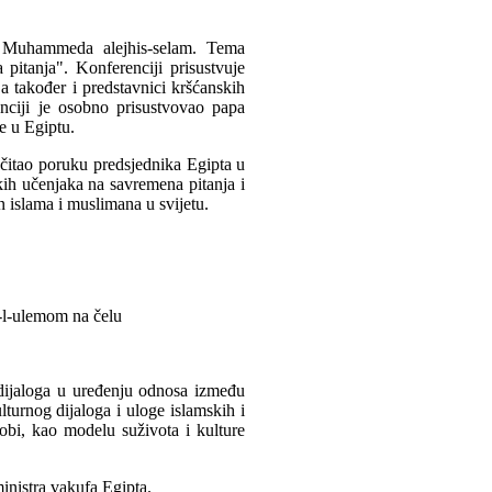
 Muhammeda alejhis-selam. Tema
pitanja". Konferenciji prisustvuje
a, a također i predstavnici kršćanskih
nciji je osobno prisustvovao papa
e u Egiptu.
očitao poruku predsjednika Egipta u
kih učenjaka na savremena pitanja i
 islama i muslimana u svijetu.
u-l-ulemom na čelu
dijaloga u uređenju odnosa između
urnog dijaloga i uloge islamskih i
dobi, kao modelu suživota i kulture
inistra vakufa Egipta.