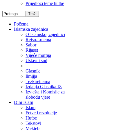
Prijedlozi teme hutbe
Početna
Islamska zajednica
O Islamskoj zajednici
Reisu-l-ulema
Sabor
Rijaset
Vijeće muftija
Ustavni sud
Glasnik
Ilmijja
Tezkiretnama
Izdanja Glasnika IZ
Izvještaji Komisije za
slobodu vjere
Dini Islam
Islam
Fetve i rezolucije
Hutbe
Tekstovi
Mekteb