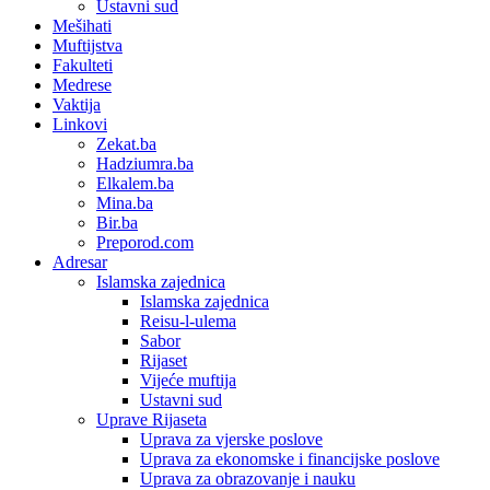
Ustavni sud
Mešihati
Muftijstva
Fakulteti
Medrese
Vaktija
Linkovi
Zekat.ba
Hadziumra.ba
Elkalem.ba
Mina.ba
Bir.ba
Preporod.com
Adresar
Islamska zajednica
Islamska zajednica
Reisu-l-ulema
Sabor
Rijaset
Vijeće muftija
Ustavni sud
Uprave Rijaseta
Uprava za vjerske poslove
Uprava za ekonomske i financijske poslove
Uprava za obrazovanje i nauku