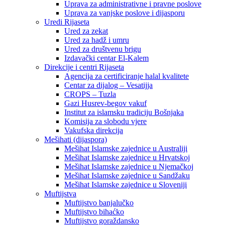
Uprava za administrativne i pravne poslove
Uprava za vanjske poslove i dijasporu
Uredi Rijaseta
Ured za zekat
Ured za hadž i umru
Ured za društvenu brigu
Izdavački centar El-Kalem
Direkcije i centri Rijaseta
Agencija za certificiranje halal kvalitete
Centar za dijalog – Vesatijja
CROPS – Tuzla
Gazi Husrev-begov vakuf
Institut za islamsku tradiciju Bošnjaka
Komisija za slobodu vjere
Vakufska direkcija
Mešihati (dijaspora)
Mešihat Islamske zajednice u Australiji
Mešihat Islamske zajednice u Hrvatskoj
Mešihat Islamske zajednice u Njemačkoj
Mešihat Islamske zajednice u Sandžaku
Mešihat Islamske zajednice u Sloveniji
Muftijstva
Muftijstvo banjalučko
Muftijstvo bihaćko
Muftijstvo goraždansko