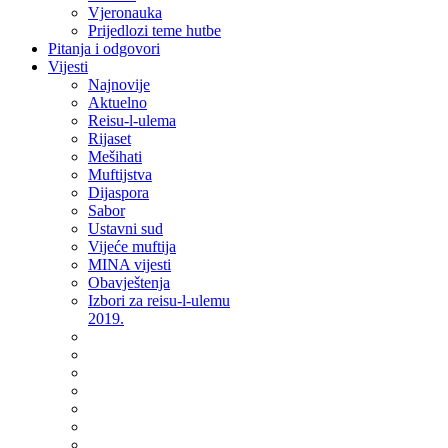
Vjeronauka
Prijedlozi teme hutbe
Pitanja i odgovori
Vijesti
Najnovije
Aktuelno
Reisu-l-ulema
Rijaset
Mešihati
Muftijstva
Dijaspora
Sabor
Ustavni sud
Vijeće muftija
MINA vijesti
Obavještenja
Izbori za reisu-l-ulemu
2019.