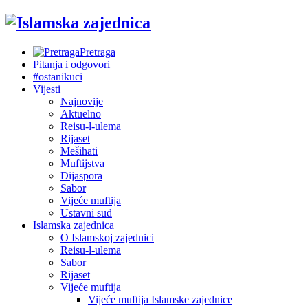
Pretraga
Pitanja i odgovori
#ostanikuci
Vijesti
Najnovije
Aktuelno
Reisu-l-ulema
Rijaset
Mešihati
Muftijstva
Dijaspora
Sabor
Vijeće muftija
Ustavni sud
Islamska zajednica
O Islamskoj zajednici
Reisu-l-ulema
Sabor
Rijaset
Vijeće muftija
Vijeće muftija Islamske zajednice