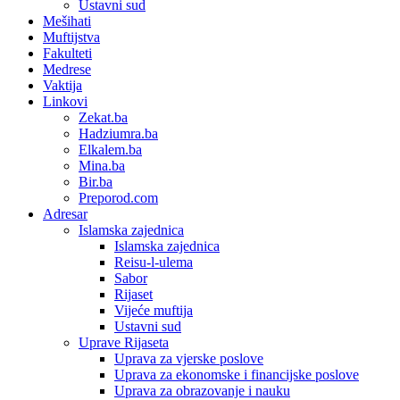
Ustavni sud
Mešihati
Muftijstva
Fakulteti
Medrese
Vaktija
Linkovi
Zekat.ba
Hadziumra.ba
Elkalem.ba
Mina.ba
Bir.ba
Preporod.com
Adresar
Islamska zajednica
Islamska zajednica
Reisu-l-ulema
Sabor
Rijaset
Vijeće muftija
Ustavni sud
Uprave Rijaseta
Uprava za vjerske poslove
Uprava za ekonomske i financijske poslove
Uprava za obrazovanje i nauku