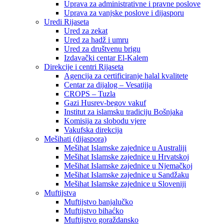
Uprava za administrativne i pravne poslove
Uprava za vanjske poslove i dijasporu
Uredi Rijaseta
Ured za zekat
Ured za hadž i umru
Ured za društvenu brigu
Izdavački centar El-Kalem
Direkcije i centri Rijaseta
Agencija za certificiranje halal kvalitete
Centar za dijalog – Vesatijja
CROPS – Tuzla
Gazi Husrev-begov vakuf
Institut za islamsku tradiciju Bošnjaka
Komisija za slobodu vjere
Vakufska direkcija
Mešihati (dijaspora)
Mešihat Islamske zajednice u Australiji
Mešihat Islamske zajednice u Hrvatskoj
Mešihat Islamske zajednice u Njemačkoj
Mešihat Islamske zajednice u Sandžaku
Mešihat Islamske zajednice u Sloveniji
Muftijstva
Muftijstvo banjalučko
Muftijstvo bihaćko
Muftijstvo goraždansko