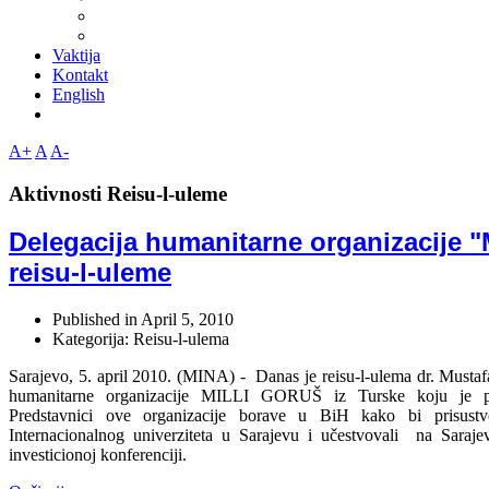
Vaktija
Kontakt
English
A+
A
A-
Aktivnosti Reisu-l-uleme
Delegacija humanitarne organizacije "
reisu-l-uleme
Published in
April 5, 2010
Kategorija: Reisu-l-ulema
Sarajevo, 5. april 2010. (MINA) - Danas je reisu-l-ulema dr. Musta
humanitarne organizacije MILLI GORUŠ iz Turske koju je p
Predstavnici ove organizacije borave u BiH kako bi prisust
Internacionalnog univerziteta u Sarajevu i učestvovali na Saraj
investicionoj konferenciji.