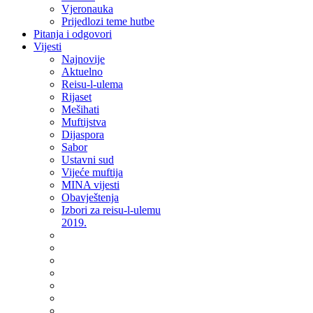
Vjeronauka
Prijedlozi teme hutbe
Pitanja i odgovori
Vijesti
Najnovije
Aktuelno
Reisu-l-ulema
Rijaset
Mešihati
Muftijstva
Dijaspora
Sabor
Ustavni sud
Vijeće muftija
MINA vijesti
Obavještenja
Izbori za reisu-l-ulemu
2019.