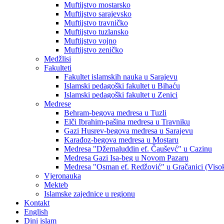
Muftijstvo mostarsko
Muftijstvo sarajevsko
Muftijstvo travničko
Muftijstvo tuzlansko
Muftijstvo vojno
Muftijstvo zeničko
Medžlisi
Fakulteti
Fakultet islamskih nauka u Sarajevu
Islamski pedagoški fakultet u Bihaću
Islamski pedagoški fakultet u Zenici
Medrese
Behram-begova medresa u Tuzli
Elči Ibrahim-pašina medresa u Travniku
Gazi Husrev-begova medresa u Sarajevu
Karađoz-begova medresa u Mostaru
Medresa "Džemaluddin ef. Čauševć" u Cazinu
Medresa Gazi Isa-beg u Novom Pazaru
Medresa "Osman ef. Redžović" u Gračanici (Viso
Vjeronauka
Mekteb
Islamske zajednice u regionu
Kontakt
English
Dini islam