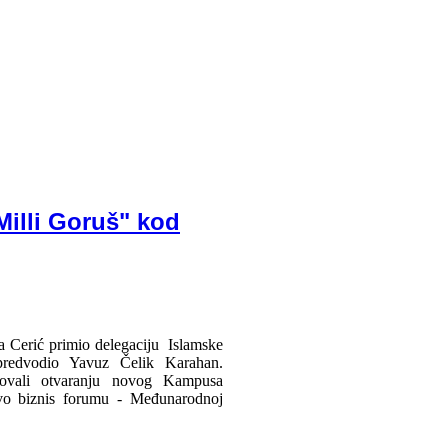
Milli Goruš" kod
fa Cerić primio delegaciju Islamske
redvodio Yavuz Čelik Karahan.
vovali otvaranju novog Kampusa
evo biznis forumu - Međunarodnoj