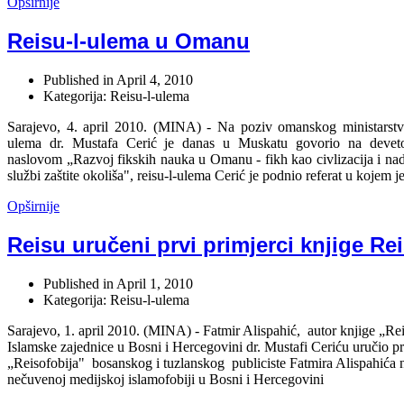
Opširnije
Reisu-l-ulema u Omanu
Published in
April 4, 2010
Kategorija: Reisu-l-ulema
Sarajevo, 4. april 2010. (MINA) - Na poziv omanskog ministarstva 
ulema dr. Mustafa Cerić je danas u Muskatu govorio na devetoj
naslovom „Razvoj fikskih nauka u Omanu - fikh kao civlizacija i nadg
službi zaštite okoliša", reisu-l-ulema Cerić je podnio referat u kojem 
Opširnije
Reisu uručeni prvi primjerci knjige Re
Published in
April 1, 2010
Kategorija: Reisu-l-ulema
Sarajevo, 1. april 2010. (MINA) - Fatmir Alispahić, autor knjige „Rei
Islamske zajednice u Bosni i Hercegovini dr. Mustafi Ceriću uručio pr
„Reisofobija" bosanskog i tuzlanskog publiciste Fatmira Alispahića 
nečuvenoj medijskoj islamofobiji u Bosni i Hercegovini