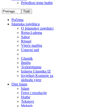
Prijedlozi teme hutbe
Početna
Islamska zajednica
O Islamskoj zajednici
Reisu-l-ulema
Sabor
Rijaset
Vijeće muftija
Ustavni sud
Glasnik
Ilmijja
Tezkiretnama
Izdanja Glasnika IZ
Izvještaji Komisije za
slobodu vjere
Dini Islam
Islam
Fetve i rezolucije
Hutbe
Tekstovi
Mekteb