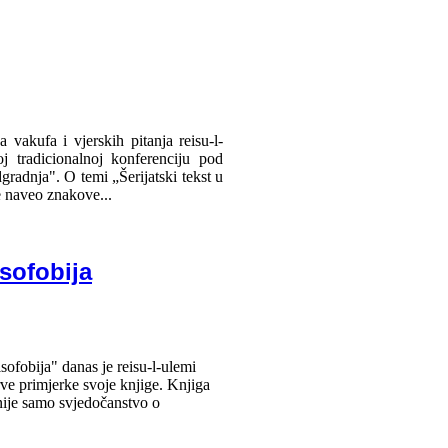
vakufa i vjerskih pitanja reisu-l-
 tradicionalnoj konferenciju pod
radnja". O temi „Šerijatski tekst u
je naveo znakove...
isofobija
sofobija" danas je reisu-l-ulemi
ve primjerke svoje knjige. Knjiga
nije samo svjedočanstvo o