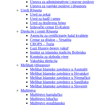
Uprava za administrativne i pravne poslove
Uprava za vanjske poslove i dijasporu
Uredi Rijaseta
Ured za zekat
Ured za hadž i umru
Ured za društvenu brigu
Izdavački centar El-Kalem
Direkcije i centri Rijaseta
Agencija za certificiranje halal kvalitete
Centar za dijalog – Vesatijja
CROPS – Tuzla
Gazi Husrev-begov vakuf
Institut za islamsku tradiciju Bošnjaka
Komisija za slobodu vjere
Vakufska direkcija
Mešihati (dijaspora)
Mešihat Islamske zajednice u Australiji
Mešihat Islamske zajednice u Hrvatskoj
Mešihat Islamske zajednice u Njemačkoj
Mešihat Islamske zajednice u Sandžaku
Mešihat Islamske zajednice u Sloveniji
Muftijstva
Muftijstvo banjalučko
Muftijstvo bihaćko
Muftijstvo goraždansko