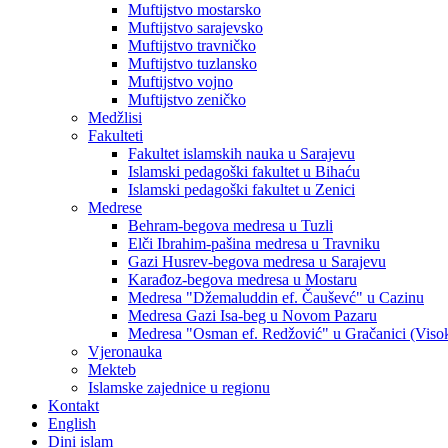
Muftijstvo mostarsko
Muftijstvo sarajevsko
Muftijstvo travničko
Muftijstvo tuzlansko
Muftijstvo vojno
Muftijstvo zeničko
Medžlisi
Fakulteti
Fakultet islamskih nauka u Sarajevu
Islamski pedagoški fakultet u Bihaću
Islamski pedagoški fakultet u Zenici
Medrese
Behram-begova medresa u Tuzli
Elči Ibrahim-pašina medresa u Travniku
Gazi Husrev-begova medresa u Sarajevu
Karađoz-begova medresa u Mostaru
Medresa "Džemaluddin ef. Čauševć" u Cazinu
Medresa Gazi Isa-beg u Novom Pazaru
Medresa "Osman ef. Redžović" u Gračanici (Viso
Vjeronauka
Mekteb
Islamske zajednice u regionu
Kontakt
English
Dini islam