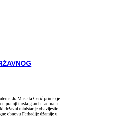
DRŽAVNOG
lema dr. Mustafa Cerić primio je
a u pratnji turskog ambasadora u
i državni ministar je obavijestio
gne obnovu Ferhadije džamije u