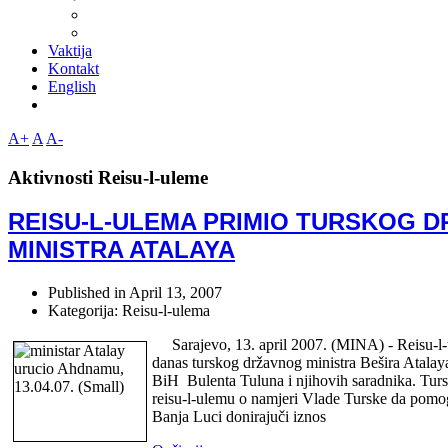
Vaktija
Kontakt
English
A+
A
A-
Aktivnosti Reisu-l-uleme
REISU-L-ULEMA PRIMIO TURSKOG 
MINISTRA ATALAYA
Published in
April 13, 2007
Kategorija: Reisu-l-ulema
Sarajevo, 13. april 2007. (MINA) - Reisu-l-u
danas turskog državnog ministra Bešira Atalay
BiH Bulenta Tuluna i njihovih saradnika. Tursk
reisu-l-ulemu o namjeri Vlade Turske da pomo
Banja Luci donirajuči iznos