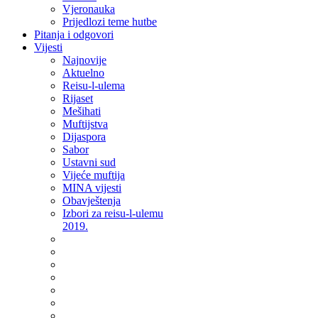
Vjeronauka
Prijedlozi teme hutbe
Pitanja i odgovori
Vijesti
Najnovije
Aktuelno
Reisu-l-ulema
Rijaset
Mešihati
Muftijstva
Dijaspora
Sabor
Ustavni sud
Vijeće muftija
MINA vijesti
Obavještenja
Izbori za reisu-l-ulemu
2019.