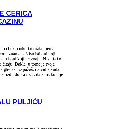
E CERIĆA
CAZINU
ama bez nauke i morala; nema
re i znanja. - Nisu isti oni koji
naju i oni koji ne znaju. Nisu isti ni
a čitaju. Dakle, u tome je tvoja
 da gledaš i zapažaš, da vidiš kuda
 između dobra i zla, da znaš ko ti je
ALU PULJIĆU