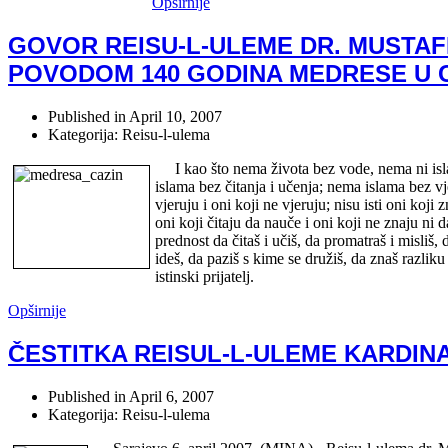
Opširnije
GOVOR REISU-L-ULEME DR. MUSTAF
POVODOM 140 GODINA MEDRESE U 
Published in
April 10, 2007
Kategorija: Reisu-l-ulema
I kao što nema života bez vode, nema ni isl
islama bez čitanja i učenja; nema islama bez vje
vjeruju i oni koji ne vjeruju; nisu isti oni koji z
oni koji čitaju da nauče i oni koji ne znaju ni d
prednost da čitaš i učiš, da promatraš i misliš,
ideš, da paziš s kime se družiš, da znaš razliku
istinski prijatelj.
Opširnije
ČESTITKA REISUL-L-ULEME KARDIN
Published in
April 6, 2007
Kategorija: Reisu-l-ulema