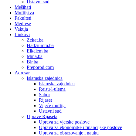
Ustavni sud
Mešihati
Muftijstva
Fakulteti
Medrese
Vaktija
Linkovi
Zekat.ba
Hadziumra.ba
Elkalem.ba
Mina.ba
Bir.ba
Preporod.com
Adresar
Islamska zajednica
Islamska zajednica
Reisu-l-ulema
Sabor
Rijaset
Vijeće muftija
Ustavni sud
Uprave Rijaseta
Uprava za vjerske poslove
Uprava za ekonomske i financijske poslove
Uprava za obrazovanje i nauku