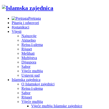
Pretraga
Pitanja i odgovori
#ostanikuci
Vijesti
Najnovije
Aktuelno
Reisu-l-ulema
Rijaset
Mešihati
Muftijstva
Dijaspora
Sabor
Vijeće muftija
Ustavni sud
Islamska zajednica
O Islamskoj zajednici
Reisu-l-ulema
Sabor
Rijaset
Vijeće muftija
Vijeće muftija Islamske zajednice