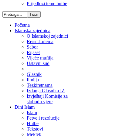
Prijedlozi teme hutbe
Početna
Islamska zajednica
O Islamskoj zajednici
Reisu-l-ulema
Sabor
Rijaset
Vijeće muftija
Ustavni sud
Glasnik
Ilmijja
Tezkiretnama
Izdanja Glasnika IZ
Izvještaji Komisije za
slobodu vjere
Dini Islam
Islam
Fetve i rezolucije
Hutbe
Tekstovi
Mekteb